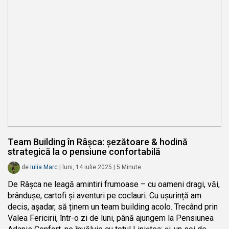
Team Building în Râșca: șezătoare & hodină
strategică la o pensiune confortabilă
de
Iulia Marc
|
luni, 14 iulie 2025
|
5
Minute
De Râșca ne leagă amintiri frumoase – cu oameni dragi, văi,
brândușe, cartofi și aventuri pe coclauri. Cu ușurință am
decis, așadar, să ținem un team building acolo. Trecând prin
Valea Fericirii, într-o zi de luni, până ajungem la Pensiunea