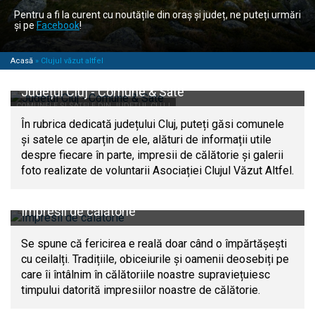
Pentru a fi la curent cu noutățile din oraș și județ, ne puteți urmări
și pe
Facebook
!
Acasă
»
Clujul văzut altfel
Județul Cluj - Comune & Sate
COMUNELE ȘI SATELE DIN JUDEȚUL CLUJ
În rubrica dedicată județului Cluj, puteți găsi comunele
și satele ce aparțin de ele, alături de informații utile
despre fiecare în parte, impresii de călătorie și galerii
foto realizate de voluntarii Asociației Clujul Văzut Altfel.
Impresii de călătorie
Se spune că fericirea e reală doar când o împărtășești
cu ceilalți. Tradițiile, obiceiurile și oamenii deosebiți pe
care îi întâlnim în călătoriile noastre supraviețuiesc
timpului datorită impresiilor noastre de călătorie.