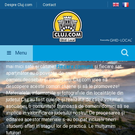
Despre Cluj.com
Contact
Clujul văzut altfel
Clujul văzut altfel: 422 sate, 75 comune, 5 municipii, 1
oraș
este un proiect inițiat de Cluj.com în anul 2014, în
colaborare cu Asociația Clujul Văzut Altfel. Scopul
Menu
proiectului este explorarea și promovarea tuturor
localităților din județul Cluj, de la marile orașe, până la cele
mai mici sate și cătune.
Fiecare comună
și fiecare sat
aparținător au o poveste de spus, au un specific, cu
oameni deosebiți și interesanți. Cluj.com vrea să
descopere aceste comori clujene şi să le promoveze!
Materialele, informațiile și fotografiile din localitățile din
județul Cluj au fost culese și realizate de către voluntarii
asociației, o comunitate frumoasă de oameni dornici să se
implice în valorificarea județului nostru! De procesarea și
editarea acestor materiale s-au ocupat inclusiv tineri
studenți aflați în stagiul lor de practică. Le mulțumim
tuturor!