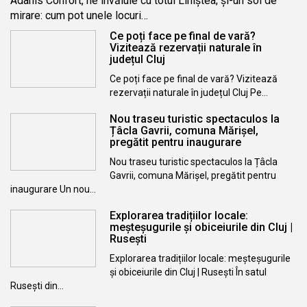
Adanis Confort, ne învăluie cu totul Liniștea; și-un soi de
mirare: cum pot unele locuri…
Ce poți face pe final de vară?
Vizitează rezervații naturale în
județul Cluj
Ce poți face pe final de vară? Vizitează
rezervații naturale în județul Cluj Pe…
Nou traseu turistic spectaculos la
Țâcla Gavrii, comuna Mărișel,
pregătit pentru inaugurare
Nou traseu turistic spectaculos la Țâcla
Gavrii, comuna Mărișel, pregătit pentru
inaugurare Un nou…
Explorarea tradițiilor locale:
meșteșugurile și obiceiurile din Cluj |
Rusești
Explorarea tradițiilor locale: meșteșugurile
și obiceiurile din Cluj | Rusești În satul
Rusești din…