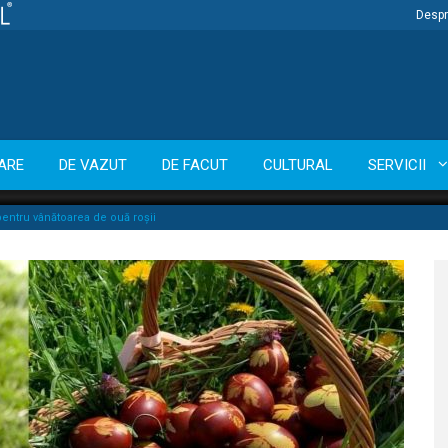
Despr
ARE
DE VAZUT
DE FACUT
CULTURAL
SERVICII
 pentru vânătoarea de ouă roșii