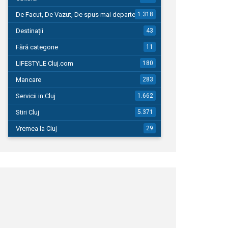
De Facut, De Vazut, De spus mai departe…
1.318
Destinații
43
Fără categorie
11
LIFESTYLE Cluj.com
180
Mancare
283
Servicii in Cluj
1.662
Stiri Cluj
5.371
Vremea la Cluj
29