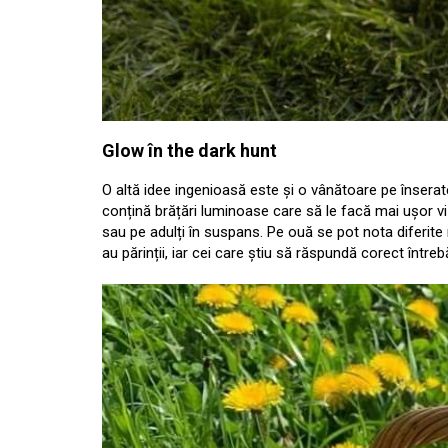
Glow în the dark hunt
O altă idee ingenioasă este și o vânătoare pe înserat
conțină brățări luminoase care să le facă mai ușor viz
sau pe adulți în suspans. Pe ouă se pot nota diferite
au părinții, iar cei care știu să răspundă corect între