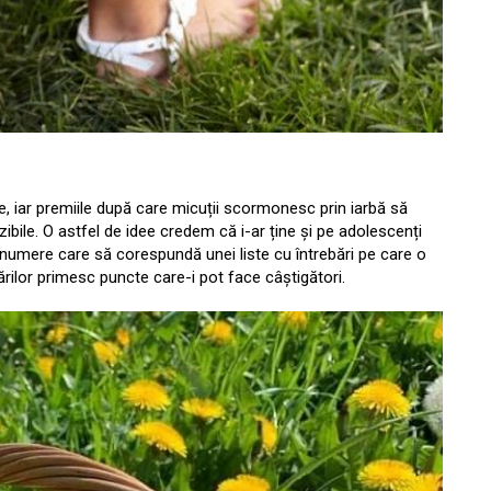
e, iar premiile după care micuții scormonesc prin iarbă să
ibile. O astfel de idee credem că i-ar ține și pe adolescenți
 numere care să corespundă unei liste cu întrebări pe care o
bărilor primesc puncte care-i pot face câștigători.