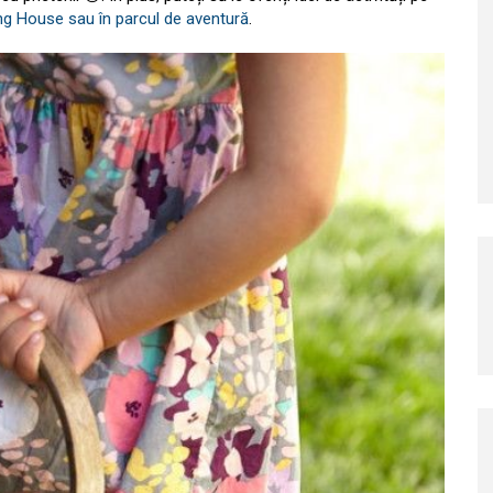
g House sau în parcul de aventură
.