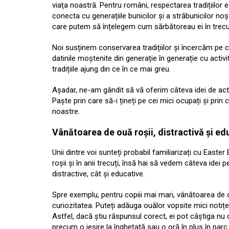
viața noastră. Pentru români, respectarea tradițiilor
conecta cu generațiile bunicilor și a străbunicilor noșt
care putem să înțelegem cum sărbătoreau ei în trecut 
Noi susținem conservarea tradițiilor și încercăm p
datinile moștenite din generație în generație cu activi
tradițiile ajung din ce în ce mai greu.
Așadar, ne-am gândit să vă oferim câteva idei de activ
Paște prin care să-i țineți pe cei mici ocupați și prin 
noastre.
Vânătoarea de ouă roșii, distractivă și e
Unii dintre voi sunteți probabil familiarizați cu Easter
roșii și în anii trecuți, însă hai să vedem câteva idei 
distractive, cât și educative.
Spre exemplu, pentru copiii mai mari, vânătoarea de ou
curiozitatea. Puteți adăuga ouălor vopsite mici notițe 
Astfel, dacă știu răspunsul corect, ei pot câștiga nu 
precum o ieșire la înghețată sau o oră în plus în parc cu