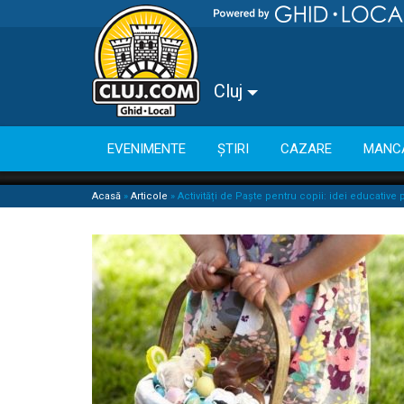
Cluj
EVENIMENTE
ȘTIRI
CAZARE
MANC
Acasă
»
Articole
»
Activități de Paște pentru copii: idei educative