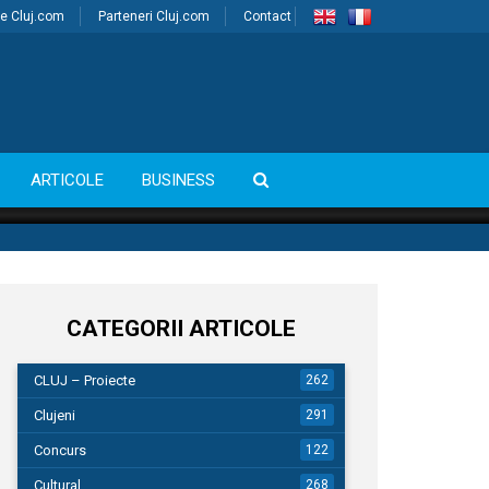
e Cluj.com
Parteneri Cluj.com
Contact
ARTICOLE
BUSINESS
CATEGORII ARTICOLE
CLUJ – Proiecte
262
Clujeni
291
Concurs
122
Cultural
268