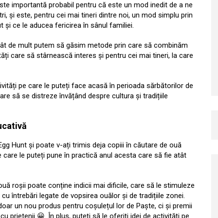
 este importantă probabil pentru că este un mod inedit de a ne
ri, și este, pentru cei mai tineri dintre noi, un mod simplu prin
și ce le aducea fericirea în sânul familiei.
e cât de mult putem să găsim metode prin care să combinăm
tăți care să stârnească interes și pentru cei mai tineri, la care
ități pe care le puteți face acasă în perioada sărbătorilor de
care să se distreze învățând despre cultura și tradițiile
ducativă
 Egg Hunt și poate v-ați trimis deja copiii în căutare de ouă
pe care le puteți pune în practică anul acesta care să fie atât
ă roșii poate conține indicii mai dificile, care să le stimuleze
cu întrebări legate de vopsirea ouălor și de tradițiile zonei.
doar un nou produs pentru coșulețul lor de Paște, ci și premii
 prietenii 😀. În plus, puteți să le oferiți idei de activități pe