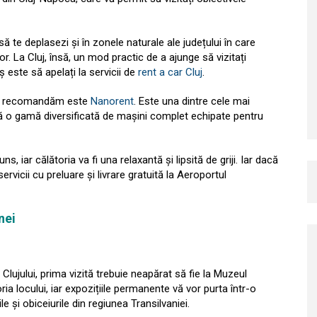
 să te deplasezi și în zonele naturale ale județului în care
. La Cluj, însă, un mod practic de a ajunge să vizitați
 este să apelați la servicii de
rent a car Cluj
.
e o recomandăm este
Nanorent
. Este una dintre cele mai
feră o gamă diversificată de mașini complet echipate pentru
uns, iar călătoria va fi una relaxantă și lipsită de griji. Iar dacă
rvicii cu preluare și livrare gratuită la Aeroportul
nei
e Clujului, prima vizită trebuie neapărat să fie la Muzeul
ria locului, iar expozițiile permanente vă vor purta într-o
le și obiceiurile din regiunea Transilvaniei.