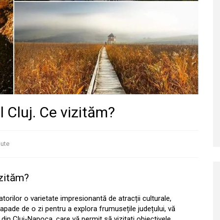
l Cluj. Ce vizităm?
ute
izităm?
torilor o varietate impresionantă de atracții culturale,
capade de o zi pentru a explora frumusețile județului, vă
in Cluj-Napoca, care vă permit să vizitați obiectivele