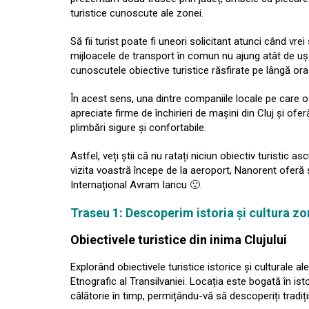
turistice cunoscute ale zonei.
Să fii turist poate fi uneori solicitant atunci când vrei
mijloacele de transport în comun nu ajung atât de ușor
cunoscutele obiective turistice răsfirate pe lângă oraș
În acest sens, una dintre companiile locale pe car
apreciate firme de închirieri de mașini din Cluj și o
plimbări sigure și confortabile.
Astfel, veți știi că nu ratați niciun obiectiv turistic asc
vizita voastră începe de la aeroport, Nanorent oferă se
Internațional Avram Iancu 🙂.
Traseu 1: Descoperim istoria și cultura zo
Obiectivele turistice din inima Clujului
Explorând obiectivele turistice istorice și culturale al
Etnografic al Transilvaniei. Locația este bogată în isto
călătorie în timp, permițându-vă să descoperiți tradiții