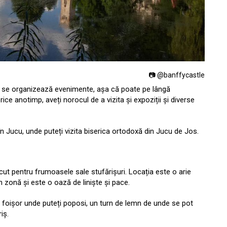
📷 @banffycastle
lui se organizează evenimente, așa că poate pe lângă
ice anotimp, aveți norocul de a vizita și expoziții și diverse
 în Jucu, unde puteți vizita biserica ortodoxă din Jucu de Jos.
ut pentru frumoasele sale stufărișuri. Locația este o arie
în zonă și este o oază de liniște și pace.
n foișor unde puteți poposi, un turn de lemn de unde se pot
riș.