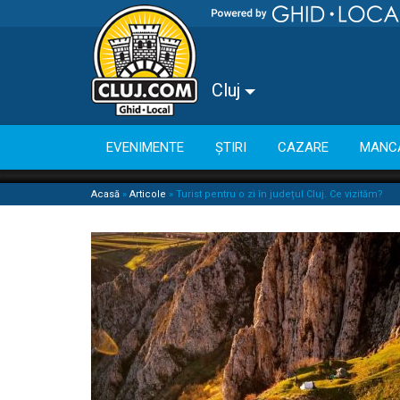
Cluj
EVENIMENTE
ȘTIRI
CAZARE
MANC
Acasă
»
Articole
»
Turist pentru o zi în județul Cluj. Ce vizităm?