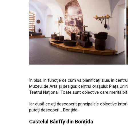
În plus, în funcție de cum vă planificați ziua, în centrul
Muzeul de Artă și desigur, centrul orașului: Piața Unir
Teatrul Național. Toate sunt obiective care merită bifat
Iar după ce ați descoperit principalele obiective istori
puteți descoperi… Bonțida.
Castelul Bánffy din Bonțida