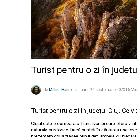
Turist pentru o zi în județu
de
Mălina Hăineală
|
marți, 26 septembrie 2023
|
5
Min
Turist pentru o zi în județul Cluj. Ce v
Clujul este o comoară a Transilvaniei care oferă vizita
naturale și istorice. Dacă sunteți în căutarea unei es
prezentăm două trasee prin județ, ambele cu plecare d