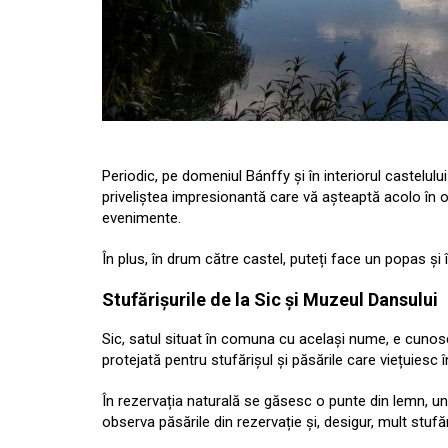
Periodic, pe domeniul Bánffy și în interiorul castelu
priveliștea impresionantă care vă așteaptă acolo în or
evenimente.
În plus, în drum către castel, puteți face un popas și
Stufărișurile de la Sic și Muzeul Dansului
Sic, satul situat în comuna cu același nume, e cunosc
protejată pentru stufărișul și păsările care viețuiesc 
În rezervația naturală se găsesc o punte din lemn, u
observa păsările din rezervație și, desigur, mult stufă