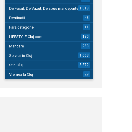
De Facut, De Vazut, De spus mai departe…
1.318
Destinații
43
Fără categorie
11
LIFESTYLE Cluj.com
180
Mancare
283
Servicii in Cluj
1.663
Stiri Cluj
5.372
Vremea la Cluj
29