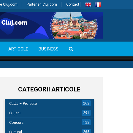
e Cluj.com
Parteneri Cluj.com
Contact
ARTICOLE
BUSINESS
CATEGORII ARTICOLE
CLUJ – Proiecte
262
Clujeni
291
Concurs
122
Cultural
268