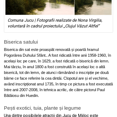
Comuna Jucu | Fotografii realizate de Nona Virgilia,
voluntară în cadrul proiectului „Clujul Văzut Altfel”
Biserica satului
Biserica din sat este proaspăt renovată și poartă hramul
Pogorârea Duhului Sfânt.. A fost ridicată între anii 1958-1960, în
același loc pe care, în 1629, a fost ridicată o biserică din lemn.
Mai târziu, în anul 1800 a fost construită în același loc o altă
biserică, tot din lemn, de atunci rămânând o inscripție pe două
bârne ce face referire la cea dintâi.
Clopotul are și el vechime,
având inscripționat anul 1735, în timp ce pictura a fost executată
între anii 2007-2008, în tehnica acrilic, de către pictorul Paul
Bătăiosu din Huedin.
Pești exotici, tuia, plante și legume
Una dintre posibilele atracții din Jucu de Mijloc este