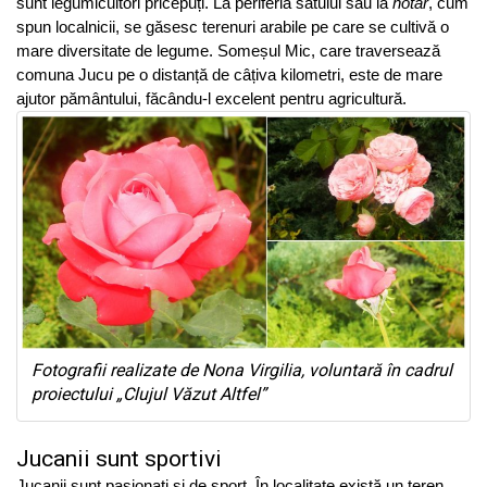
sunt legumicultori pricepuți. La periferia satului sau la
hotar
, cum
spun localnicii, se găsesc terenuri arabile pe care se cultivă o
mare diversitate de legume. Someșul Mic, care traversează
comuna Jucu pe o distanță de câțiva kilometri, este de mare
ajutor pământului, făcându-l excelent pentru agricultură.
Fotografii realizate de Nona Virgilia, voluntară în cadrul
proiectului „Clujul Văzut Altfel”
Jucanii sunt sportivi
Jucanii sunt pasionați și de sport. În localitate există un teren