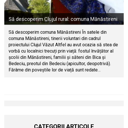
Să descoperim Clujul rural: comuna Mănăstireni
Să descoperim comuna Mănăstireni În satele din
comuna Mănăstireni, tinerii voluntari din cadrul
proiectului Clujul Văzut Altfel au avut ocazia să stea de
vorbă cu localnici trecuți prin viață: fostul învățător al
școlii din Mănăstireni, familii și săteni din Bica și
Bedeciu, preotul din Bedeciu (apicultor, deopotrivă).
Fărâme din poveștile lor de viață sunt redate…
CATEGORII ARTICOLE