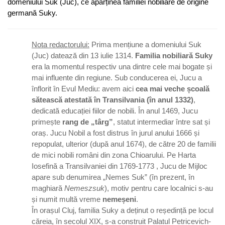
domeniului Suk (Juc), ce aparținea familiei nobiliare de origine
germană Suky.
Nota redactorului:
Prima mențiune a domeniului Suk
(Juc) datează din 13 iulie 1314.
Familia nobiliară Suky
era la momentul respectiv una dintre cele mai bogate și
mai influente din regiune. Sub conducerea ei, Jucu a
înflorit în Evul Mediu: avem aici
cea mai veche școală
sătească atestată în Transilvania (în anul 1332)
,
dedicată educației fiilor de nobili. În anul 1469, Jucu
primește
rang de „târg”
, statut intermediar între sat și
oraș. Jucu Nobil a fost distrus în jurul anului 1666 și
repopulat, ulterior (după anul 1674), de către 20 de familii
de mici nobili români din zona Chioarului. Pe Harta
Iosefină a Transilvaniei din 1769-1773 , Jucu de Mijloc
apare sub denumirea „Nemes Suk” (în prezent, în
maghiară
Nemeszsuk
), motiv pentru care localnici s-au
și numit multă vreme
nemeșeni
.
În orașul Cluj, familia Suky a deținut o reședință pe locul
căreia, în secolul XIX, s-a construit Palatul Petricevich-