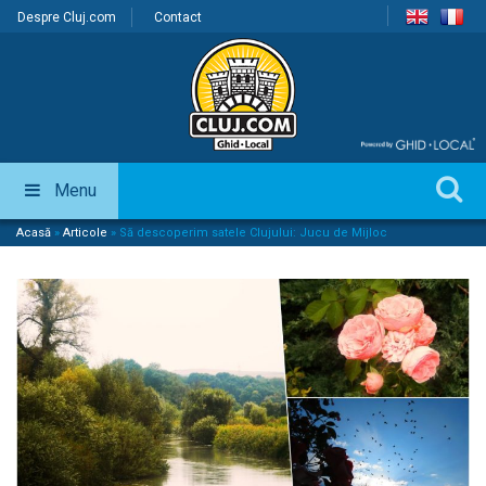
Despre Cluj.com
Contact
Menu
Acasă
»
Articole
»
Să descoperim satele Clujului: Jucu de Mijloc