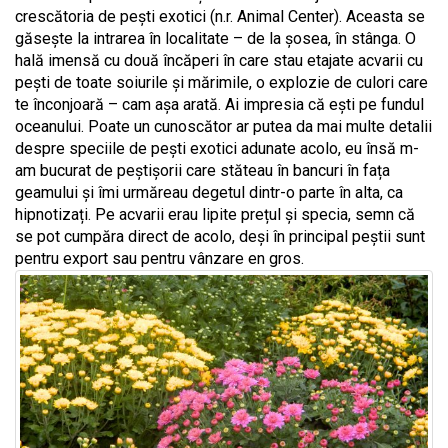
crescătoria de pești exotici (n.r. Animal Center). Aceasta se
găsește la intrarea în localitate – de la șosea, în stânga. O
hală imensă cu două încăperi în care stau etajate acvarii cu
pești de toate soiurile și mărimile, o explozie de culori care
te înconjoară – cam așa arată. Ai impresia că ești pe fundul
oceanului. Poate un cunoscător ar putea da mai multe detalii
despre speciile de pești exotici adunate acolo, eu însă m-
am bucurat de peștișorii care stăteau în bancuri în fața
geamului și îmi urmăreau degetul dintr-o parte în alta, ca
hipnotizați. Pe acvarii erau lipite prețul și specia, semn că
se pot cumpăra direct de acolo, deși în principal peștii sunt
pentru export sau pentru vânzare en gros.