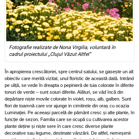
Fotografie realizate de Nona Virgilia, voluntară în
cadrul proiectului „Clujul Văzut Altfel”
În apropierea crescătoriei, spre centrul satului, se gasește un alt
obiectiv care merită vizitat, unul floristic de această dată. Intrând
pe uliță, se vede în dreapta o pepinieră de tuia colorate în diferite
tonuri de verde – sunt soiuri diferite. Alături, se văd încă din
depărtare niște movile colorate în violet, roșu, alb, galben. Sunt
flori de toamnă care vor ajunge in cimitirele din oraș cu ocazia
Luminației. Pe aceeași parcelă de pământ cresc și alte plante, în
funcție de sezon. Familia care se ocupă cu cultivarea acestor
plante deține și niște sere în care cresc diverse plante
decorative sau legume, destinate vânzării.
De altfel, nemeșenii