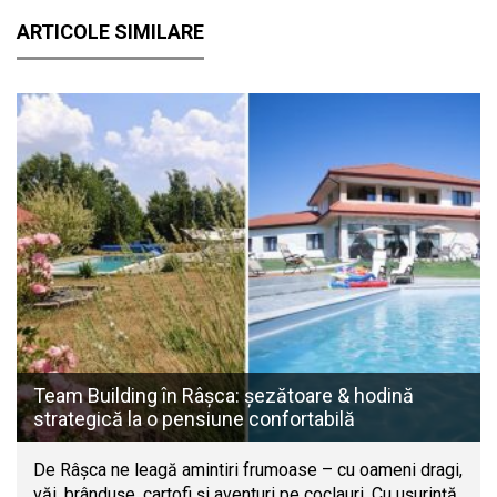
ARTICOLE SIMILARE
Team Building în Râșca: șezătoare & hodină
strategică la o pensiune confortabilă
De Râșca ne leagă amintiri frumoase – cu oameni dragi,
văi, brândușe, cartofi și aventuri pe coclauri. Cu ușurință