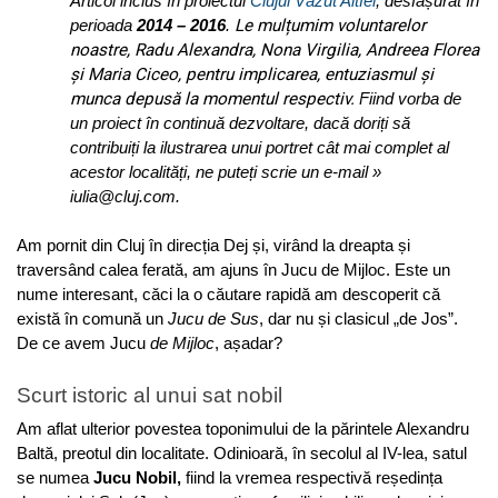
Articol inclus în proiectul
Clujul Văzut Altfel
, desfășurat în
Le mulțumim voluntarelor
perioada
2014 – 2016
.
noastre
, Radu Alexandra, Nona Virgilia, Andreea Florea
și Maria Ciceo,
pentru implicarea, entuziasmul și
munca depusă la momentul respectiv.
Fiind vorba de
un proiect în continuă dezvoltare, dacă doriți să
contribuiți la ilustrarea unui portret cât mai complet al
acestor localități, ne puteți scrie un e-mail »
iulia@cluj.com
.
.
Am pornit din Cluj în direcția Dej și, virând la dreapta și
traversând calea ferată, am ajuns în Jucu de Mijloc. Este un
nume interesant, căci la o căutare rapidă am descoperit că
există în comună un
Jucu de Sus
, dar nu și clasicul „de Jos”.
De ce avem Jucu
de Mijloc
, așadar?
Scurt istoric al unui sat nobil
Am aflat ulterior povestea toponimului de la părintele Alexandru
Baltă, preotul din localitate. Odinioară, în secolul al IV-lea, satul
se numea
Jucu Nobil,
fiind
la vremea respectivă reședința