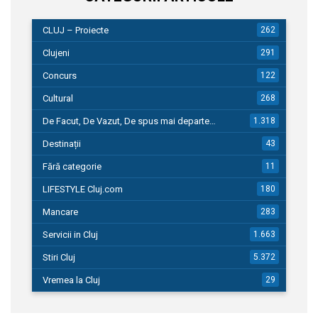
CLUJ – Proiecte
262
Clujeni
291
Concurs
122
Cultural
268
De Facut, De Vazut, De spus mai departe…
1.318
Destinații
43
Fără categorie
11
LIFESTYLE Cluj.com
180
Mancare
283
Servicii in Cluj
1.663
Stiri Cluj
5.372
Vremea la Cluj
29