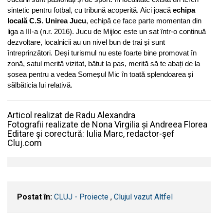
sintetic pentru fotbal, cu tribună acoperită. Aici joacă
echipa
locală C.S. Unirea Jucu
, echipă ce face parte momentan din
liga a III-a (n.r. 2016).
Jucu de Mijloc este un sat într-o continuă
dezvoltare, localnicii au un nivel bun de trai și sunt
întreprinzători. Deși turismul nu este foarte bine promovat în
zonă, satul merită vizitat, bătut la pas, merită să te abați de la
șosea pentru a vedea Someșul Mic în toată splendoarea și
sălbăticia lui relativă.
Articol realizat de Radu Alexandra
Fotografii realizate de Nona Virgilia și Andreea Florea
Editare și corectură: Iulia Marc, redactor-șef
Cluj.com
Postat în:
CLUJ - Proiecte
,
Clujul vazut Altfel