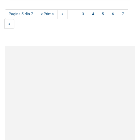
Pagina 5 din 7
« Prima
«
...
3
4
5
6
7
»