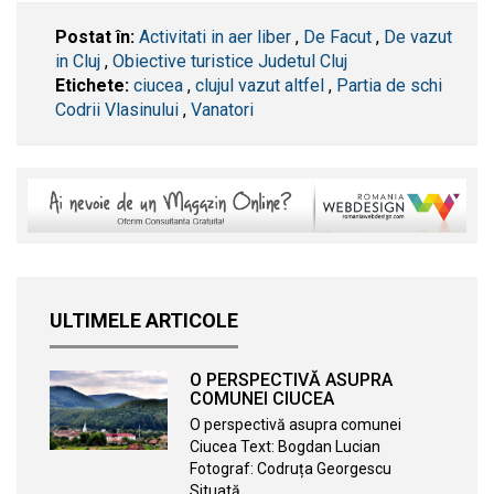
Postat în:
Activitati in aer liber
,
De Facut
,
De vazut
in Cluj
,
Obiective turistice Judetul Cluj
Etichete:
ciucea
,
clujul vazut altfel
,
Partia de schi
Codrii Vlasinului
,
Vanatori
ULTIMELE ARTICOLE
O PERSPECTIVĂ ASUPRA
COMUNEI CIUCEA
O perspectivă asupra comunei
Ciucea Text: Bogdan Lucian
Fotograf: Codruța Georgescu
Situată…