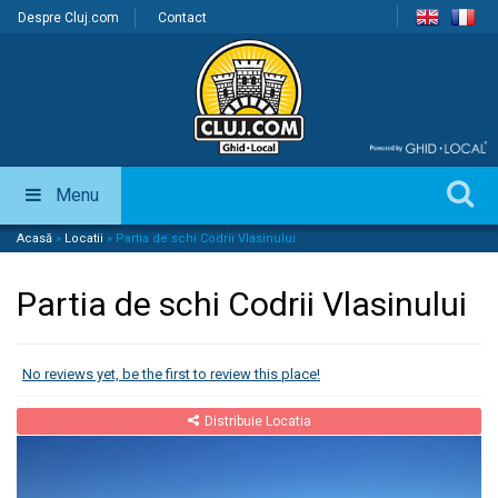
Despre Cluj.com
Contact
Menu
Acasă
»
Locatii
»
Partia de schi Codrii Vlasinului
Partia de schi Codrii Vlasinului
No reviews yet, be the first to review this place!
Distribuie Locatia