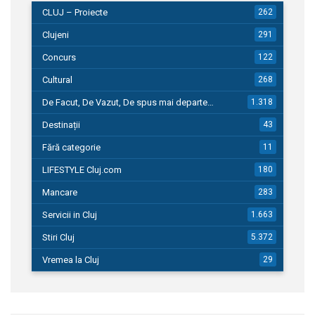
CLUJ – Proiecte
262
Clujeni
291
Concurs
122
Cultural
268
De Facut, De Vazut, De spus mai departe…
1.318
Destinații
43
Fără categorie
11
LIFESTYLE Cluj.com
180
Mancare
283
Servicii in Cluj
1.663
Stiri Cluj
5.372
Vremea la Cluj
29