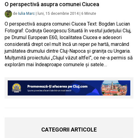
O perspectivă asupra comunei Ciucea
de
Iulia Marc
|
luni, 15 decembrie 2014
|
6
Minute
O perspectivă asupra comunei Ciucea Text: Bogdan Lucian
Fotograf: Codruța Georgescu Situată în vestul județului Cluj,
pe Drumul European E60, localitatea Ciucea e adeseori
considerată drept cel mult încă un reper pe hartă, marcând
jumătatea drumului dintre Cluj-Napoca și granița cu Ungaria.
Mulțumită proiectului „Clujul văzut altfel”, ce ne-a permis să
explorăm mai îndeaproape comunele și satele…
CATEGORII ARTICOLE