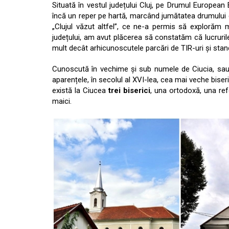
Situată în vestul județului Cluj, pe Drumul European
încă un reper pe hartă, marcând jumătatea drumului d
„Clujul văzut altfel”, ce ne-a permis să explorăm
județului, am avut plăcerea să constatăm că lucruri
mult decât arhicunoscutele parcări de TIR-uri și stand
Cunoscută în vechime și sub numele de Ciucia, sau C
aparențele, în secolul al XVI-lea, cea mai veche biser
există la Ciucea
trei biserici
, una ortodoxă, una ref
maici.