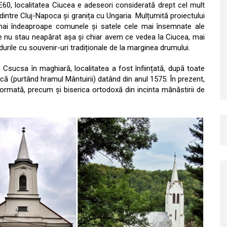
 E60, localitatea Ciucea e adeseori considerată drept cel mult
intre Cluj-Napoca și granița cu Ungaria. Mulțumită proiectului
 mai îndeaproape comunele și satele cele mai însemnate ale
le nu stau neapărat așa și chiar avem ce vedea la Ciucea, mai
urile cu souvenir-uri tradiționale de la marginea drumului.
sucsa în maghiară, localitatea a fost înființată, după toate
ică (purtând hramul Mântuirii) datând din anul 1575. În prezent,
ormată, precum și biserica ortodoxă din incinta mănăstirii de