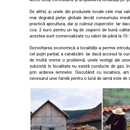
De altfel, și unele din produsele locale cele mai va
mai degrabă pieței globale decât consumului imedia
practică apicultura, dar și culesul ciupercilor. Iar d
cca. 2 euro pentru un kg de ciuperci de bună calitat
acestea sunt comercializate cu valori de până la 10-
Dezvoltarea economică a localității a permis introdu
cel puțin parțial, a canalizării. Iar dacă accesul la cu
de multă vreme o problemă, unele vestigii ale unor
subzistă: în localitate nu există conducte de gaz, î
prin arderea lemnelor. Discutând cu localnicii, am
necesarul unei familii pentru o lună de iarnă este de