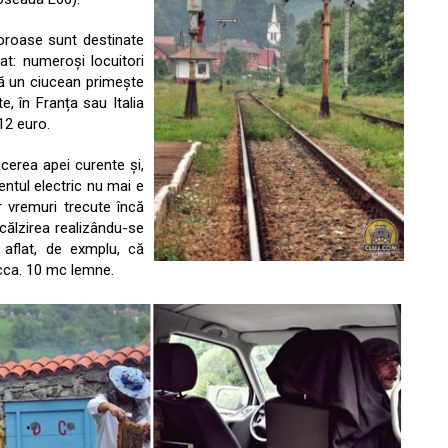
loroase sunt destinate
t: numeroși locuitori
acă un ciucean primește
e, în Franța sau Italia
12 euro.
cerea apei curente și,
rentul electric nu mai e
 vremuri trecute încă
ncălzirea realizându-se
 aflat, de exmplu, că
 cca. 10 mc lemne.