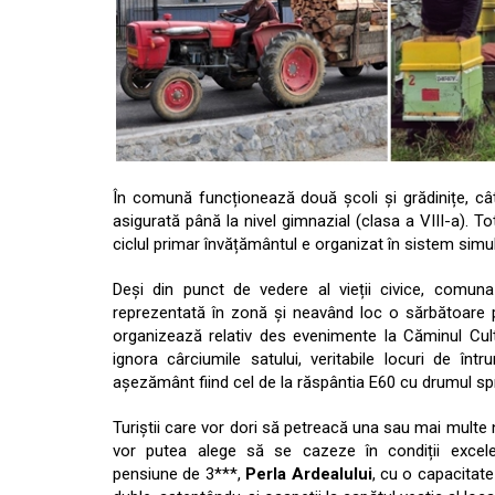
În comună funcționează două școli și grădinițe, câte
asigurată până la nivel gimnazial (clasa a VIII-a). Tot
ciclul primar învățământul e organizat în sistem simultan
Deși din punct de vedere al vieții civice, comuna
reprezentată în zonă și neavând loc o sărbătoare per
organizează relativ des evenimente la Căminul Cul
ignora cârciumile satului, veritabile locuri de în
așezământ fiind cel de la răspântia E60 cu drumul sp
Turiștii care vor dori să petreacă una sau mai multe 
vor putea alege să se cazeze în condiții excel
pensiune de 3***,
Perla Ardealului
, cu o capacitat