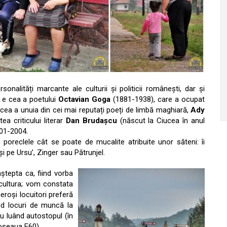
sonalități marcante ale culturii și politicii românești, dar și
 e cea a poetului
Octavian Goga
(1881-1938), care a ocupat
i cea a unuia din cei mai reputați poeți de limbă maghiară,
Ady
ea criticului literar
Dan Brudașcu
(născut la Ciucea în anul
001-2004.
 în poreclele cât se poate de mucalite atribuite unor săteni: îi
i pe Ursu’, Zinger sau Pătrunjel.
ștepta ca, fiind vorba
ricultura; vom constata
eroși locuitori preferă
ând locuri de muncă la
u luând autostopul (în
șoseaua E60).