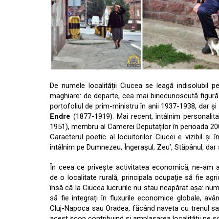
De numele localității Ciucea se leagă indisolubil per
maghiare: de departe, cea mai binecunoscută figură
portofoliul de prim-ministru în anii 1937-1938, dar ș
Endre
(1877-1919). Mai recent, întâlnim personalitat
1951), membru al Camerei Deputaților în perioada 2
Caracterul poetic al locuitorilor Ciucei e vizibil și
întâlnim pe Dumnezeu, Îngerașul, Zeu’, Stăpânul, dar ș
În ceea ce privește activitatea economică, ne-am a
de o localitate rurală, principala ocupație să fie ag
însă că la Ciucea lucrurile nu stau neapărat așa: num
să fie integrați în fluxurile economice globale, av
Cluj-Napoca sau Oradea, făcând naveta cu trenul sa
acest scop contribuind și amplasarea localității pe 