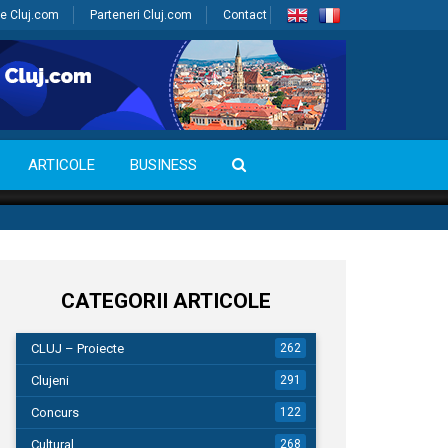
e Cluj.com
Parteneri Cluj.com
Contact
ARTICOLE
BUSINESS
CATEGORII ARTICOLE
CLUJ – Proiecte
262
Clujeni
291
Concurs
122
Cultural
268