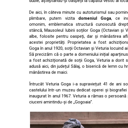
duble, așteptându-și oaspeții la capătul vestic al locali
De aici, în câteva minute cu autoturismul sau pornin
plimbare, putem vizita
domeniul Goga
, ce inc
omonim, emblematica structură cunoscută drep
stâncă, Mausoleul Iubirii soților Goga (Octavian și V
albe, folosite pentru oaspeți, dar și mânăstirea af
acestei proprietăți. Proprietatea a fost achizițion
Goga în anul 1920, soții Octavian și Veturia locuind ai
Să precizăm că o parte a domeniului inițial aparținus
a fost achiziționată de soții Goga, Veturia a dorit s
adusă aici, din județul Sălaj, o biserică de lemn cu
mânăstirea de maici.
Întrucât Veturia Goga i-a supraviețuit 41 de ani 
castelului într-un muzeu dedicat operei și biografie
inaugurat în anul 1967. Veturia a rămas o persoană p
ciuceni amintindu-și de „Gogoaia”.