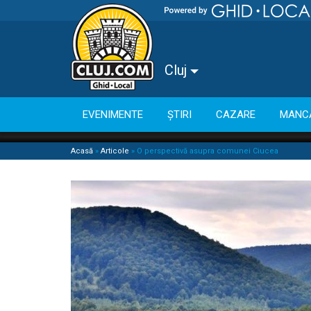
Cluj
EVENIMENTE
ȘTIRI
CAZARE
MANC
Acasă
»
Articole
»
O perspectivă asupra comunei Ciucea