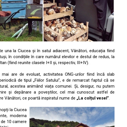
 una la Ciucea și în satul adiacent, Vânători, educația fiind
uși, în condițiile în care numărul elevilor e destul de redus, la
 (fiind reunite clasele I+II și, respectiv, III+IV).
 mai are de evoluat, activitatea ONG-urilor fiind încă slab
iodică de tipul „Fiiilor Satului”, e de remarcat faptul că se
tural, acestea animând viața comunei. Și, desigur, nu putem
trunire și depănare a poveștilor, cel mai cunoscut astfel de
re Vânători, ce poartă inspiratul nume de
„La colțul vesel”
.
nopți la Ciucea
ente, moderna
e de 10 camere