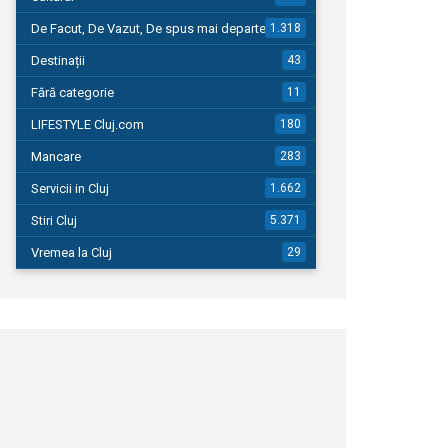
De Facut, De Vazut, De spus mai departe…
1.318
Destinații
43
Fără categorie
11
LIFESTYLE Cluj.com
180
Mancare
283
Servicii in Cluj
1.662
Stiri Cluj
5.371
Vremea la Cluj
29