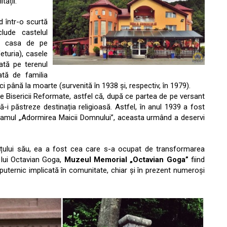
tății.
d într-o scurtă
lude castelul
t casa de pe
eturia), casele
lată pe terenul
ată de familia
ci până la moarte (survenită în 1938 și, respectiv, în 1979).
e Bisericii Reformate, astfel că, după ce partea de pe versant
ă-i păstreze destinația religioasă. Astfel, în anul 1939 a fost
 hramul „Adormirea Maicii Domnului”, aceasta urmând a deservi
soțului său, ea a fost cea care s-a ocupat de transformarea
i lui Octavian Goga,
Muzeul Memorial „Octavian Goga”
fiind
uternic implicată în comunitate, chiar și în prezent numeroși