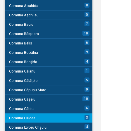
8
Comuna Apahida
5
Comuna Așchileu
7
Comuna Baciu
10
Comuna Băișoara
6
Comuna Beliș
9
Comuna Bobâlna
4
Comuna Bonțida
1
Comuna Căianu
5
Comuna Călățele
9
Comuna Căpușu Mare
10
Comuna Cășeiu
6
Comuna Cătina
3
Comuna Ciucea
4
Comuna Izvoru Crișului