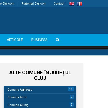
e Cluj.com
Parteneri Cluj.com
Contact
ARTICOLE
BUSINESS
ALTE COMUNE ÎN JUDEȚUL
CLUJ
11
Comuna Aghireșu
2
Comuna Aiton
5
Comuna Aluniș