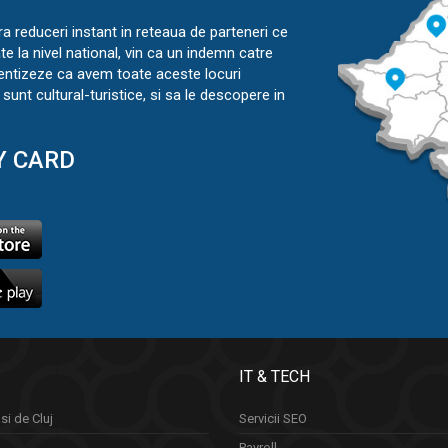
ra reduceri instant in reteaua de parteneri ce
ate la nivel national, vin ca un indemn catre
ientizeze ca avem toate aceste locuri
sunt cultural-turistice, si sa le descopere in
Y CARD
IT & TECH
si de Cluj
Servicii SEO
Payroll