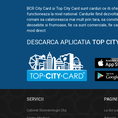
BCR City Card si Top City Card sunt carduri ce iti ofe
functioneaza la nivel national. Cardurile fiind dezvolt
romani sa calatoreasca mai mult prin tara, sa const
deosebite si frumoase, fie ca sunt comerciale, fie ca 
mod direct.
DESCARCA APLICATIA
TOP CIT
SERVICII
PAGINI
Cabinet Stomatologic Cluj
La doi pa
Centru Medical
Articole