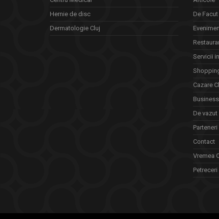
Hernie de disc
De Facut 
Dermatologie Cluj
Eveniment
Restauran
Servicii i
Shopping
Cazare Cl
Business 
De vazut
Parteneri
Contact
Vremea C
Petreceri 