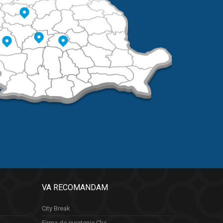
VA RECOMANDAM
City Break
Firma de curatenie Cluj