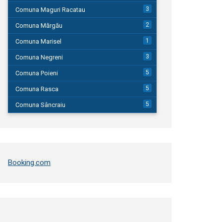
3
Comuna Maguri Racatau
2
Comuna Mărgău
1
Comuna Marisel
3
Comuna Negreni
5
Comuna Poieni
5
Comuna Rasca
5
Comuna Sâncraiu
Booking.com