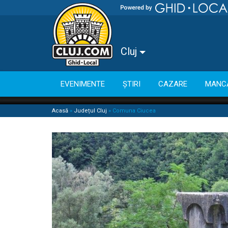
Cluj
EVENIMENTE
ȘTIRI
CAZARE
MANC
Acasă
»
Județul Cluj
»
Comuna Ciucea