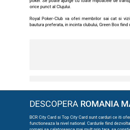
poker. Se poate ajunge cu toate mijloacele de tran
orice punct al Clujului.
Royal Poker-Club va oferi membrilor sai cat si viz
bautura preferata, in incinta clubului, Green Box fiind u
DESCOPERA
ROMANIA M
BCR City Card si Top City Card sunt carduri ce iti ofe
functioneaza la nivel national. Cardurile fiind dezvolt
romani sa calatoreasca mai mult prin tara, sa const