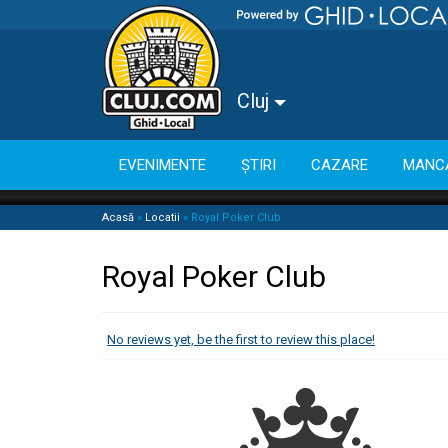
Cluj
EVENIMENTE
ȘTIRI
CAZARE
MANC
Acasă
»
Locatii
»
Royal Poker Club
Royal Poker Club
No reviews yet, be the first to review this place!