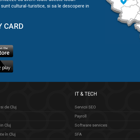
sunt cultural-turistice, si sa le descopere in
Y CARD
IT & TECH
si de Cluj
Servicii SEO
Payroll
in Cluj
Software services
e în Cluj
SFA