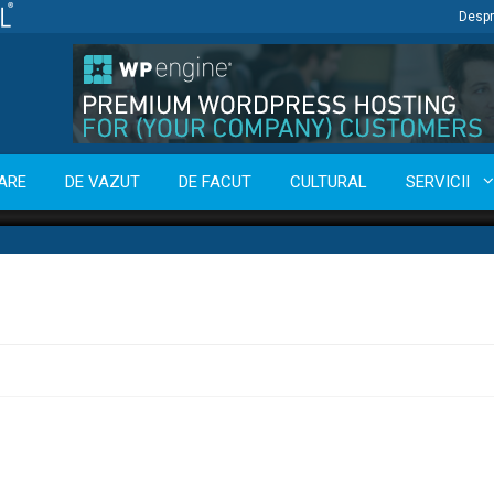
Despr
ARE
DE VAZUT
DE FACUT
CULTURAL
SERVICII