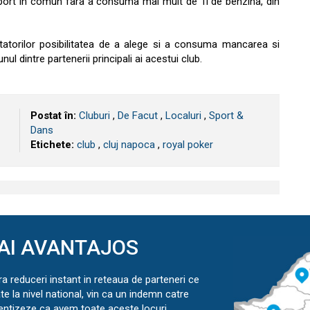
sport in comun fara a consuma mai mult de 1l de benzina, din
itatorilor posibilitatea de a alege si a consuma mancarea si
nul dintre partenerii principali ai acestui club.
Postat în:
Cluburi
,
De Facut
,
Localuri
,
Sport &
Dans
Etichete:
club
,
cluj napoca
,
royal poker
AI AVANTAJOS
ra reduceri instant in reteaua de parteneri ce
ate la nivel national, vin ca un indemn catre
ientizeze ca avem toate aceste locuri