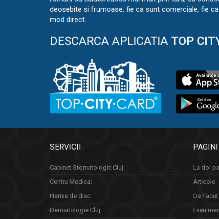
deosebite si frumoase, fie ca sunt comerciale, fie ca 
mod direct.
DESCARCA APLICATIA
TOP CIT
SERVICII
PAGINI
Cabinet Stomatologic Cluj
La doi pa
Centru Medical
Articole
Hernie de disc
De Facut 
Dermatologie Cluj
Eveniment