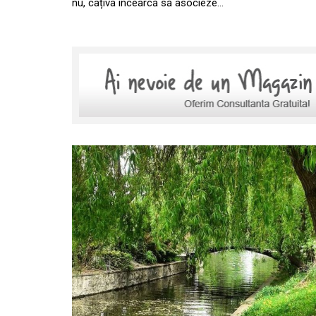
nu, câțiva încearcă să asocieze…