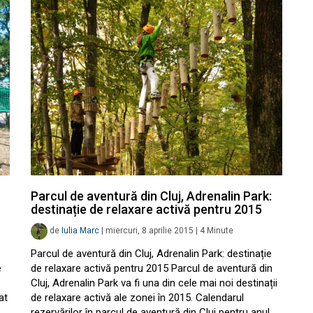
Parcul de aventură din Cluj, Adrenalin Park:
destinație de relaxare activă pentru 2015
de
Iulia Marc
|
miercuri, 8 aprilie 2015
|
4
Minute
Parcul de aventură din Cluj, Adrenalin Park: destinație
e
de relaxare activă pentru 2015 Parcul de aventură din
Cluj, Adrenalin Park va fi una din cele mai noi destinații
at
de relaxare activă ale zonei în 2015. Calendarul
rezervărilor în parcul de aventură din Cluj pentru anul