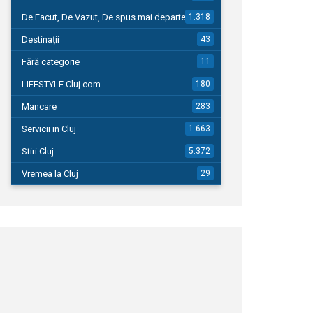
De Facut, De Vazut, De spus mai departe…
1.318
Destinații
43
Fără categorie
11
LIFESTYLE Cluj.com
180
Mancare
283
Servicii in Cluj
1.663
Stiri Cluj
5.372
Vremea la Cluj
29