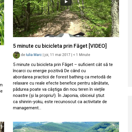
5 minute cu bicicleta prin Făget [VIDEO]
de
Iulia Marc
|
joi, 11 mai 2017
|
< 1
Minute
5 minute cu bicicleta prin Făget – suficient cât să te
încarci cu energie pozitivă De când cu
abordarea practicii de forest bathing ca metodă de
relaxare cu reale efecte benefice pentru sănătate,
am
pădurea poate va câștiga din nou teren în viețile
de
noastre (și la propriu!). În Japonia, obiceiul știut
ca shinrin-yoku, este recunoscut ca activitate de
management…