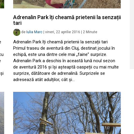
Adrenalin Park îți cheamă prietenii la senzații
tari
de
Iulia Marc
|
vineri, 22 aprilie 2016
|
2
Minute
e
Adrenalin Park îți cheamă prietenii la senzații tari
Primul traseu de aventură din Cluj, destinat jocului în
cu
echipă, este una dintre cele mai „faine” surprize.
e
Adrenalin Park a deschis în această lună noul sezon
de aventură 2016 și își așteaptă oaspeții cu mai multe
și
surprize, dătătoare de adrenalină. Surprizele se
adresează atât adulților, cât și…