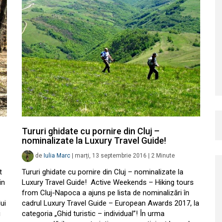
Tururi ghidate cu pornire din Cluj –
nominalizate la Luxury Travel Guide!
de
Iulia Marc
|
marți, 13 septembrie 2016
|
2
Minute
t
Tururi ghidate cu pornire din Cluj – nominalizate la
in
Luxury Travel Guide! Active Weekends – Hiking tours
from Cluj-Napoca a ajuns pe lista de nominalizări în
ui
cadrul Luxury Travel Guide – European Awards 2017, la
i
categoria „Ghid turistic – individual”! În urma