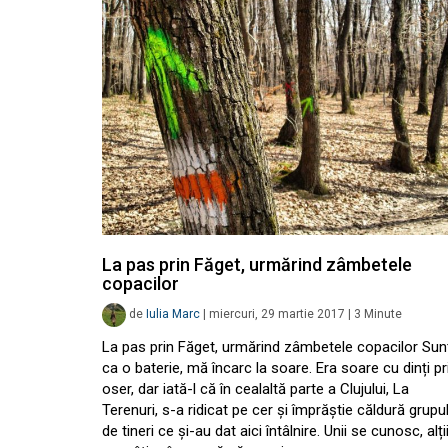
La pas prin Făget, urmărind zâmbetele
copacilor
de
Iulia Marc
|
miercuri, 29 martie 2017
|
3
Minute
La pas prin Făget, urmărind zâmbetele copacilor Sun
ca o baterie, mă încarc la soare. Era soare cu dinți pr
oser, dar iată-l că în cealaltă parte a Clujului, La
Terenuri, s-a ridicat pe cer și împrăștie căldură grupul
de tineri ce și-au dat aici întâlnire. Unii se cunosc, alți