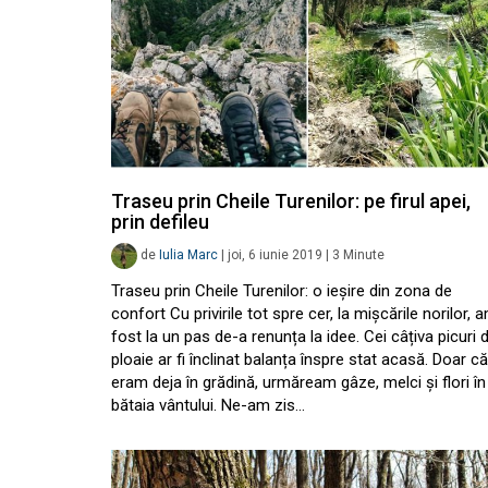
Traseu prin Cheile Turenilor: pe firul apei,
prin defileu
de
Iulia Marc
|
joi, 6 iunie 2019
|
3
Minute
Traseu prin Cheile Turenilor: o ieșire din zona de
confort Cu privirile tot spre cer, la mișcările norilor, 
fost la un pas de-a renunța la idee. Cei câțiva picuri 
ploaie ar fi înclinat balanța înspre stat acasă. Doar că
eram deja în grădină, urmăream gâze, melci și flori în
bătaia vântului. Ne-am zis…