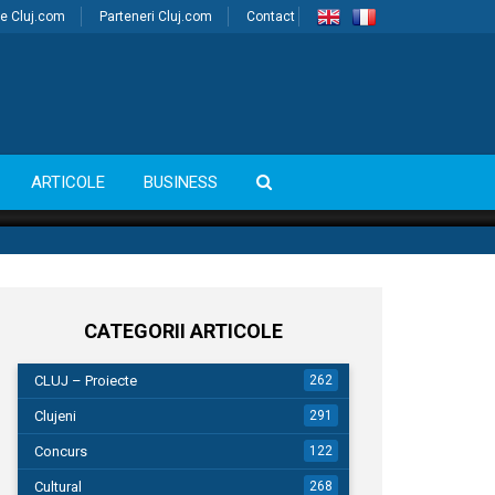
e Cluj.com
Parteneri Cluj.com
Contact
ARTICOLE
BUSINESS
CATEGORII ARTICOLE
CLUJ – Proiecte
262
Clujeni
291
Concurs
122
Cultural
268