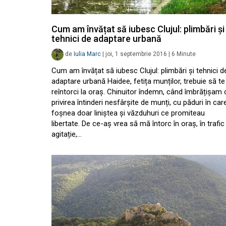
Cum am învățat să iubesc Clujul: plimbări și
tehnici de adaptare urbană
de
Iulia Marc
|
joi, 1 septembrie 2016
|
6
Minute
Cum am învățat să iubesc Clujul: plimbări și tehnici d
adaptare urbană Haidee, fetița munților, trebuie să te
reîntorci la oraș. Chinuitor îndemn, când îmbrățișam 
privirea întinderi nesfârșite de munți, cu păduri în car
foșnea doar liniștea și văzduhuri ce promiteau
libertate. De ce-aș vrea să mă întorc în oraș, în trafic 
agitație,…