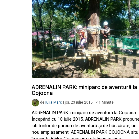
ADRENALIN PARK: miniparc de aventură la
Cojocna
de
Iulia Marc
|
joi, 23 iulie 2015
|
< 1
Minute
ADRENALIN PARK: miniparc de aventură la Cojocna
Începând cu 18 iulie 2015, ADRENALIN PARK propun
iubitorilor de parcuri de aventură și de băi sărate, un
nou amplasament: ADRENALIN PARK COJOCNA situ
în incinta Băilor Cojocna – o stațiune balneo-