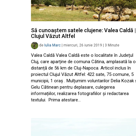
Să cunoaștem satele clujene: Valea Caldă |
Clujul Văzut Altfel
de
Iulia Marc
|
miercuri, 26 iunie 2019
|
3
Minute
Valea Caldă Valea Caldă este o localitate în Județul
Cluj, care aparține de comuna Cătina, amplasată la o
distanță de 56 km de Cluj-Napoca. Articol inclus în
proiectul Clujul Văzut Altfel: 422 sate, 75 comune, 5
municipii, 1 oraș . Mulțumim voluntarilor Delia Kozak 
Gelu Cătinean pentru deplasare, culegerea
informațiilor, realizarea fotografiilor și redactarea
textului. Prima atestare…