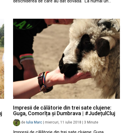
deschiderea de care au dat dovadă. La numai un…
Impresii de călătorie din trei sate clujene:
j
Guga, Comorîța și Dumbrava | #JudețulCluj
de
Iulia Marc
|
miercuri, 11 iulie 2018
|
3
Minute
Impresii de călătorie din trei sate clujene: Guga,