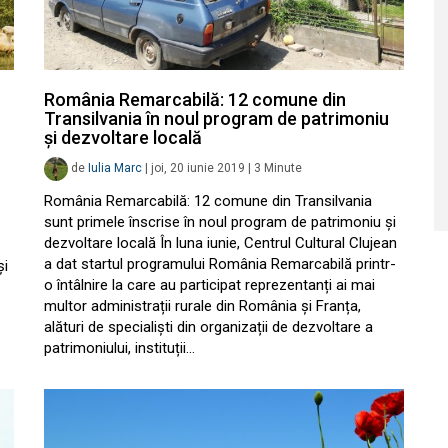
România Remarcabilă: 12 comune din
Transilvania în noul program de patrimoniu
și dezvoltare locală
de
Iulia Marc
|
joi, 20 iunie 2019
|
3
Minute
România Remarcabilă: 12 comune din Transilvania
sunt primele înscrise în noul program de patrimoniu și
dezvoltare locală În luna iunie, Centrul Cultural Clujean
a dat startul programului România Remarcabilă printr-
și
o întâlnire la care au participat reprezentanți ai mai
multor administrații rurale din România și Franța,
alături de specialiști din organizații de dezvoltare a
patrimoniului, instituții…