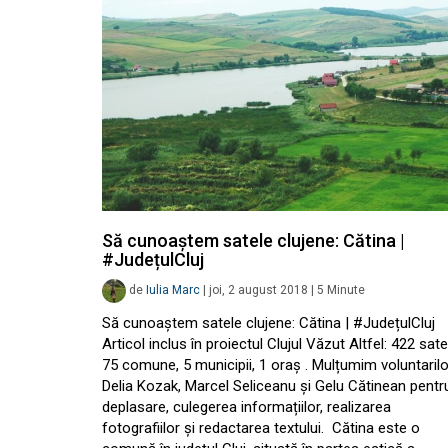
Să cunoaștem satele clujene: Cătina |
#JudețulCluj
de
Iulia Marc
|
joi, 2 august 2018
|
5
Minute
Să cunoaștem satele clujene: Cătina | #JudețulCluj
Articol inclus în proiectul Clujul Văzut Altfel: 422 sate
75 comune, 5 municipii, 1 oraș . Mulțumim voluntarilo
Delia Kozak, Marcel Seliceanu și Gelu Cătinean pentr
deplasare, culegerea informațiilor, realizarea
fotografiilor și redactarea textului. Cătina este o