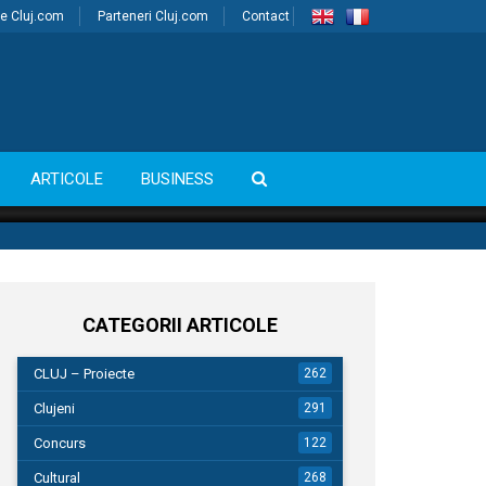
e Cluj.com
Parteneri Cluj.com
Contact
ARTICOLE
BUSINESS
CATEGORII ARTICOLE
CLUJ – Proiecte
262
Clujeni
291
Concurs
122
Cultural
268