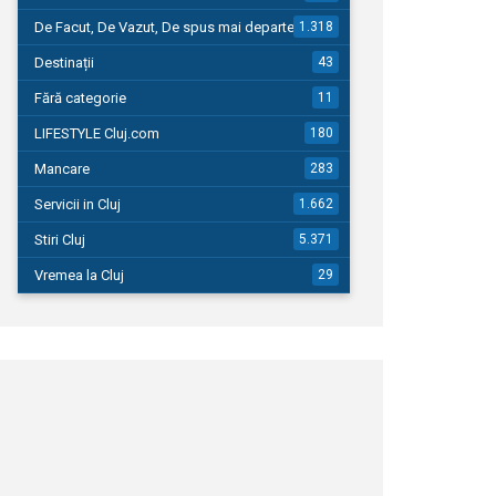
De Facut, De Vazut, De spus mai departe…
1.318
Destinații
43
Fără categorie
11
LIFESTYLE Cluj.com
180
Mancare
283
Servicii in Cluj
1.662
Stiri Cluj
5.371
Vremea la Cluj
29