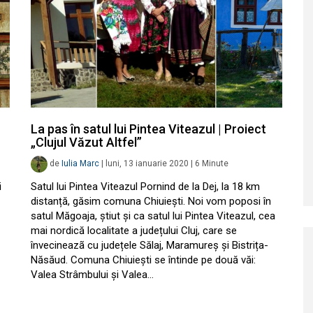
La pas în satul lui Pintea Viteazul | Proiect
„Clujul Văzut Altfel”
de
Iulia Marc
|
luni, 13 ianuarie 2020
|
6
Minute
i
Satul lui Pintea Viteazul Pornind de la Dej, la 18 km
distanță, găsim comuna Chiuiești. Noi vom poposi în
satul Măgoaja, știut și ca satul lui Pintea Viteazul, cea
mai nordică localitate a județului Cluj, care se
învecineazã cu județele Sălaj, Maramureș și Bistrița-
Năsăud. Comuna Chiuiești se întinde pe două văi:
Valea Strâmbului și Valea…