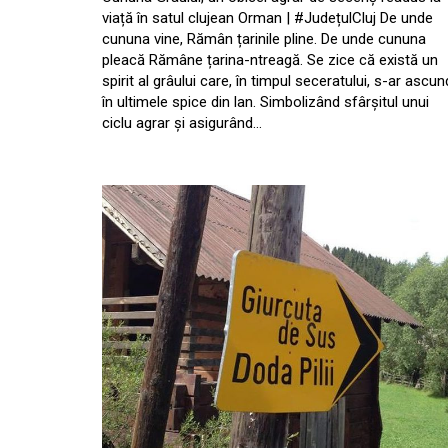
viață în satul clujean Orman | #JudețulCluj De unde
cununa vine, Rămân țarinile pline. De unde cununa
pleacă Rămâne țarina-ntreagă. Se zice că există un
spirit al grâului care, în timpul seceratului, s-ar ascu
în ultimele spice din lan. Simbolizând sfârșitul unui
ciclu agrar și asigurând…