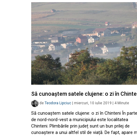
Să cunoaștem satele clujene: o zi în Chinte
de
Teodora Lipciuc
|
miercuri, 10 iulie 2019
|
4
Minute
Să cunoaștem satele clujene: o zi în Chinteni În part
de nord-nord-vest a municipiului este localitatea
Chinteni. Plimbările prin județ sunt un bun prilej de
cunoaștere a unui altfel stil de viață. De fapt, apare 