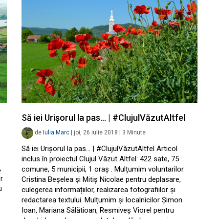
Să iei Urișorul la pas… | #ClujulVăzutAltfel
de
Iulia Marc
|
joi, 26 iulie 2018
|
3
Minute
Să iei Urișorul la pas… | #ClujulVăzutAltfel Articol
inclus în proiectul Clujul Văzut Altfel: 422 sate, 75
,
comune, 5 municipii, 1 oraș . Mulțumim voluntarilor
r
Cristina Beșelea și Mitiș Nicolae pentru deplasare,
u
culegerea informațiilor, realizarea fotografiilor și
redactarea textului. Mulțumim și localnicilor Șimon
Ioan, Mariana Sălătioan, Resmiveș Viorel pentru