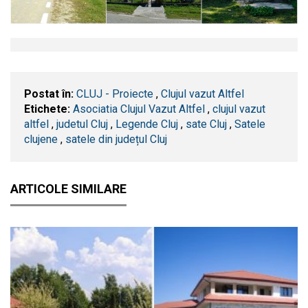
Postat în:
CLUJ - Proiecte
,
Clujul vazut Altfel
Etichete:
Asociatia Clujul Vazut Altfel
,
clujul vazut
altfel
,
judetul Cluj
,
Legende Cluj
,
sate Cluj
,
Satele
clujene
,
satele din județul Cluj
ARTICOLE SIMILARE