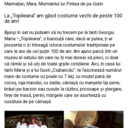
Marmației, Mara, Mormântul lui Pintea de pe Gutin.
La „Topileana” am găsit costume vechi de peste 100
de ani!
Ajunși în sat nu puteam să nu trecem pe la tanti Georgiu
Maria –„Topileana”, o bunicuță care, dacă ar putea, ți-ar
prezenta o zi întreagă istoria costumelor tradiționale pe
care le are de cel puțin 100 de ani. Am ajuns parcă într-un
muzeu al satului din care nu îți mai doreai să pleci, ci doar
să rămâi și să uiți de toate grijile cotidiene. Aici, în casa lui
tanti Maria și a lui Gusti „Ciubancău”, te fascinează numărul
mare de costume cu poale cu 7 lați, cu model pană de
cocoș, ruja macului, cu zadie, cămașă cu manșete tip pene,
brâuri pe barson sau cusute la război, prosoape și ștergare,
fețe de masă, perini, mărgele care se asortează cu
cusătura de pe cămașă.