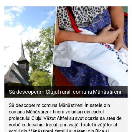
Să descoperim Clujul rural: comuna Mănăstireni
Să descoperim comuna Mănăstireni În satele din
comuna Mănăstireni, tinerii voluntari din cadrul
proiectului Clujul Văzut Altfel au avut ocazia să stea de
vorbă cu localnici trecuți prin viață: fostul învățător al
școlii din Mănăstireni, familii și săteni din Bica și