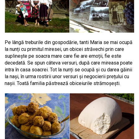
Pe lângă treburile din gospodărie, tanti Maria se mai ocupă
la nunți cu primitul miresei, un obicei străvechi prin care
suplinește pe soacra mare care fie are emoții, fie este
decedată. Se spun câteva versuri, după care mireasa poate
intra în casa soacrei. Tot la nunți se ocupă și cu darea găinii
la nași, în urma rostirii unor versuri și negocierii prețului cu
nașii. Toată familia păstrează obiceiurile strămoșești.