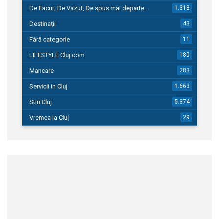
De Facut, De Vazut, De spus mai departe…
1.318
Destinații
43
Fără categorie
11
LIFESTYLE Cluj.com
180
Mancare
283
Servicii in Cluj
1.663
Stiri Cluj
5.374
Vremea la Cluj
29