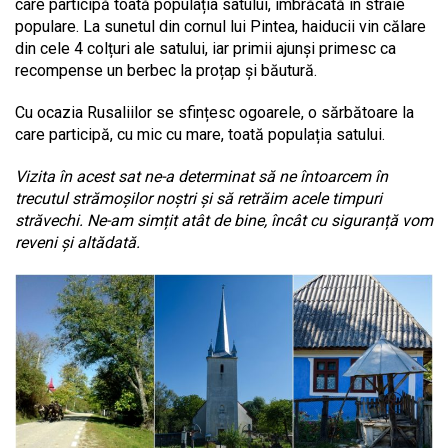
care participă toată populația satului, îmbrăcată în straie
populare. La sunetul din cornul lui Pintea, haiducii vin călare
din cele 4 colțuri ale satului, iar primii ajunși primesc ca
recompense un berbec la proțap și băutură.
Cu ocazia Rusaliilor se sfințesc ogoarele, o sărbătoare la
care participă, cu mic cu mare, toată populația satului.
Vizita în acest sat ne-a determinat să ne întoarcem în
trecutul strămoșilor noștri și să retrăim acele timpuri
străvechi. Ne-am simțit atât de bine, încât cu siguranță vom
reveni și altădată.