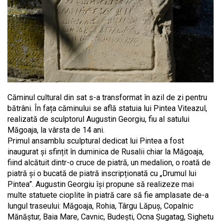
Căminul cultural din sat s-a transformat în azil de zi pentru
bătrâni. În fața căminului se află statuia lui Pintea Viteazul,
realizată de sculptorul Augustin Georgiu, fiu al satului
Măgoaja, la vârsta de 14 ani.
Primul ansamblu sculptural dedicat lui Pintea a fost
inaugurat și sfințit în duminica de Rusalii chiar la Măgoaja,
fiind alcătuit dintr-o cruce de piatră, un medalion, o roată de
piatră și o bucată de piatră inscripționată cu „Drumul lui
Pintea”. Augustin Georgiu își propune să realizeze mai
multe statuete cioplite în piatră care să fie amplasate de-a
lungul traseului: Măgoaja, Rohia, Târgu Lăpuș, Copalnic
Mănăștur, Baia Mare, Cavnic, Budești, Ocna Șugatag, Sighetu