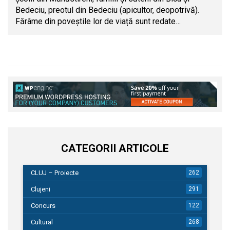
Bedeciu, preotul din Bedeciu (apicultor, deopotrivă).
Fărâme din poveștile lor de viață sunt redate…
CATEGORII ARTICOLE
CLUJ – Proiecte
262
Clujeni
291
Concurs
122
Cultural
268