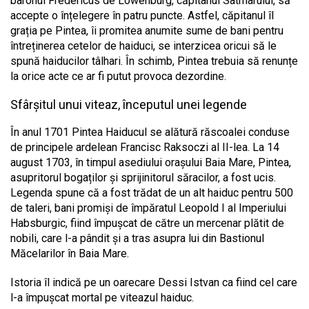
baronul Fredericus de Lowenburg, căpitanul Satmarului, să
accepte o înțelegere în patru puncte. Astfel, căpitanul îl
grația pe Pintea, îi promitea anumite sume de bani pentru
întreținerea cetelor de haiduci, se interzicea oricui să le
spună haiducilor tâlhari. În schimb, Pintea trebuia să renunțe
la orice acte ce ar fi putut provoca dezordine.
Sfârșitul unui viteaz, începutul unei legende
În anul 1701 Pintea Haiducul se alătură răscoalei conduse
de principele ardelean Francisc Raksoczi al II-lea. La 14
august 1703, în timpul asediului orașului Baia Mare, Pintea,
asupritorul bogaților și sprijinitorul săracilor, a fost ucis.
Legenda spune că a fost trădat de un alt haiduc pentru 500
de taleri, bani promiși de împăratul Leopold I al Imperiului
Habsburgic, fiind împușcat de către un mercenar plătit de
nobili, care l-a pândit și a tras asupra lui din Bastionul
Măcelarilor în Baia Mare.
Istoria îl indică pe un oarecare Dessi Istvan ca fiind cel care
l-a împușcat mortal pe viteazul haiduc.