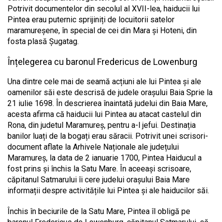
Potrivit documentelor din secolul al XVII-lea, haiducii lui
Pintea erau puternic sprijiniți de locuitorii satelor
maramureșene, în special de cei din Mara și Hoteni, din
fosta plasă Șugatag.
Înțelegerea cu baronul Fredericus de Lowenburg
Una dintre cele mai de seamă acțiuni ale lui Pintea și ale
oamenilor săi este descrisă de judele orașului Baia Sprie la
21 iulie 1698. În descrierea înaintată judelui din Baia Mare,
acesta afirma că haiducii lui Pintea au atacat castelul din
Rona, din judetul Maramureș, pentru a-l jefui. Destinația
banilor luați de la bogați erau săracii. Potrivit unei scrisori-
document aflate la Arhivele Naționale ale județului
Maramureș, la data de 2 ianuarie 1700, Pintea Haiducul a
fost prins și închis la Satu Mare. În aceeași scrisoare,
căpitanul Satmarului îi cere judelui orașului Baia Mare
informații despre activitățile lui Pintea și ale haiducilor săi.
Închis în beciurile de la Satu Mare, Pintea îl obligă pe