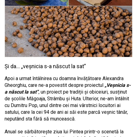
Și da… „veșnicia s-a născut la sat”
Apoi a urmat întâlnirea cu doamna învățătoare Alexandra
Gheorghiu, care ne-a povestit despre proiectul
„Veșnicia s-
a născut la sat”
, un proiect pe tradiții și obiceiuri, susținut
de școlile Măgoaja, Strâmbu și Huta. Ulterior, ne-am întâlnit
cu Dumitru Pop, unul dintre cei mai vârstnici locuitori ai
satului, care la cei 94 de ani ai săi este parcă veșnic tânăr,
neputând sta fără să muncească.
Anual se sărbătorește ziua lui Pintea printr-o scenetă la