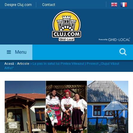
Despre Cluj.com
Contact
Menu
Acasă
»
Articole
»
La pas în satul lui Pintea Viteazul | Proiect „Clujul Văzut
Altfel”