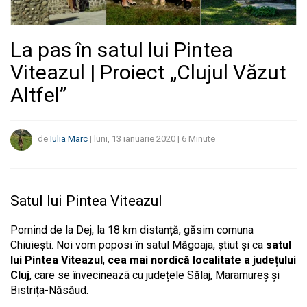
La pas în satul lui Pintea
Viteazul | Proiect „Clujul Văzut
Altfel”
de
Iulia Marc
|
luni, 13 ianuarie 2020
|
6
Minute
Satul lui Pintea Viteazul
Pornind de la Dej, la 18 km distanță, găsim comuna
Chiuiești. Noi vom poposi în satul Măgoaja, știut și ca
satul
lui Pintea Viteazul
,
cea mai nordică localitate a județului
Cluj
, care se învecineazã cu județele Sălaj, Maramureș și
Bistrița-Năsăud.