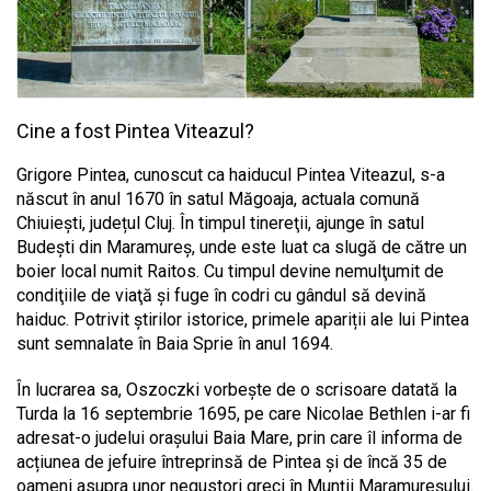
Cine a fost Pintea Viteazul?
Grigore Pintea, cunoscut ca haiducul Pintea Viteazul, s-a
născut în anul 1670 în satul Măgoaja, actuala comună
Chiuieşti, județul Cluj. În timpul tinereţii, ajunge în satul
Budeşti din Maramureş, unde este luat ca slugă de către un
boier local numit Raitos. Cu timpul devine nemulţumit de
condiţiile de viaţă şi fuge în codri cu gândul să devină
haiduc. Potrivit știrilor istorice, primele apariții ale lui Pintea
sunt semnalate în Baia Sprie în anul 1694.
În lucrarea sa, Oszoczki vorbește de o scrisoare datată la
Turda la 16 septembrie 1695, pe care Nicolae Bethlen i-ar fi
adresat-o judelui orașului Baia Mare, prin care îl informa de
acțiunea de jefuire întreprinsă de Pintea și de încă 35 de
oameni asupra unor negustori greci în Munții Maramureșului.