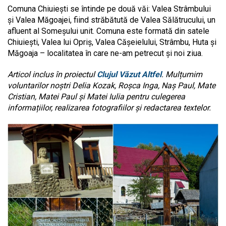
Comuna Chiuiești se întinde pe două văi: Valea Strâmbului
și Valea Măgoajei, fiind străbătută de Valea Sălătrucului, un
afluent al Someșului unit. Comuna este formată din satele
Chiuiești, Valea lui Opriș, Valea Cășeielului, Strâmbu, Huta și
Măgoaja – localitatea în care ne-am petrecut și noi ziua.
Articol inclus în proiectul
Clujul Văzut Altfel
. Mulțumim
voluntarilor noștri Delia Kozak, Roșca Inga, Naș Paul, Mate
Cristian, Matei Paul și Matei Iulia pentru culegerea
informațiilor, realizarea fotografiilor și redactarea textelor.