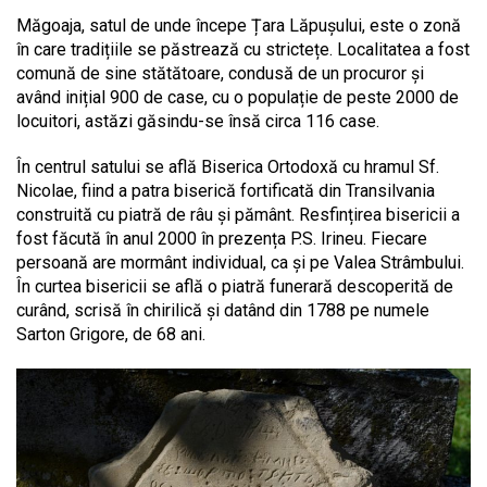
Măgoaja, satul de unde începe Țara Lăpușului, este o zonă
în care tradițiile se păstrează cu strictețe. Localitatea a fost
comună de sine stătătoare, condusă de un procuror și
având inițial 900 de case, cu o populație de peste 2000 de
locuitori, astăzi găsindu-se însă circa 116 case.
În centrul satului se află Biserica Ortodoxă cu hramul Sf.
Nicolae, fiind a patra biserică fortificată din Transilvania
construită cu piatră de râu și pământ. Resfințirea bisericii a
fost făcută în anul 2000 în prezența P.S. Irineu. Fiecare
persoană are mormânt individual, ca și pe Valea Strâmbului.
În curtea bisericii se află o piatră funerară descoperită de
curând, scrisă în chirilică și datând din 1788 pe numele
Sarton Grigore, de 68 ani.