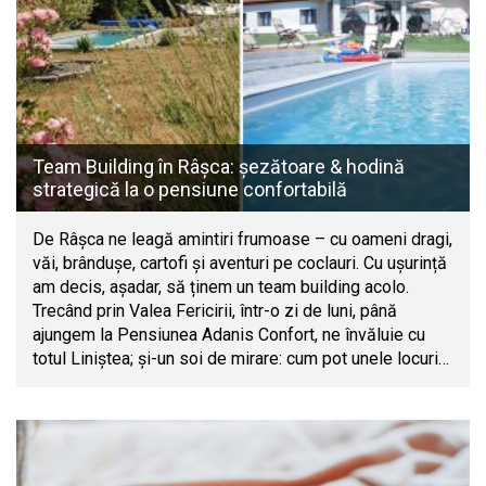
Team Building în Râșca: șezătoare & hodină
strategică la o pensiune confortabilă
De Râșca ne leagă amintiri frumoase – cu oameni dragi,
văi, brândușe, cartofi și aventuri pe coclauri. Cu ușurință
am decis, așadar, să ținem un team building acolo.
Trecând prin Valea Fericirii, într-o zi de luni, până
ajungem la Pensiunea Adanis Confort, ne învăluie cu
totul Liniștea; și-un soi de mirare: cum pot unele locuri…