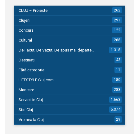
CLUJ – Proiecte
262
Clujeni
291
Concurs
122
Cultural
268
De Facut, De Vazut, De spus mai departe…
1.318
Destinații
43
Fără categorie
11
LIFESTYLE Cluj.com
180
Mancare
283
Servicii in Cluj
1.663
Stiri Cluj
5.374
Vremea la Cluj
29