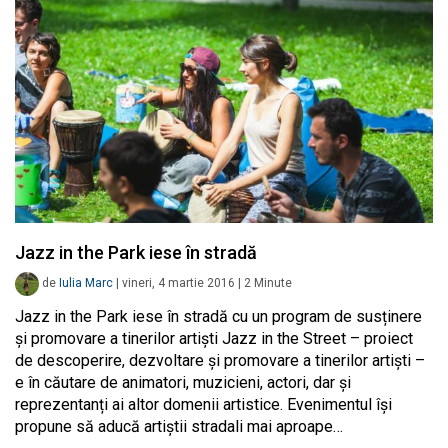
Jazz in the Park iese în stradă
de
Iulia Marc
|
vineri, 4 martie 2016
|
2
Minute
Jazz in the Park iese în stradă cu un program de susținere
și promovare a tinerilor artiști Jazz in the Street – proiect
de descoperire, dezvoltare și promovare a tinerilor artiști –
e în căutare de animatori, muzicieni, actori, dar și
reprezentanți ai altor domenii artistice. Evenimentul își
propune să aducă artiștii stradali mai aproape…