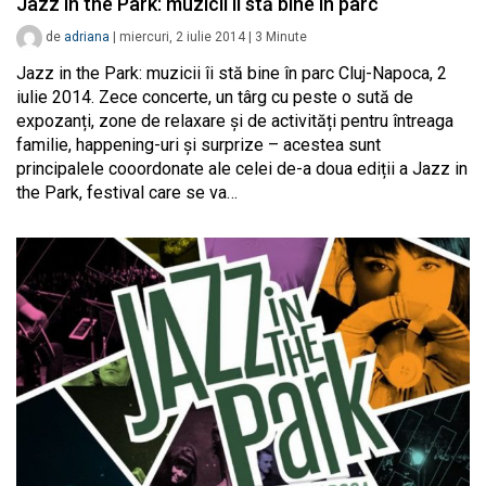
Jazz in the Park: muzicii îi stă bine în parc
de
adriana
|
miercuri, 2 iulie 2014
|
3
Minute
Jazz in the Park: muzicii îi stă bine în parc Cluj-Napoca, 2
iulie 2014. Zece concerte, un târg cu peste o sută de
expozanți, zone de relaxare și de activități pentru întreaga
familie, happening-uri și surprize – acestea sunt
principalele cooordonate ale celei de-a doua ediții a Jazz in
the Park, festival care se va…