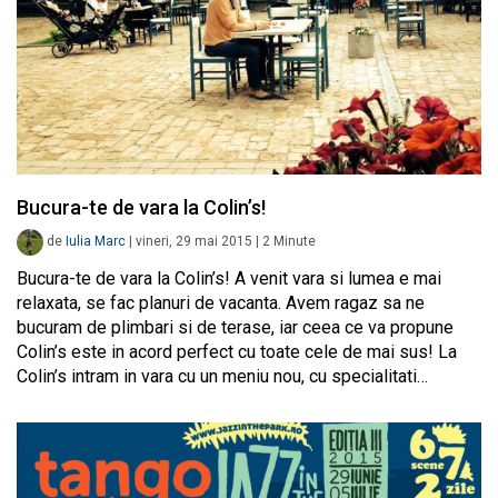
Bucura-te de vara la Colin’s!
de
Iulia Marc
|
vineri, 29 mai 2015
|
2
Minute
Bucura-te de vara la Colin’s! A venit vara si lumea e mai
relaxata, se fac planuri de vacanta. Avem ragaz sa ne
bucuram de plimbari si de terase, iar ceea ce va propune
Colin’s este in acord perfect cu toate cele de mai sus! La
Colin’s intram in vara cu un meniu nou, cu specialitati…