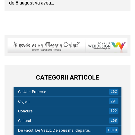
de 8 august va avea…
CATEGORII ARTICOLE
CLUJ – Proiecte
262
Clujeni
291
Concurs
122
Cultural
268
De Facut, De Vazut, De spus mai departe…
1.318