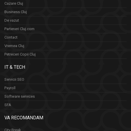
Cazare Cluj
Business Cluj
De vazut
Parteneri Cluj.com
Contact
Vremea Cluj
Petreceri Copii Cluj
IT & TECH
Servicii SEO
Payroll
Software services
SFA
VA RECOMANDAM
City Break