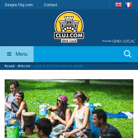
Despre Cluj.com
Contact
Menu
Acasă
»
Articole
»
Jazz in the Park iese în stradă