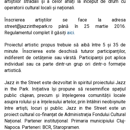
artiștilor stradali și a celor aflați la început de drum cu
operatorii cultural locali și naționali.
Înscrierea artiștilor se face la adresa
street@jazzinthepark.ro
până în 25 martie 2016.
Regulamentul complet îl găsiți
aici.
Proiectul artistic propus trebuie să aibă între 5 și 35 de
minute. Înscrierea este deschisă tuturor participanților,
indiferent de cetățenie sau vârstă. Participanții pot aplica
individual sau ca parte dintr-un grup ori dintr-o formație
artistică.
Jazz in the Street este dezvoltat în spiritul proiectului Jazz
in the Park. Inițiativa își propune să resemnifice spațiul
public clujean, precum și înțelegerea comunității locale
asupra rolului și a înțelesului artelor, prin întâlniri neobișnuite
între artiști, locuri și public. Jazz in the Street este un
proiect cultural co-finanțat de Administrația Fondului Cultural
Național. Partener instituțional: Primaria municipiului Cluj-
Napoca. Parteneri: BCR, Staropramen.