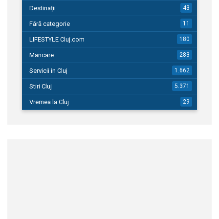
Destinații
43
Fără categorie
11
LIFESTYLE Cluj.com
180
Mancare
283
Servicii in Cluj
1.662
Stiri Cluj
5.371
Vremea la Cluj
29