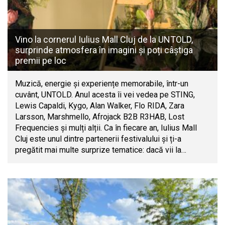
Vino la cornerul Iulius Mall Cluj de la UNTOLD,
surprinde atmosfera în imagini și poți câștiga
premii pe loc
Muzică, energie și experiențe memorabile, într-un
cuvânt, UNTOLD. Anul acesta îi vei vedea pe STING,
Lewis Capaldi, Kygo, Alan Walker, Flo RIDA, Zara
Larsson, Marshmello, Afrojack B2B R3HAB, Lost
Frequencies și mulți alții. Ca în fiecare an, Iulius Mall
Cluj este unul dintre partenerii festivalului și ți-a
pregătit mai multe surprize tematice: dacă vii la…