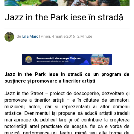
Jazz in the Park iese în stradă
de
Iulia Marc
|
vineri, 4 martie 2016
|
2
Minute
Jazz in the Park iese în stradă cu un program de
susținere și promovare a tinerilor artiști
Jazz in the Street – proiect de descoperire, dezvoltare și
promovare a tinerilor artiști – e în căutare de animatori,
muzicieni, actori, dar și reprezentanți ai altor domenii
artistice. Evenimentul își propune să aducă artiștii stradali
mai aproape de publicul larg și să contribuie la creșterea
notorietății artei practicate de aceștia, fie că e vorba de
muzică, performance-uri, teatru, mimă sau alte forme de