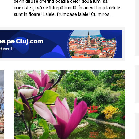
devin difuze oferind ocazia celor două lumi să
…
coexiste și să se întrepătrundă. În acest timp lalelele
sunt în floare! Lalele, frumoase lalele! Cu miros…