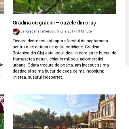
Grădina cu grădini – oazele din oraș
de
loredana
|
miercuri, 5 iulie 2017
|
3
Minute
Fiecare dintre noi asteapta sfarsitul de saptamana
pentru a se detasa de grijile cotidiene. Gradina
Botanica din Cluj este locul ideal in care sa te bucuri de
frumusetea naturii, chiar in mijlocul aglomeratiei
de
urbane. Odata trecuta de poarta, am inceput sa ma
destind si sa ma bucur de ceea ce ma inconjura:
n
linistea, susurul indepartat…