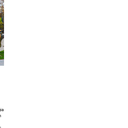
ia
n
c