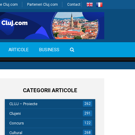
e Cluj.com
Parteneri Cluj.com
Contact
ARTICOLE
BUSINESS
CATEGORII ARTICOLE
CLUJ – Proiecte
262
Clujeni
291
Concurs
122
Cultural
268