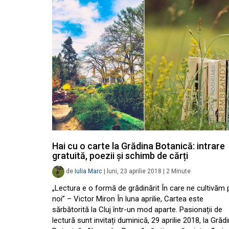
Hai cu o carte la Grădina Botanică: intrare
gratuită, poezii și schimb de cărți
de
Iulia Marc
|
luni, 23 aprilie 2018
|
2
Minute
„Lectura e o formă de grădinărit În care ne cultivăm 
noi” – Victor Miron În luna aprilie, Cartea este
sărbătorită la Cluj într-un mod aparte. Pasionații de
lectură sunt invitați duminică, 29 aprilie 2018, la Grăd