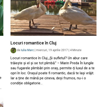
Locuri romantice în Cluj
de
Iulia Marc
|
miercuri, 19 aprilie 2017
|
4
Minute
Locuri romantice în Cluj „Și sufletul? Un abur care
trăiește și el și se tot plimbă.” – Marin Preda În lungile
sau fugarele plimbări prin oraș, permite-ți luxul de a te
opri în loc. Orașul poate fi romantic, dacă te lași vrăjit.
e
Iar a ține de mână pe cineva, deși frumos, nu-i o
condiție obligatorie…
…