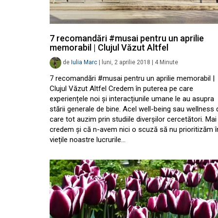
7 recomandări #musai pentru un aprilie
memorabil | Clujul Văzut Altfel
de
Iulia Marc
|
luni, 2 aprilie 2018
|
4
Minute
7 recomandări #musai pentru un aprilie memorabil |
Clujul Văzut Altfel Credem în puterea pe care
experiențele noi și interacțiunile umane le au asupra
stării generale de bine. Acel well-being sau wellness 
care tot auzim prin studiile diverșilor cercetători. Mai
credem și că n-avem nici o scuză să nu prioritizăm î
viețile noastre lucrurile…