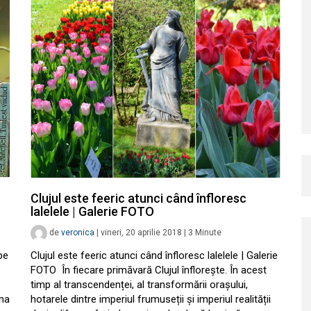
Clujul este feeric atunci când înfloresc
lalelele | Galerie FOTO
de
veronica
|
vineri, 20 aprilie 2018
|
3
Minute
pe
Clujul este feeric atunci când înfloresc lalelele | Galerie
FOTO În fiecare primăvară Clujul înflorește. În acest
timp al transcendenței, al transformării orașului,
ina
hotarele dintre imperiul frumuseții și imperiul realității