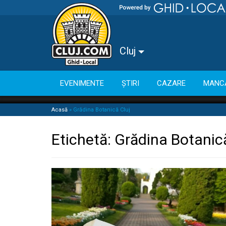
Cluj
EVENIMENTE
ȘTIRI
CAZARE
MANC
Acasă
»
Grădina Botanică Cluj
Etichetă:
Grădina Botanică