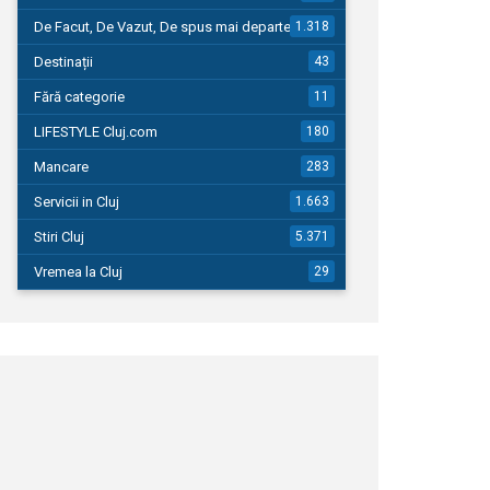
De Facut, De Vazut, De spus mai departe…
1.318
Destinații
43
Fără categorie
11
LIFESTYLE Cluj.com
180
Mancare
283
Servicii in Cluj
1.663
Stiri Cluj
5.371
Vremea la Cluj
29