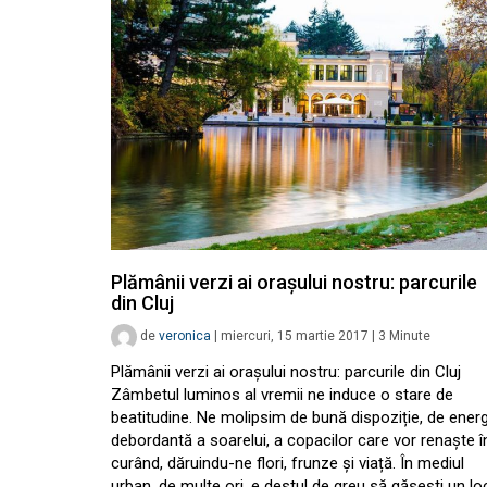
Plămânii verzi ai orașului nostru: parcurile
din Cluj
de
veronica
|
miercuri, 15 martie 2017
|
3
Minute
Plămânii verzi ai orașului nostru: parcurile din Cluj
Zâmbetul luminos al vremii ne induce o stare de
beatitudine. Ne molipsim de bună dispoziție, de energ
debordantă a soarelui, a copacilor care vor renaște î
curând, dăruindu-ne flori, frunze și viață. În mediul
urban, de multe ori, e destul de greu să găsești un lo