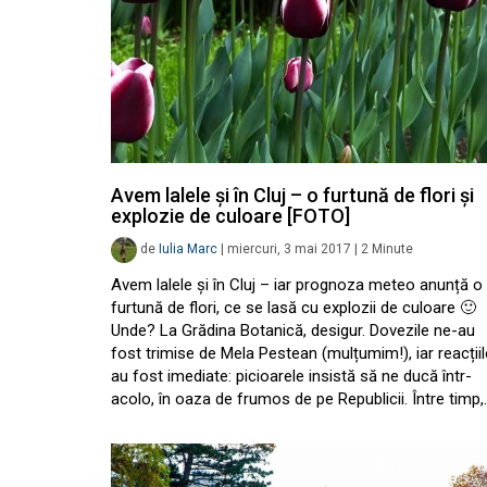
Avem lalele și în Cluj – o furtună de flori și
explozie de culoare [FOTO]
de
Iulia Marc
|
miercuri, 3 mai 2017
|
2
Minute
Avem lalele și în Cluj – iar prognoza meteo anunță o
furtună de flori, ce se lasă cu explozii de culoare 🙂
Unde? La Grădina Botanică, desigur. Dovezile ne-au
fost trimise de Mela Pestean (mulțumim!), iar reacțiil
au fost imediate: picioarele insistă să ne ducă într-
acolo, în oaza de frumos de pe Republicii. Între timp,