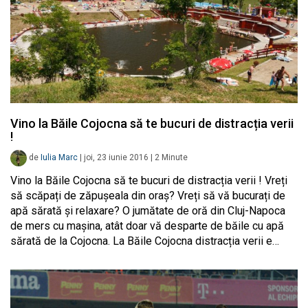
Vino la Băile Cojocna să te bucuri de distracția verii
!
de
Iulia Marc
|
joi, 23 iunie 2016
|
2
Minute
Vino la Băile Cojocna să te bucuri de distracția verii ! Vreți
să scăpați de zăpușeala din oraș? Vreți să vă bucurați de
apă sărată și relaxare? O jumătate de oră din Cluj-Napoca
de mers cu mașina, atât doar vă desparte de băile cu apă
sărată de la Cojocna. La Băile Cojocna distracția verii e…