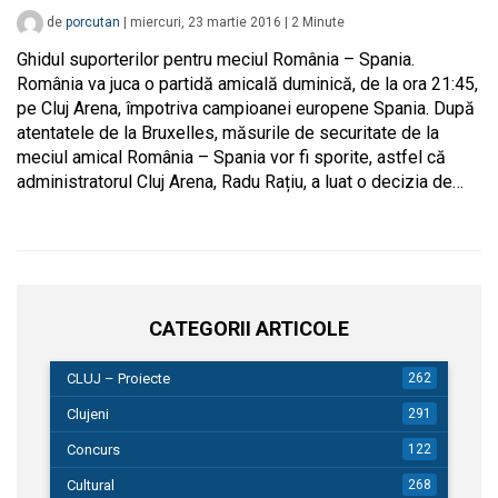
de
porcutan
|
miercuri, 23 martie 2016
|
2
Minute
Ghidul suporterilor pentru meciul România – Spania.
România va juca o partidă amicală duminică, de la ora 21:45,
pe Cluj Arena, împotriva campioanei europene Spania. După
atentatele de la Bruxelles, măsurile de securitate de la
meciul amical România – Spania vor fi sporite, astfel că
administratorul Cluj Arena, Radu Rațiu, a luat o decizia de…
CATEGORII ARTICOLE
CLUJ – Proiecte
262
Clujeni
291
Concurs
122
Cultural
268