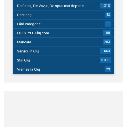
De Facut, De Vazut, De spus mai departe…
1.318
Destinații
43
Fără categorie
11
LIFESTYLE Cluj.com
180
Mancare
283
Servicii in Cluj
1.663
Stiri Cluj
5.371
Vremea la Cluj
29