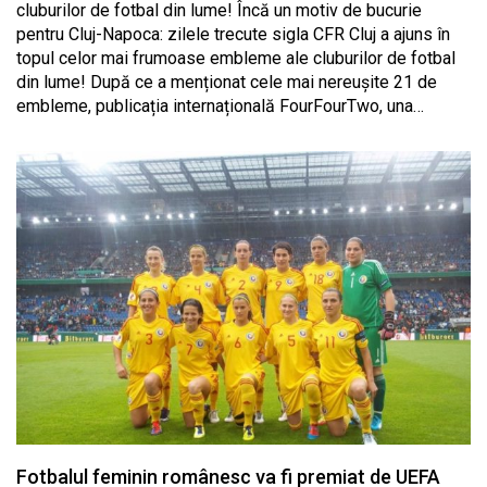
cluburilor de fotbal din lume! Încă un motiv de bucurie
pentru Cluj-Napoca: zilele trecute sigla CFR Cluj a ajuns în
topul celor mai frumoase embleme ale cluburilor de fotbal
din lume! După ce a menționat cele mai nereușite 21 de
embleme, publicația internațională FourFourTwo, una…
Fotbalul feminin românesc va fi premiat de UEFA