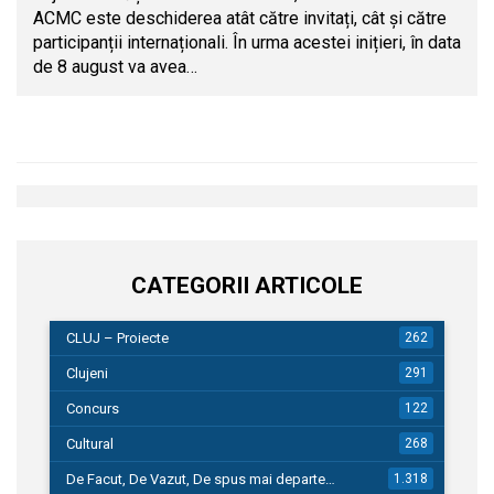
ACMC este deschiderea atât către invitați, cât și către
participanții internaționali. În urma acestei inițieri, în data
de 8 august va avea…
CATEGORII ARTICOLE
CLUJ – Proiecte
262
Clujeni
291
Concurs
122
Cultural
268
De Facut, De Vazut, De spus mai departe…
1.318