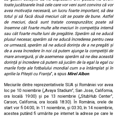
toate jucătoarele însă cele care vor veni sunt convins că vor
avea motivația necesară, un lucru foarte important, să dea
totul și să facă două meciuri cât se poate de bune. Astfel
de meciuri, dacă sunt tratate corespunzător, poate să
însemne cât foarte multe alte meciuri în competiția internă
sau cât foarte multe luni de pregătire. Sperăm să ne aducă
plusul necesar, sperăm să ne aducă încrederea pentru ceea
ce urmează, sperăm să ne aducă dorința de a ne pregăti și
de a avea încredere în noi că putem ajunge la competiții de
mare anvergură, și de asemenea sperăm să ne dea această
dorință și încredere că putem să jucăm de la egal la egal cu
marile forțe ale fotbalului mondial cum s-a întâmplat și în
aprilie la Pitești cu Franța
”, a spus
Mirel Albon
.
Meciurile dintre reprezentativele SUA și României vor avea
loc pe 10 noiembrie („Avaya Stadium”, San Jose, California,
ora locală 19:00) și pe 13 noiembrie („StubHub Center”,
Carson, California, ora locală 18:30). În România, orele de
start vor fi 04:00, în 11 noiembrie, și 03:30, în 14 noiembrie,
acestea putând fi urmărite pe internet la adrese pe care le