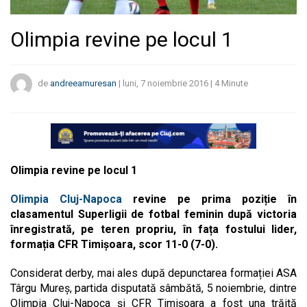
Olimpia revine pe locul 1
de
andreeamuresan
|
luni, 7 noiembrie 2016
|
4
Minute
Olimpia revine pe locul 1
Olimpia Cluj-Napoca
revine pe prima poziție în
clasamentul Superligii de fotbal feminin după victoria
înregistrată, pe teren propriu, în fața fostului lider,
formația CFR Timișoara, scor 11-0 (7-0).
Considerat derby, mai ales după depunctarea formației ASA
Târgu Mureș, partida disputată sâmbătă, 5 noiembrie, dintre
Olimpia Cluj-Napoca și CFR Timișoara a fost una trăită