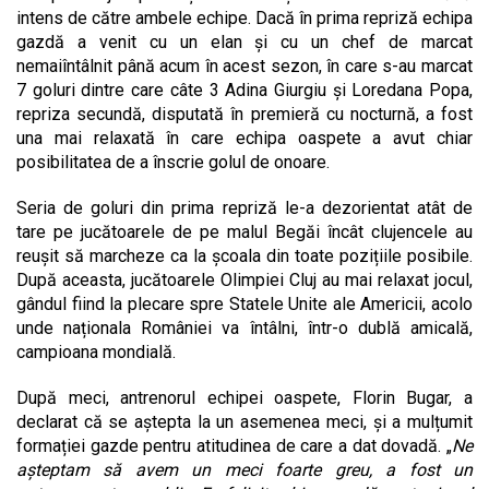
intens de către ambele echipe. Dacă în prima repriză echipa
gazdă a venit cu un elan și cu un chef de marcat
nemaiîntâlnit până acum în acest sezon, în care s-au marcat
7 goluri dintre care câte 3 Adina Giurgiu și Loredana Popa,
repriza secundă, disputată în premieră cu nocturnă, a fost
una mai relaxată în care echipa oaspete a avut chiar
posibilitatea de a înscrie golul de onoare.
Seria de goluri din prima repriză le-a dezorientat atât de
tare pe jucătoarele de pe malul Begăi încât clujencele au
reușit să marcheze ca la școala din toate pozițiile posibile.
După aceasta, jucătoarele Olimpiei Cluj au mai relaxat jocul,
gândul fiind la plecare spre Statele Unite ale Americii, acolo
unde naționala României va întâlni, într-o dublă amicală,
campioana mondială.
După meci, antrenorul echipei oaspete, Florin Bugar, a
declarat că se aștepta la un asemenea meci, și a mulțumit
formației gazde pentru atitudinea de care a dat dovadă. „
Ne
așteptam să avem un meci foarte greu, a fost un