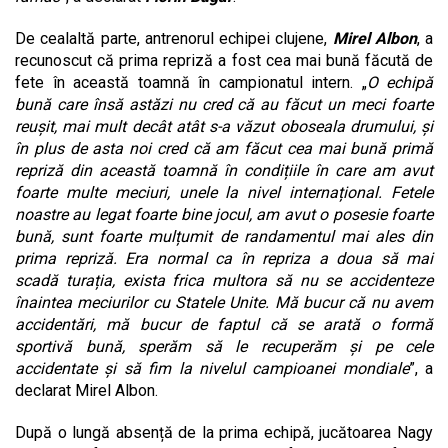
De cealaltă parte, antrenorul echipei clujene,
Mirel Albon
, a
recunoscut că prima repriză a fost cea mai bună făcută de
fete în această toamnă în campionatul intern. „
O echipă
bună care însă astăzi nu cred că au făcut un meci foarte
reușit, mai mult decât atât s-a văzut oboseala drumului, și
în plus de asta noi cred că am făcut cea mai bună primă
repriză din această toamnă în condițiile în care am avut
foarte multe meciuri, unele la nivel internațional. Fetele
noastre au legat foarte bine jocul, am avut o posesie foarte
bună, sunt foarte mulțumit de randamentul mai ales din
prima repriză. Era normal ca în repriza a doua să mai
scadă turația, exista frica multora să nu se accidenteze
înaintea meciurilor cu Statele Unite. Mă bucur că nu avem
accidentări, mă bucur de faptul că se arată o formă
sportivă bună, sperăm să le recuperăm și pe cele
accidentate și să fim la nivelul campioanei mondiale
”, a
declarat Mirel Albon.
După o lungă absență de la prima echipă, jucătoarea Nagy