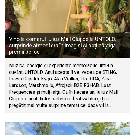
Vino la cornerul Iulius Mall Cluj de la UNTOLD,
surprinde atmosfera în imagini și poți câștiga
premii pe loc
Muzică, energie și experiențe memorabile, într-un
cuvânt, UNTOLD. Anul acesta îi vei vedea pe STING,
Lewis Capaldi, Kygo, Alan Walker, Flo RIDA, Zara
Larsson, Marshmello, Afrojack B2B R3HAB, Lost
Frequencies și mulți alții. Ca în fiecare an, Iulius Mall
Cluj este unul dintre partenerii festivalului și ți-a
pregătit mai multe surprize tematice: dacă vii la…