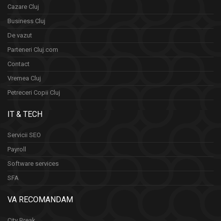
Cazare Cluj
Business Cluj
De vazut
Parteneri Cluj.com
Contact
Vremea Cluj
Petreceri Copii Cluj
IT & TECH
Servicii SEO
Payroll
Software services
SFA
VA RECOMANDAM
City Break