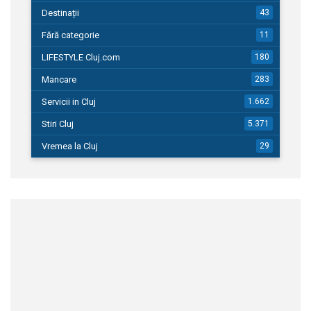
Destinații
43
Fără categorie
11
LIFESTYLE Cluj.com
180
Mancare
283
Servicii in Cluj
1.662
Stiri Cluj
5.371
Vremea la Cluj
29