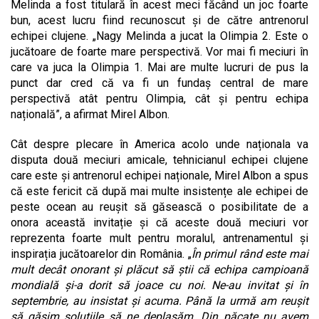
Melinda a fost titulară în acest meci făcând un joc foarte
bun, acest lucru fiind recunoscut și de către antrenorul
echipei clujene. „Nagy Melinda a jucat la Olimpia 2. Este o
jucătoare de foarte mare perspectivă. Vor mai fi meciuri în
care va juca la Olimpia 1. Mai are multe lucruri de pus la
punct dar cred că va fi un fundaș central de mare
perspectivă atât pentru Olimpia, cât și pentru echipa
națională”, a afirmat Mirel Albon.
Cât despre plecare în America acolo unde naționala va
disputa două meciuri amicale, tehnicianul echipei clujene
care este și antrenorul echipei naționale, Mirel Albon a spus
că este fericit că după mai multe insistențe ale echipei de
peste ocean au reușit să găsească o posibilitate de a
onora această invitație și că aceste două meciuri vor
reprezenta foarte mult pentru moralul, antrenamentul și
inspirația jucătoarelor din România. „
În primul rând este mai
mult decât onorant și plăcut să știi că echipa campioană
mondială și-a dorit să joace cu noi. Ne-au invitat și în
septembrie, au insistat și acuma. Până la urmă am reușit
să găsim soluțiile să ne deplasăm. Din păcate nu avem