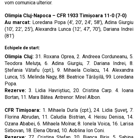
vom comunica ulterior.
Olimpia Cluj-Napoca – CFR 1933 Timișoara 11-0 (7-0)
Au marcat:
Loredana Popa (4′, 20′, 24′, 58′), Adina Giurgiu
(10′, 22′, 25′), Alexandra Lunca (12′, 47′, 70′), Dariana Indrei
(81′)
Echipele de start:
Olimpia Cluj:
31. Roxana Oprea, 2. Andreea Corduneanu, 5.
Teodora Meluța, 6. Adina Giurgiu, 7. Dariana Indrei, 8.
Ștefania Vătafu (cpt.), 9. Mihaela Ciolacu, 14. Alexandra
Lunca, 15. Melinda Nagy, 88. Beatrice Tărășilă, 99. Loredana
Popa.
Rezerve:
3. Lidia Havriștiuc, 20. Cristina Carp. 4. Ioana
Bortan, 11. Mara Bâtea. Antrenor: Mirel Albon.
CFR Timișoara:
1. Mihaela Durla (cpt.), 24. Lidia Șuveț, 7.
Florina Abrudan, 11. Caludia Bistrian, 4. Heisu Denisa, 14.
Ozana Ababei, 6. Mihaela Molnar, 8. Ionela Voica, 16. Larisa
Sirbovan, 18. Elena Obrad, 10. Aoblina Ion Coni.
Rezerve:
77. Cristina Ștefan, 20. Bianca Biriș, 5. Sabina