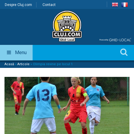
Despre Cluj.com
Contact
Menu
Acasă
»
Articole
»
Olimpia revine pe locul 1