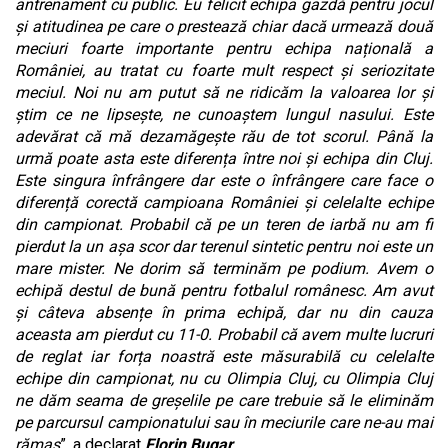
antrenament cu public. Eu felicit echipa gazdă pentru jocul
și atitudinea pe care o prestează chiar dacă urmează două
meciuri foarte importante pentru echipa națională a
României, au tratat cu foarte mult respect și seriozitate
meciul. Noi nu am putut să ne ridicăm la valoarea lor și
știm ce ne lipsește, ne cunoaștem lungul nasului. Este
adevărat că mă dezamăgește rău de tot scorul. Până la
urmă poate asta este diferența între noi și echipa din Cluj.
Este singura înfrângere dar este o înfrângere care face o
diferență corectă campioana României și celelalte echipe
din campionat. Probabil că pe un teren de iarbă nu am fi
pierdut la un așa scor dar terenul sintetic pentru noi este un
mare mister. Ne dorim să terminăm pe podium. Avem o
echipă destul de bună pentru fotbalul românesc. Am avut
și câteva absențe în prima echipă, dar nu din cauza
aceasta am pierdut cu 11-0. Probabil că avem multe lucruri
de reglat iar forța noastră este măsurabilă cu celelalte
echipe din campionat, nu cu Olimpia Cluj, cu Olimpia Cluj
ne dăm seama de greșelile pe care trebuie să le eliminăm
pe parcursul campionatului sau în meciurile care ne-au mai
rămas
”, a declarat
Florin Bugar
.