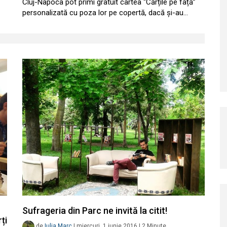
Cluj-Napoca pot primi gratuit cartea “Cărțile pe față”
personalizată cu poza lor pe copertă, dacă și-au…
Sufrageria din Parc ne invită la citit!
ți
de
Iulia Marc
|
miercuri, 1 iunie 2016
|
2
Minute