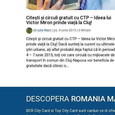
Citești și circuli gratuit cu CTP – Ideea lui
Victor Miron prinde viață la Cluj!
de
Iulia Marc
|
joi, 4 iunie 2015
|
3
Minute
Citești și circuli gratuit cu CTP – Ideea lui Victor Mir
prinde viață la Cluj! Dacă sunteți la curent cu ultimele
știri urbane, ați aflat probabil deja faptul că în perioa
4 – 7 iunie 2015, toți cei care circulă cu mijloacele de
transport în comun din Cluj-Napoca vor beneficia de
gratuitate dacă citesc o…
DESCOPERA
ROMANIA M
BCR City Card si Top City Card sunt carduri ce iti ofe