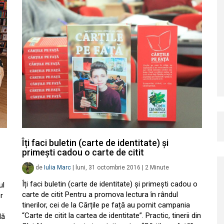
Îți faci buletin (carte de identitate) și
primești cadou o carte de citit
de
Iulia Marc
|
luni, 31 octombrie 2016
|
2
Minute
Îți faci buletin (carte de identitate) și primești cadou o
ul
carte de citit Pentru a promova lectura în rândul
or
tinerilor, cei de la Cărțile pe față au pornit campania
“Carte de citit la cartea de identitate”. Practic, tinerii din
lă