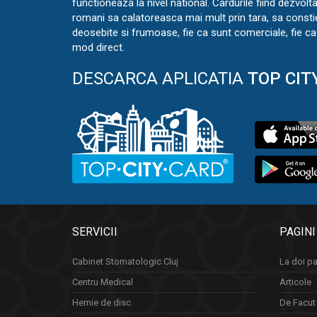
functioneaza la nivel national. Cardurile fiind dezvolt
romani sa calatoreasca mai mult prin tara, sa const
deosebite si frumoase, fie ca sunt comerciale, fie ca 
mod direct.
DESCARCA APLICATIA
TOP CIT
SERVICII
PAGINI
Cabinet Stomatologic Cluj
La doi pa
Centru Medical
Articole
Hernie de disc
De Facut 