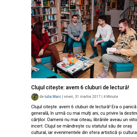
Clujul citește: avem 6 cluburi de lectură!
de
Iulia Marc
|
vineri, 31 martie 2017
|
4
Minute
Clujul citește: avem 6 cluburi de lectură! Era o panică
generală, în urmă cu mai mulți ani, cu privire la destin
cărților. Oamenii nu mai citeau, librăriile aveau un viit
incert. Clujul se mândrește cu statutul său de oraș
cultural, iar evenimentele din sfera artistică și cultura