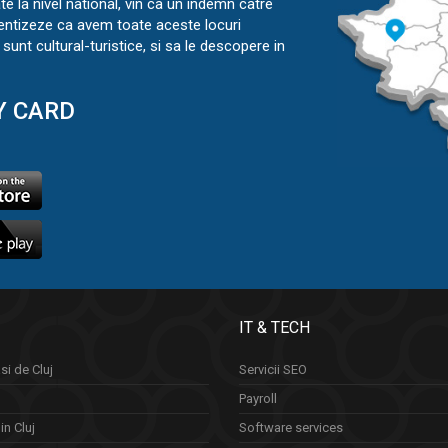
ate la nivel national, vin ca un indemn catre
ientizeze ca avem toate aceste locuri
sunt cultural-turistice, si sa le descopere in
Y CARD
IT & TECH
si de Cluj
Servicii SEO
Payroll
in Cluj
Software services