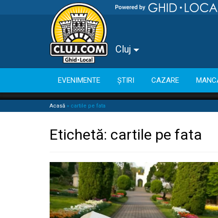
Cluj
EVENIMENTE
ȘTIRI
CAZARE
MANC
Acasă
»
cartile pe fata
Etichetă:
cartile pe fata