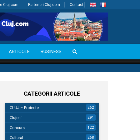
e Cluj.com
Parteneri Cluj.com
Contact
ARTICOLE
BUSINESS
CATEGORII ARTICOLE
CLUJ – Proiecte
262
Clujeni
291
Concurs
122
Cultural
268