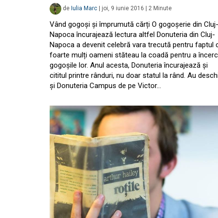
de
Iulia Marc
|
joi, 9 iunie 2016
|
2
Minute
Vând gogoși și împrumută cărți O gogoșerie din Cluj
Napoca încurajează lectura altfel Donuteria din Cluj-
Napoca a devenit celebră vara trecută pentru faptul 
foarte mulți oameni stăteau la coadă pentru a încer
gogoșile lor. Anul acesta, Donuteria încurajează și
cititul printre rânduri, nu doar statul la rând. Au desch
și Donuteria Campus de pe Victor…