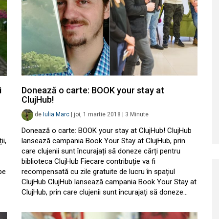
i
Donează o carte: BOOK your stay at
ClujHub!
de
Iulia Marc
|
joi, 1 martie 2018
|
3
Minute
Donează o carte: BOOK your stay at ClujHub! ClujHub
ii,
lansează campania Book Your Stay at ClujHub, prin
care clujenii sunt încurajați să doneze cărți pentru
biblioteca ClujHub Fiecare contribuție va fi
pe
recompensată cu zile gratuite de lucru în spațiul
ClujHub ClujHub lansează campania Book Your Stay at
ClujHub, prin care clujenii sunt încurajați să doneze…