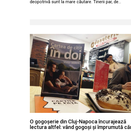
deopotrivă sunt la mare căutare. Tinerii par, de…
O gogoșerie din Cluj-Napoca încurajează
lectura altfel: vând gogoși și împrumută căr