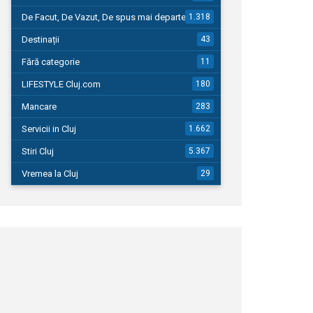
De Facut, De Vazut, De spus mai departe…
1.318
Destinații
43
Fără categorie
11
LIFESTYLE Cluj.com
180
Mancare
283
Servicii in Cluj
1.662
Stiri Cluj
5.367
Vremea la Cluj
29