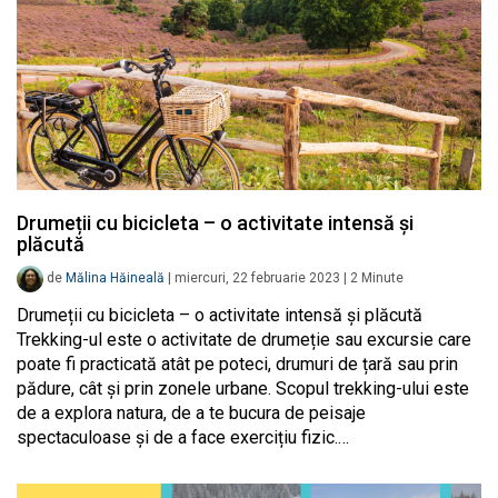
Drumeții cu bicicleta – o activitate intensă și
plăcută
de
Mălina Hăineală
|
miercuri, 22 februarie 2023
|
2
Minute
Drumeții cu bicicleta – o activitate intensă și plăcută
Trekking-ul este o activitate de drumeție sau excursie care
poate fi practicată atât pe poteci, drumuri de țară sau prin
pădure, cât și prin zonele urbane. Scopul trekking-ului este
de a explora natura, de a te bucura de peisaje
spectaculoase și de a face exercițiu fizic.…