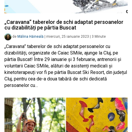
„Caravana” taberelor de schi adaptat persoanelor
cu dizabilități pe pârtia Buscat
de
Mălina Hăineală
|
miercuri, 25 ianuarie 2023
|
3
Minute
„Caravana” taberelor de schi adaptat persoanelor cu
dizabilități, organizate de Caiac SMile, ajunge la Cluj, pe
pârtia Buscat! Între 29 ianuarie și 3 februarie, antrenorii și
voluntarii Caiac SMile, alături de asistenți medicali și
kinetoterapeuți vor fi pe pârtia Buscat Ski Resort, din județul
Cluj, pentru cea de-a doua tabără de schi dedicată
persoanelor cu…