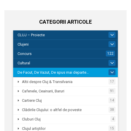
CATEGORII ARTICOLE
CLUJ – Proiecte
262
Clujeni
291
Concurs
122
Cultural
268
De Facut, De Vazut, De spus mai departe…
1.318
Altii despre Cluj & Transilvania
17
Cafenele, Ceainarii, Baruri
91
Cartiere Cluj
14
Clădirile Clujului: o altfel de poveste
38
Cluburi Cluj
4
Clujul artiștilor
15