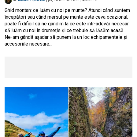
de
Mălina Hăineală
|
joi, 16 martie 2023
|
4
Minute
Ghid montan: ce luăm cu noi pe munte? Atunci când suntem
începători sau când mersul pe munte este ceva ocazional,
poate fi dificil să ne gândim la ce este într-adevăr necesar
să luăm cu noi în drumeție și ce trebuie să lăsăm acasă.
Ne-am gândit așadar să punem la un loc echipamentele și
accesoriile necesare…