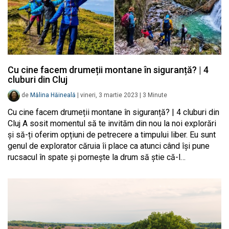
Cu cine facem drumeții montane în siguranță? | 4
cluburi din Cluj
de
Mălina Hăineală
|
vineri, 3 martie 2023
|
3
Minute
Cu cine facem drumeții montane în siguranță? | 4 cluburi din
Cluj A sosit momentul să te invităm din nou la noi explorări
și să-ți oferim opțiuni de petrecere a timpului liber. Eu sunt
genul de explorator căruia îi place ca atunci când își pune
rucsacul în spate și pornește la drum să știe că-l…