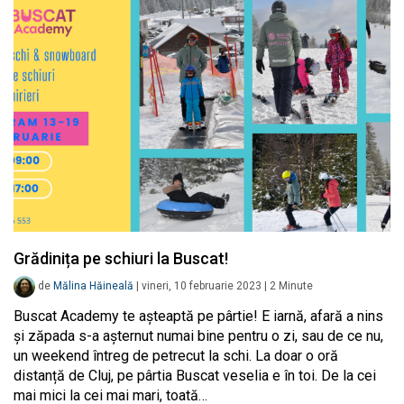
Grădinița pe schiuri la Buscat!
de
Mălina Hăineală
|
vineri, 10 februarie 2023
|
2
Minute
Buscat Academy te așteaptă pe pârtie! E iarnă, afară a nins
și zăpada s-a așternut numai bine pentru o zi, sau de ce nu,
un weekend întreg de petrecut la schi. La doar o oră
distanță de Cluj, pe pârtia Buscat veselia e în toi. De la cei
mai mici la cei mai mari, toată…