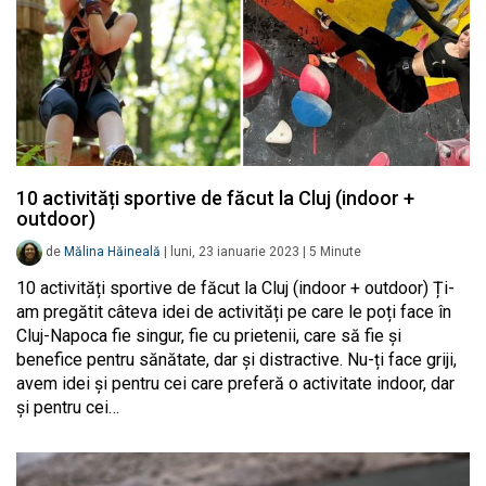
10 activități sportive de făcut la Cluj (indoor +
outdoor)
de
Mălina Hăineală
|
luni, 23 ianuarie 2023
|
5
Minute
10 activități sportive de făcut la Cluj (indoor + outdoor) Ți-
am pregătit câteva idei de activități pe care le poți face în
Cluj-Napoca fie singur, fie cu prietenii, care să fie și
benefice pentru sănătate, dar și distractive. Nu-ți face griji,
avem idei și pentru cei care preferă o activitate indoor, dar
și pentru cei…