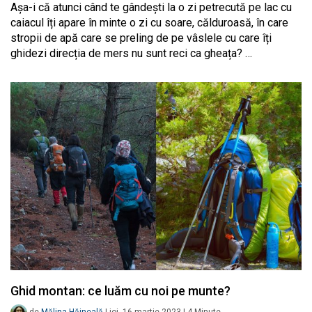
Așa-i că atunci când te gândești la o zi petrecută pe lac cu
caiacul îți apare în minte o zi cu soare, călduroasă, în care
stropii de apă care se preling de pe vâslele cu care îți
ghidezi direcția de mers nu sunt reci ca gheața? …
Ghid montan: ce luăm cu noi pe munte?