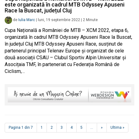
este organizată în cadrul MTB Odyssey Apuseni
Race la Buscat, județul Cluj
de
Iulia Marc
|
luni, 19 septembrie 2022
|
2
Minute
Cupa Națională a României de MTB – XCM 2022, etapa 6,
organizată în cadrul MTB Odyssey Apuseni Race la Buscat,
în județul Cluj MTB Odyssey Apuseni Race, susținut de
partenerul principal Telenav Europe și organizat de cele
două asociații CSAU – Clubul Sportiv Alpin Universitar și
Asocițaia TMF, în parteneriat cu Federația Română de
Ciclism,…
Pagina 1 din 7
1
2
3
4
5
...
»
Ultima »