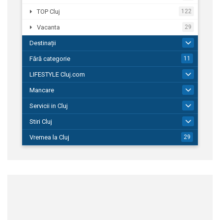
TOP Cluj
122
Vacanta
29
Destinații
43
Fără categorie
11
LIFESTYLE Cluj.com
180
Mancare
283
Servicii in Cluj
1.662
Stiri Cluj
5.371
Vremea la Cluj
29