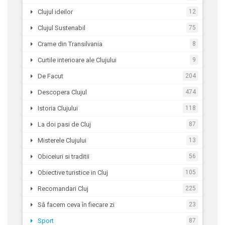
Clujul ideilor
12
Clujul Sustenabil
75
Crame din Transilvania
8
Curtile interioare ale Clujului
9
De Facut
204
Descopera Clujul
474
Istoria Clujului
118
La doi pasi de Cluj
87
Misterele Clujului
13
Obiceiuri si traditii
56
Obiective turistice in Cluj
105
Recomandari Cluj
225
Să facem ceva în fiecare zi
23
Sport
87