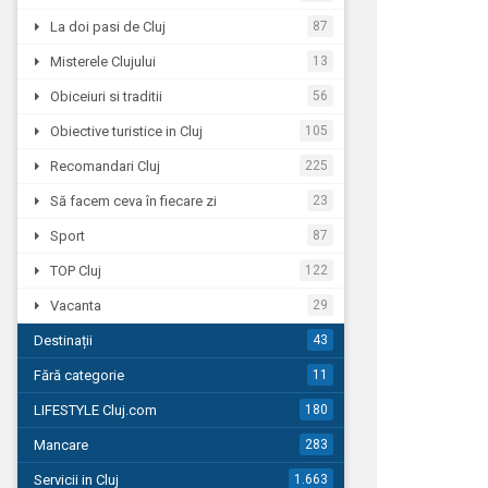
La doi pasi de Cluj
87
Misterele Clujului
13
Obiceiuri si traditii
56
Obiective turistice in Cluj
105
Recomandari Cluj
225
Să facem ceva în fiecare zi
23
Sport
87
TOP Cluj
122
Vacanta
29
Destinații
43
Fără categorie
11
LIFESTYLE Cluj.com
180
Mancare
283
Servicii in Cluj
1.663