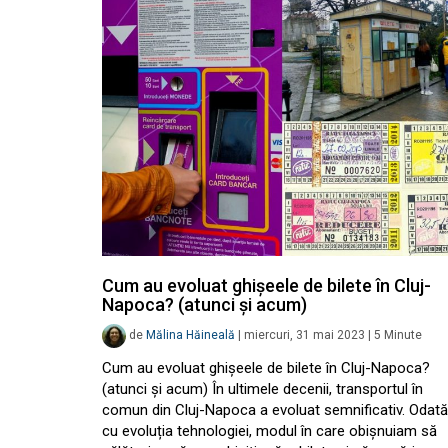
Cum au evoluat ghișeele de bilete în Cluj-
Napoca? (atunci și acum)
de
Mălina Hăineală
|
miercuri, 31 mai 2023
|
5
Minute
Cum au evoluat ghișeele de bilete în Cluj-Napoca?
(atunci și acum) În ultimele decenii, transportul în
comun din Cluj-Napoca a evoluat semnificativ. Odată
cu evoluția tehnologiei, modul în care obișnuiam să