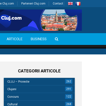
e Cluj.com
Parteneri Cluj.com
Contact
ARTICOLE
BUSINESS
CATEGORII ARTICOLE
CLUJ – Proiecte
262
Clujeni
291
Concurs
122
Cultural
268