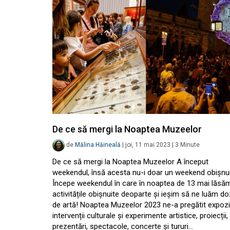
De ce să mergi la Noaptea Muzeelor
de
Mălina Hăineală
|
joi, 11 mai 2023
|
3
Minute
De ce să mergi la Noaptea Muzeelor A început
weekendul, însă acesta nu-i doar un weekend obișnui
Începe weekendul în care în noaptea de 13 mai lăsă
activitățile obișnuite deoparte și ieșim să ne luăm d
de artă! Noaptea Muzeelor 2023 ne-a pregătit expoziț
intervenții culturale și experimente artistice, proiecții,
prezentări, spectacole, concerte și tururi…