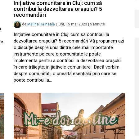
Inițiative comunitare în Cluj: cum să
contribui la dezvoltarea orașului? 5
recomandări
de
Mălina Hăineală
|
luni, 15 mai 2023
|
5
Minute
u
Inițiative comunitare în Cluj: cum să contribui la
dezvoltarea orașului? 5 recomandări Vă propunem azi
re
o discuție despre unul dintre cele mai importante
instrumente pe care o comunitate le poate
implementa pentru a contribui la dezvoltarea orașului
în care trăiește: inițiativele comunitare. Dacă vorbim
despre comunități, o unealtă esențială prin care se
poate contribui la…