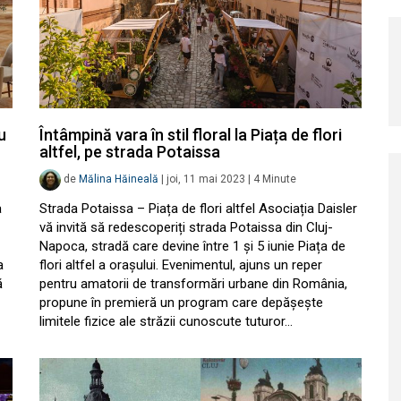
u
Întâmpină vara în stil floral la Piața de flori
altfel, pe strada Potaissa
de
Mălina Hăineală
|
joi, 11 mai 2023
|
4
Minute
a
Strada Potaissa – Piața de flori altfel Asociația Daisler
vă invită să redescoperiți strada Potaissa din Cluj-
Napoca, stradă care devine între 1 și 5 iunie Piața de
a
flori altfel a orașului. Evenimentul, ajuns un reper
ă
pentru amatorii de transformări urbane din România,
propune în premieră un program care depășește
limitele fizice ale străzii cunoscute tuturor…