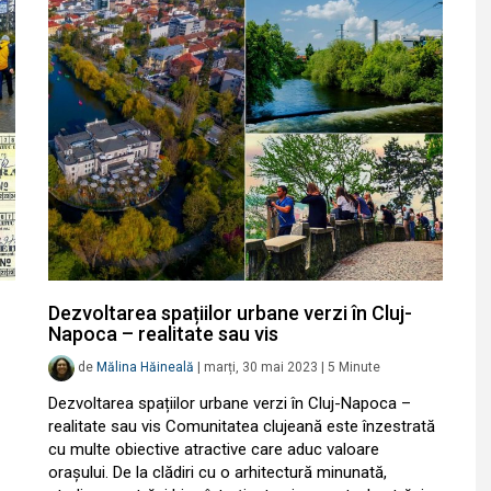
Dezvoltarea spațiilor urbane verzi în Cluj-
Napoca – realitate sau vis
de
Mălina Hăineală
|
marți, 30 mai 2023
|
5
Minute
Dezvoltarea spațiilor urbane verzi în Cluj-Napoca –
realitate sau vis Comunitatea clujeană este înzestrată
cu multe obiective atractive care aduc valoare
orașului. De la clădiri cu o arhitectură minunată,