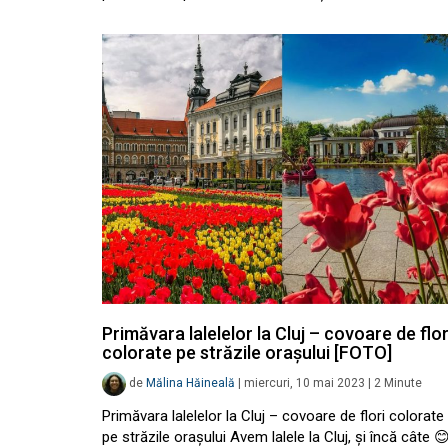
Primăvara lalelelor la Cluj – covoare de flor
colorate pe străzile orașului [FOTO]
de
Mălina Hăineală
|
miercuri, 10 mai 2023
|
2
Minute
Primăvara lalelelor la Cluj – covoare de flori colorate
pe străzile orașului Avem lalele la Cluj, și încă câte 😊