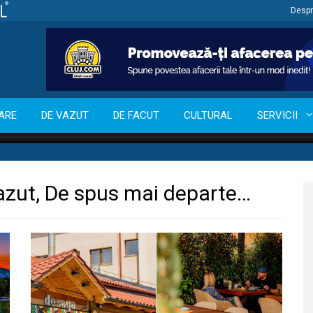
Despr
ARE
DE VAZUT
DE FACUT
CULTURAL
SERVICII
azut, De spus mai departe…