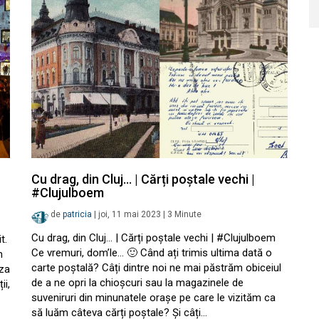
Cu drag, din Cluj… | Cărți poștale vechi |
#Clujulboem
de
patricia
|
joi, 11 mai 2023
|
3
Minute
Cu drag, din Cluj… | Cărți poștale vechi | #Clujulboem
t.
Ce vremuri, dom’le… 🙂 Când ați trimis ultima dată o
m
carte poștală? Câți dintre noi ne mai păstrăm obiceiul
oza
de a ne opri la chioșcuri sau la magazinele de
ii,
suveniruri din minunatele orașe pe care le vizităm ca
să luăm câteva cărți poștale? Și câți…