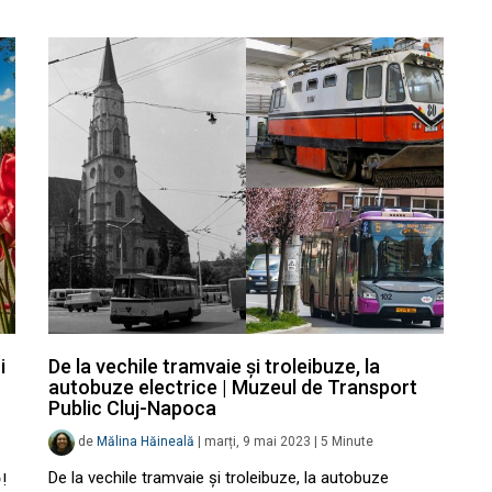
i
De la vechile tramvaie și troleibuze, la
autobuze electrice | Muzeul de Transport
Public Cluj-Napoca
de
Mălina Hăineală
|
marți, 9 mai 2023
|
5
Minute
De la vechile tramvaie și troleibuze, la autobuze
!