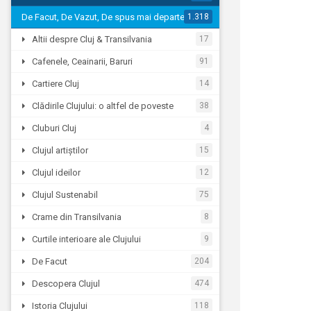
De Facut, De Vazut, De spus mai departe…
1.318
Altii despre Cluj & Transilvania
17
Cafenele, Ceainarii, Baruri
91
Cartiere Cluj
14
Clădirile Clujului: o altfel de poveste
38
Cluburi Cluj
4
Clujul artiștilor
15
Clujul ideilor
12
Clujul Sustenabil
75
Crame din Transilvania
8
Curtile interioare ale Clujului
9
De Facut
204
Descopera Clujul
474
Istoria Clujului
118