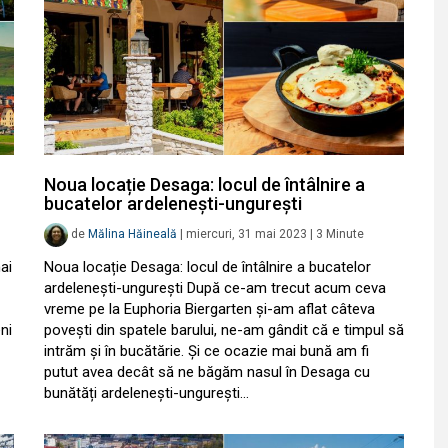
Noua locație Desaga: locul de întâlnire a
bucatelor ardelenești-ungurești
de
Mălina Hăineală
|
miercuri, 31 mai 2023
|
3
Minute
ai
Noua locație Desaga: locul de întâlnire a bucatelor
ardelenești-ungurești După ce-am trecut acum ceva
vreme pe la Euphoria Biergarten și-am aflat câteva
ni
povești din spatele barului, ne-am gândit că e timpul să
intrăm și în bucătărie. Și ce ocazie mai bună am fi
putut avea decât să ne băgăm nasul în Desaga cu
bunătăți ardelenești-ungurești…