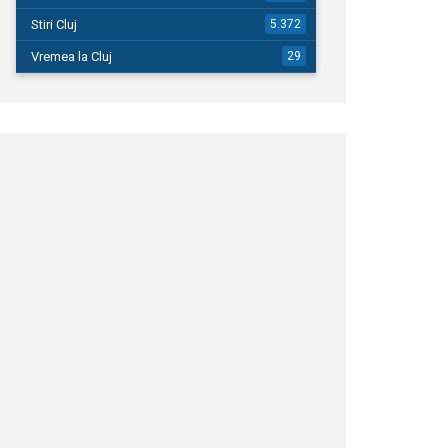
Stiri Cluj
5.372
Vremea la Cluj
29