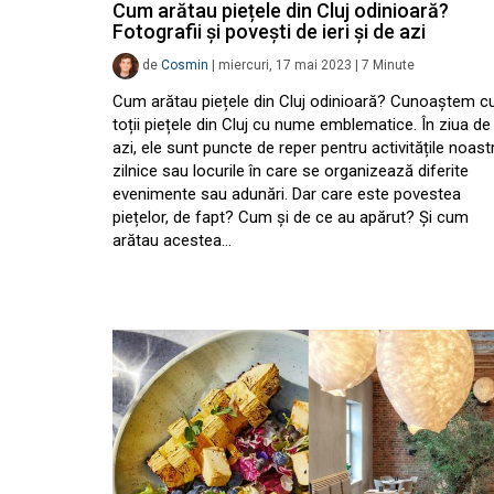
Cum arătau piețele din Cluj odinioară?
Fotografii și povești de ieri și de azi
de
Cosmin
|
miercuri, 17 mai 2023
|
7
Minute
Cum arătau piețele din Cluj odinioară? Cunoaștem c
toții piețele din Cluj cu nume emblematice. În ziua de
azi, ele sunt puncte de reper pentru activitățile noast
zilnice sau locurile în care se organizează diferite
evenimente sau adunări. Dar care este povestea
piețelor, de fapt? Cum și de ce au apărut? Și cum
arătau acestea…