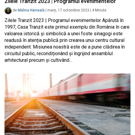
Zilele Tranzit 2023 | Programul evenimentelor
de
Mălina Hăineală
|
marți, 17 octombrie 2023
|
4
Minute
Zilele Tranzit 2023 | Programul evenimentelor Apărută în
1997, Casa Tranzit este primul exemplu din România în care
valoarea istorică și simbolică a unei foste sinagogi este
readusă în atenția publică prin crearea unui centru cultural
independent. Misiunea noastră este de a pune clădirea în
circuitul public, recondiționând și îngrijind ansamblul
arhitectural precum și cultivând…