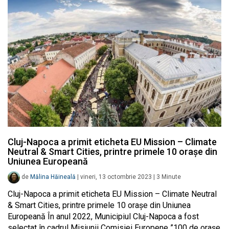
Cluj-Napoca a primit eticheta EU Mission – Climate
Neutral & Smart Cities, printre primele 10 orașe din
Uniunea Europeană
de
Mălina Hăineală
|
vineri, 13 octombrie 2023
|
3
Minute
Cluj-Napoca a primit eticheta EU Mission – Climate Neutral
& Smart Cities, printre primele 10 orașe din Uniunea
Europeană În anul 2022, Municipiul Cluj-Napoca a fost
selectat în cadrul Misiunii Comisiei Europene ”100 de orașe