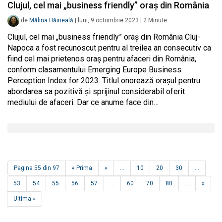
Clujul, cel mai „business friendly” oraș din România
de
Mălina Hăineală
|
luni, 9 octombrie 2023
|
2
Minute
Clujul, cel mai „business friendly” oraș din România Cluj-
Napoca a fost recunoscut pentru al treilea an consecutiv ca
fiind cel mai prietenos oraș pentru afaceri din România,
conform clasamentului Emerging Europe Business
Perception Index for 2023. Titlul onorează orașul pentru
abordarea sa pozitivă și sprijinul considerabil oferit
mediului de afaceri. Dar ce anume face din…
Pagina 55 din 97
« Prima
«
...
10
20
30
...
53
54
55
56
57
...
60
70
80
...
»
Ultima »