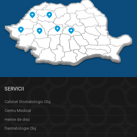
SERVICII
Cabinet Stomatologic Cluj
Centru Medical
Hernie de disc
Dermatologie Cluj