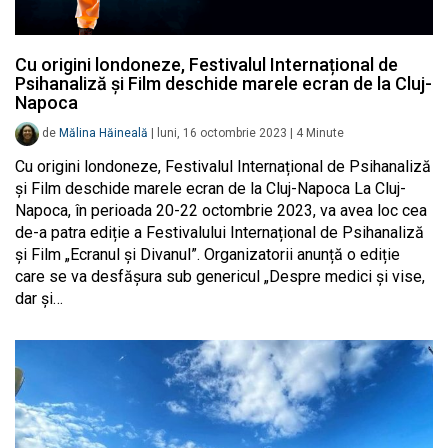
Cu origini londoneze, Festivalul Internațional de
Psihanaliză și Film deschide marele ecran de la Cluj-
Napoca
de
Mălina Hăineală
|
luni, 16 octombrie 2023
|
4
Minute
Cu origini londoneze, Festivalul Internațional de Psihanaliză
și Film deschide marele ecran de la Cluj-Napoca La Cluj-
Napoca, în perioada 20-22 octombrie 2023, va avea loc cea
de-a patra ediție a Festivalului Internațional de Psihanaliză
și Film „Ecranul și Divanul”. Organizatorii anunță o ediție
care se va desfășura sub genericul „Despre medici și vise,
dar și…