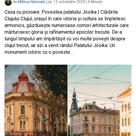
de
Mălina Hăineală
|
joi, 12 octombrie 2023
|
3
Minute
Casa cu picioare: Povestea palatului Jósika | Clădirile
Clujului Clujul, orașul în care istoria și cultura se împletesc
armonios, găzduiește numeroase comori arhitecturale care
mărturisesc gloria și rafinamentul epocilor trecute. De-a
lungul timpului am împărtășit cu voi multe povești despre
clujul trecut, iar azi a venit rândul Palatului Jósika. Un
monument istoric cu o poveste…