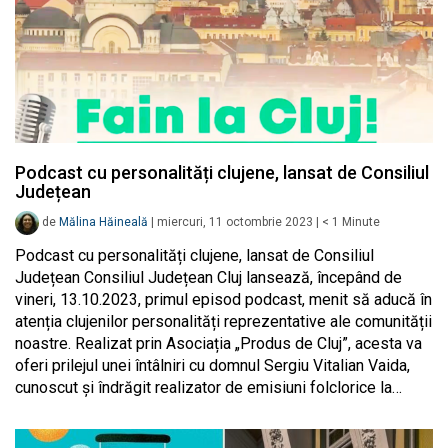
Podcast cu personalități clujene, lansat de Consiliul
Județean
de
Mălina Hăineală
|
miercuri, 11 octombrie 2023
|
< 1
Minute
Podcast cu personalități clujene, lansat de Consiliul
Județean Consiliul Județean Cluj lansează, începând de
vineri, 13.10.2023, primul episod podcast, menit să aducă în
atenția clujenilor personalități reprezentative ale comunității
noastre. Realizat prin Asociația „Produs de Cluj”, acesta va
oferi prilejul unei întâlniri cu domnul Sergiu Vitalian Vaida,
cunoscut și îndrăgit realizator de emisiuni folclorice la…