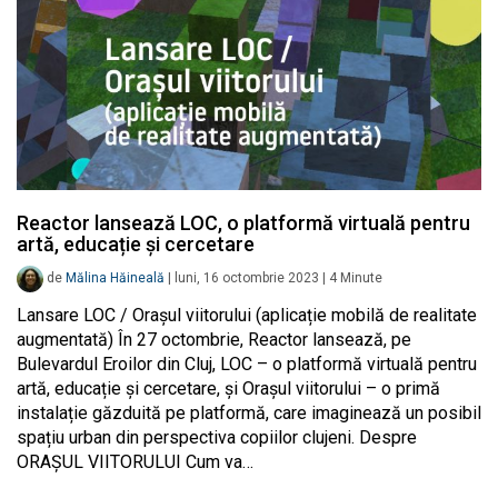
Reactor lansează LOC, o platformă virtuală pentru
artă, educație și cercetare
de
Mălina Hăineală
|
luni, 16 octombrie 2023
|
4
Minute
Lansare LOC / Orașul viitorului (aplicație mobilă de realitate
augmentată) În 27 octombrie, Reactor lansează, pe
Bulevardul Eroilor din Cluj, LOC – o platformă virtuală pentru
artă, educație și cercetare, și Orașul viitorului – o primă
instalație găzduită pe platformă, care imaginează un posibil
spațiu urban din perspectiva copiilor clujeni. Despre
ORAȘUL VIITORULUI Cum va…