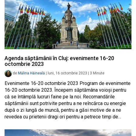
Agenda săptămânii în Cluj: evenimente 16-20
octombrie 2023
de
Mălina Hăineală
|
luni, 16 octombrie 2023
|
3
Minute
Evenimente 16-20 octombrie 2023 Program de evenimente
16-20 octombrie 2023. Începem săptămâna voioși pentru
că se întâmplă lucruri faine pe la noi. Recomandările
săptămânii sunt potrivite pentru a ne reîncărca cu energie
după o zi lungă de muncă, pentru a găsi motive de a ne
revedea cu prietenii dragi ori pentru a petrece timp de…