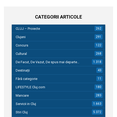
CATEGORII ARTICOLE
CLUJ – Proiecte
262
Clujeni
291
Concurs
122
Cultural
268
De Facut, De Vazut, De spus mai departe…
1.318
Destinații
43
Fără categorie
11
LIFESTYLE Cluj.com
180
Mancare
283
Servicii in Cluj
1.663
Stiri Cluj
5.372