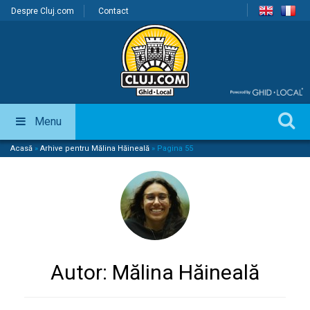
Despre Cluj.com
Contact
Menu
Acasă
»
Arhive pentru Mălina Hăineală
»
Pagina 55
Autor:
Mălina Hăineală