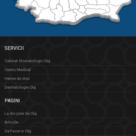
SERVICII
Cabinet Stomatologic Cluj
Centru Medical
Hernie de disc
Dermatologie Cluj
PAGINI
La doi pasi de Cluj
Articole
De Facut in Cluj