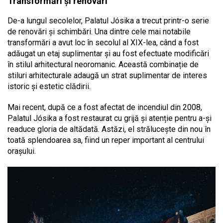
Transformări și renovări
De-a lungul secolelor, Palatul Jósika a trecut printr-o serie
de renovări și schimbări. Una dintre cele mai notabile
transformări a avut loc în secolul al XIX-lea, când a fost
adăugat un etaj suplimentar și au fost efectuate modificări
în stilul arhitectural neoromanic. Această combinație de
stiluri arhitecturale adaugă un strat suplimentar de interes
istoric și estetic clădirii.
Mai recent, după ce a fost afectat de incendiul din 2008,
Palatul Jósika a fost restaurat cu grijă și atenție pentru a-și
readuce gloria de altădată. Astăzi, el strălucește din nou în
toată splendoarea sa, fiind un reper important al centrului
orașului.