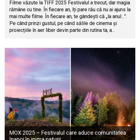
Filme văzute la TIFF 2025 Festivalul a trecut, dar magia
rămâne cu tine. În fiecare an, îți pare rău că nu ai ajuns la
mai multe filme. În fiecare an, te gândești că „la anul…”.
Pe când prinzi gustul, pe când sălile de cinema și
proiecțiile în aer liber devin parte din rutina ta, a…
MOX 2025 – Festivalul care aduce comunitatea
înapoi în inima naturii