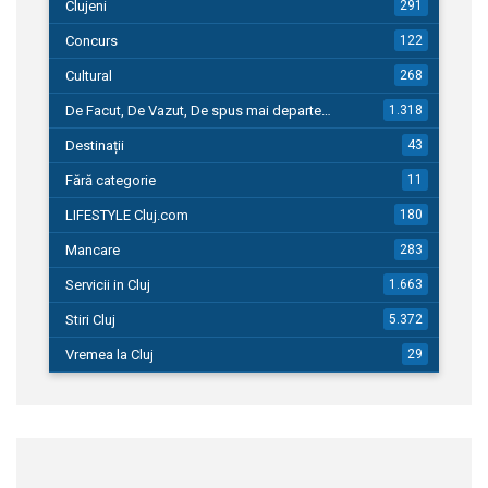
Clujeni
291
Concurs
122
Cultural
268
De Facut, De Vazut, De spus mai departe…
1.318
Destinații
43
Fără categorie
11
LIFESTYLE Cluj.com
180
Mancare
283
Servicii in Cluj
1.663
Stiri Cluj
5.372
Vremea la Cluj
29