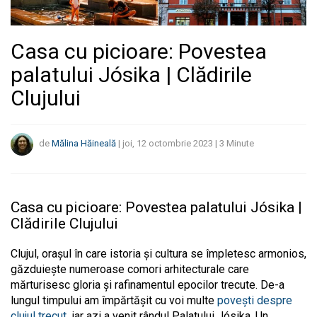
Casa cu picioare: Povestea
palatului Jósika | Clădirile
Clujului
de
Mălina Hăineală
|
joi, 12 octombrie 2023
|
3
Minute
Casa cu picioare: Povestea palatului Jósika |
Clădirile Clujului
Clujul, orașul în care istoria și cultura se împletesc armonios,
găzduiește numeroase comori arhitecturale care
mărturisesc gloria și rafinamentul epocilor trecute. De-a
lungul timpului am împărtășit cu voi multe
povești despre
clujul trecut
, iar azi a venit rândul Palatului Jósika. Un