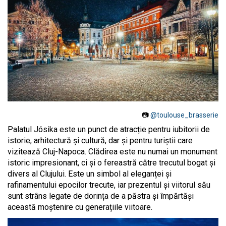
📷
@toulouse_brasserie
Palatul Jósika este un punct de atracție pentru iubitorii de
istorie, arhitectură și cultură, dar și pentru turiștii care
vizitează Cluj-Napoca. Clădirea este nu numai un monument
istoric impresionant, ci și o fereastră către trecutul bogat și
divers al Clujului. Este un simbol al eleganței și
rafinamentului epocilor trecute, iar prezentul și viitorul său
sunt strâns legate de dorința de a păstra și împărtăși
această moștenire cu generațiile viitoare.