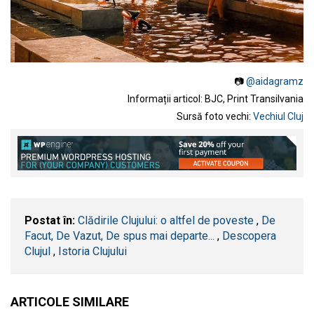
📷
@aidagramz
Informații articol: BJC, Print Transilvania
Sursă foto vechi:
Vechiul Cluj
Postat în:
Clădirile Clujului: o altfel de poveste
,
De
Facut, De Vazut, De spus mai departe...
,
Descopera
Clujul
,
Istoria Clujului
ARTICOLE SIMILARE