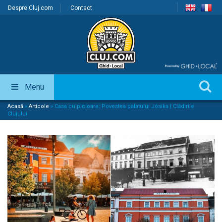
Despre Cluj.com
Contact
Menu
Acasă
»
Articole
»
Casa cu picioare: Povestea palatului Jósika | Clădirile
Clujului