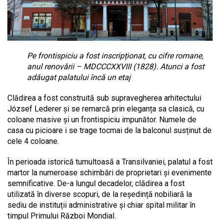
P
e frontispiciu a fost inscripționat, cu cifre romane,
anul renovării – MDCCCXXVIII (1828). Atunci a fost
adăugat palatului încă un etaj
Clădirea a fost construită sub supravegherea arhitectului
József Lederer și se remarcă prin eleganța sa clasică, cu
coloane masive și un frontispiciu impunător. Numele de
casa cu picioare i se trage tocmai de la balconul susținut de
cele 4 coloane.
În perioada istorică tumultoasă a Transilvaniei, palatul a fost
martor la numeroase schimbări de proprietari și evenimente
semnificative. De-a lungul decadelor, clădirea a fost
utilizată în diverse scopuri, de la reședință nobiliară la
sediu de instituții administrative și chiar spital militar în
timpul Primului Război Mondial.