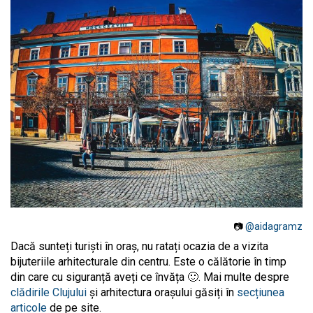
📷
@aidagramz
Dacă sunteți turiști în oraș, nu ratați ocazia de a vizita
bijuteriile arhitecturale din centru. Este o călătorie în timp
din care cu siguranță aveți ce învăța 🙂. Mai multe despre
clădirile Clujului
și arhitectura orașului găsiți în
secțiunea
articole
de pe site.