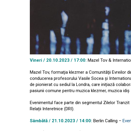
Vineri / 20.10.2023 / 17:00:
Mazel Tov & Internati
Mazel Tov, formaţia klezmer a Comunităţii Evreilor din C
conducerea profesorului Vasile Socea și Internationa
de pionierat cu sediul la Londra, care inițiază colabo
pasiunii comune pentru muzica klezmer, muzica idiș ș
Evenimentul face parte din segmentul Zilelor Tranzit
Relații Interetnice (DRI).
Sâmbătă / 21.10.2023 / 14:00:
Berlin Calling –
Eve