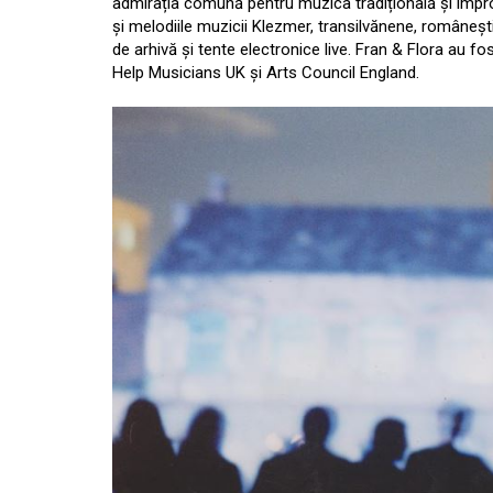
admirația comună pentru muzica tradițională și improv
și melodiile muzicii Klezmer, transilvănene, românești
de arhivă și tente electronice live. Fran & Flora au
Help Musicians UK și Arts Council England.