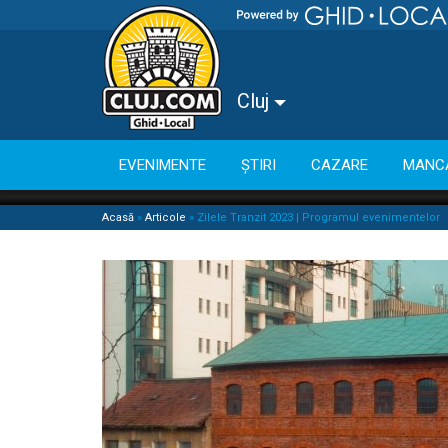
Cluj
EVENIMENTE
ȘTIRI
CAZARE
MANC
Acasă
»
Articole
»
Zilele Tranzit 2023 | Programul evenimentelor