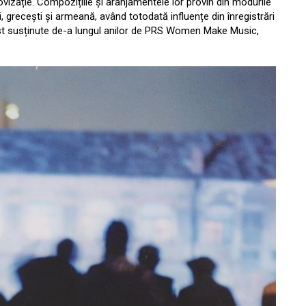
izație. Compozițiile și aranjamentele lor provin din modurile
, grecești și armeană, având totodată influențe din înregistrări
 fost susținute de-a lungul anilor de PRS Women Make Music,