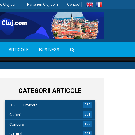
e Cluj.com
Parteneri Cluj.com
Contact
ARTICOLE
BUSINESS
CATEGORII ARTICOLE
CLUJ – Proiecte
262
Clujeni
291
Concurs
122
Cultural
268