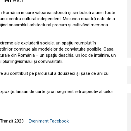
imentelor
n România în care valoarea istorică și simbolică a unei foste
 unui centru cultural independent. Misiunea noastră este de a
ngrijind ansamblul arhitectural precum și cultivând memoria
reme ale excluderii sociale, un spațiu reumplut în
tărilor continue ale modelelor de conviețuire posibile. Casa
turale din România – un spațiu deschis, un loc de întâlnire, un
urilingvismului și convivialității.
re au contribuit pe parcursul a douăzeci și șase de ani cu
oziții, lansări de carte și un segment retrospectiv al celor
 Tranzit 2023 –
Eveniment Facebook