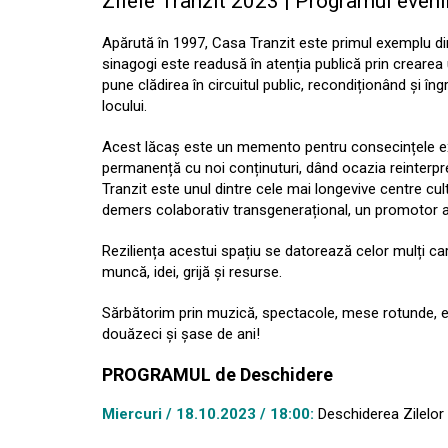
Zilele Tranzit 2023 | Programul even
Apărută în 1997, Casa Tranzit este primul exemplu di
sinagogi este readusă în atenția publică prin crearea
pune clădirea în circuitul public, recondiționând și î
locului.
Acest lăcaș este un memento pentru consecințele ext
permanență cu noi conținuturi, dând ocazia reinterpre
Tranzit este unul dintre cele mai longevive centre cul
demers colaborativ transgenerațional, un promotor al pl
Reziliența acestui spațiu se datorează celor mulți ca
muncă, idei, grijă și resurse.
Sărbătorim prin muzică, spectacole, mese rotunde, exp
douăzeci și șase de ani!
PROGRAMUL de Deschidere
Miercuri / 18.10.2023 / 18:00:
Deschiderea Zilelor