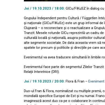
Joi / 19.10.2023 / 18:00:
GICu/FIKuSZ în dialog cu i
Grupului Independent pentru Cultură / Független Intéz
și naționale (GICu/FIKuSz) este un grup informal de în
Clujeană – o reconectare și o reactualizare a Grupul
Tranzit. Mesele rotunde GICu reprezintă un cadru de
culturală locală și națională, asupra politicilor cultu
alte segmente societale. De data aceasta vrem să ne 
spatele lor precum și politicile și direcțiile pe care a
Evenimentul va avea traducere simultană în limbile r
Evenimentul face parte din segmentul Zilelor Tranzit
Relații Interetnice (DRI).
Joi / 19.10.2023 / 20:00:
Flora & Fran –
Eveniment
Duo-ul Fran & Flora, nominalizat cu multiple premii,
mondială specifice Europei de Est și nu numai. Franc
imaginează acest duo ca pe o colaborare în continuă 