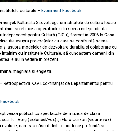
nstitutele culturale –
Eveniment Facebook
mények Kulturális Szövetsége și institutele de cultură locale
tâlnire și reflexie a operatorilor din scena independentă
ui Independent pentru Cultură (GICu), format în 2006 la Casa
 discuție asupra provocărilor cu care se confruntă scena
rale și asupra modelelor de dezvoltare durabilă și colaborare cu
întâlnim cu Institutele Culturale, să cunoaștem oamenii din
cestea le au în vedere în prezent.
omână, maghiară și engleză.
 – Retrospectivă XXVI, co-finanțat de Departamentul pentru
 Facebook
 captivează publicul cu spectacole de muzică de clasă
esca Ter-Berg (violoncel/vox) și Flora Curzon (vioară/vox)
evoluție, care s-a născut dintr-o prietenie profundă și