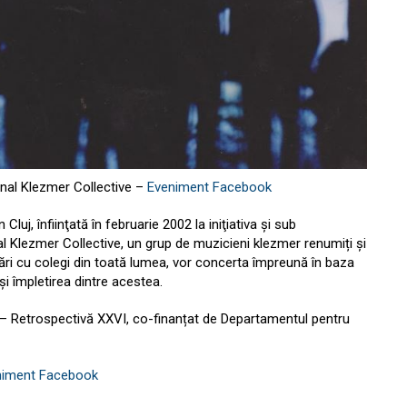
onal Klezmer Collective –
Eveniment Facebook
luj, înfiinţată în februarie 2002 la iniţiativa şi sub
l Klezmer Collective, un grup de muzicieni klezmer renumiți și
rări cu colegi din toată lumea, vor concerta împreună în baza
i împletirea dintre acestea.
 – Retrospectivă XXVI, co-finanțat de Departamentul pentru
niment Facebook