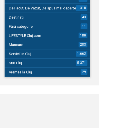
De Facut, De Vazut, De spus mai departe…
1.318
Destinații
43
Fără categorie
11
LIFESTYLE Cluj.com
180
Mancare
283
Servicii in Cluj
1.662
Stiri Cluj
5.371
Vremea la Cluj
29