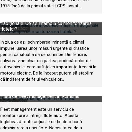
1978, încă de la primul satelit GPS lansat...
Vehiculele electrice înlocuiesc mașinile
tradiționale. Ce se întâmplă cu monitorizarea
flotelor?
9 FEBRUARIE 2020
În ziua de azi, schimbarea iminentă a climei
impune luarea unor măsuri urgente și drastice
pentru ca situația să se schimbe. Din fericire,
salvarea vine chiar din partea producătorilor de
autovehicule, care au înțeles importanța trecerii la
motorul electric. De la început putem să stabilim
că indiferent de felul vehiculelor...
Piața de fleet management în România
4 IANUARIE 2020
Fleet management este un serviciu de
monitorizare a întregii flote auto. Acesta
înglobează toate acțiunile ce țin de o bună
administrare a unei flote. Necesitatea de a