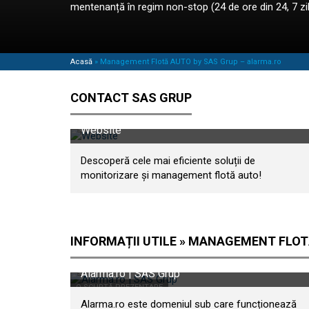
mentenanță în regim non-stop (24 de ore din 24, 7 zil
Acasă
»
Management Flotă AUTO by SAS Grup – alarma.ro
CONTACT SAS GRUP
Website
Descoperă cele mai eficiente soluții de
monitorizare și management flotă auto!
INFORMAȚII UTILE » MANAGEMENT FLO
Alarma.ro | SAS Grup
O SCURTĂ PREZENTARE
Alarma.ro este domeniul sub care funcționează