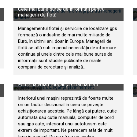
Cele mai bune surse de informații pentru
managerii de flotă
19 MARTIE 2020
1
Managementul flotei și serviciile de localizare gps
formează o industrie de mai multe miliarde de
Euro, în ultimii ani, doar în Europa. Managerii de
flotă se află sub imperiul necesității de informare
continua și unele dintre cele mai bune surse de
informații sunt studiile publicate de marile
companii de cercetare și analiză...
Femei la volan. Eleganță și rafinament
8 MARTIE 2020
2
Interiorul unei mașini reprezintă de foarte multe
ori un factor decizional în ceea ce privește
achiziționarea acesteia. Pe lângă cai putere, cutie
automata sau cutie manuală, computer de bord
sau gps auto, interiorul unui autoturism este
extrem de important. Ne petrecem atât de mult
timp în mașină. De ce să nu ne simțim...