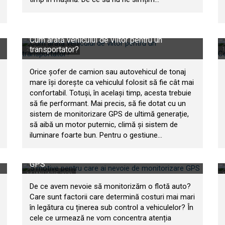
Cum arată vehiculul de viitor pentru un
transportator?
20 FEBRUARIE 2020
1
Orice șofer de camion sau autovehicul de tonaj
mare își dorește ca vehiculul folosit să fie cât mai
confortabil. Totuși, în același timp, acesta trebuie
să fie performant. Mai precis, să fie dotat cu un
sistem de monitorizare GPS de ultimă generație,
să aibă un motor puternic, climă și sistem de
iluminare foarte bun. Pentru o gestiune...
5 motive pentru care ai nevoie de monitorizare
GPS
14 IANUARIE 2020
1
De ce avem nevoie să monitorizăm o flotă auto?
Care sunt factorii care determină costuri mai mari
în legătura cu ținerea sub control a vehiculelor? În
cele ce urmează ne vom concentra atenția