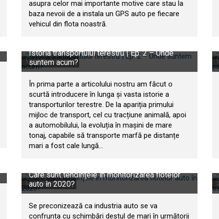
asupra celor mai importante motive care stau la
baza nevoii de a instala un GPS auto pe fiecare
vehicul din flota noastră.
Istoria transportului terestru | Ep. 2 – Unde
suntem acum?
13 DECEMBRIE 2019
1
În prima parte a articolului nostru am făcut o
scurtă introducere în lunga și vasta istorie a
transporturilor terestre. De la apariția primului
mijloc de transport, cel cu tracțiune animală, apoi
a automobilului, la evoluția în mașini de mare
tonaj, capabile să transporte marfă pe distanțe
mari a fost cale lungă...
Care sunt tendințele în monitorizarea flotelor
auto în 2020?
6 DECEMBRIE 2019
2
Se preconizează ca industria auto se va
confrunta cu schimbări destul de mari în următorii