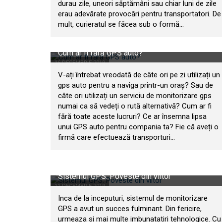
durau zile, uneori săptămâni sau chiar luni de zile
erau adevărate provocări pentru transportatori. De
mult, curieratul se făcea sub o formă...
Cum ar fi fără GPS auto?
16 DECEMBRIE 2019
V-ați întrebat vreodată de câte ori pe zi utilizați un
gps auto pentru a naviga printr-un oraș? Sau de
câte ori utilizați un serviciu de monitorizare gps
numai ca să vedeți o rută alternativă? Cum ar fi
fără toate aceste lucruri? Ce ar însemna lipsa
unui GPS auto pentru compania ta? Fie că aveți o
firmă care efectuează transporturi...
Sistemul GPS. Poveste din viitor
11 DECEMBRIE 2019
Inca de la inceputuri, sistemul de monitorizare
GPS a avut un succes fulminant. Din fericire,
urmeaza si mai multe imbunatatiri tehnologice. Cu