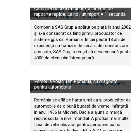
Ca să iei decizii eficiente, ai nevoie de
rapoarte rapide. La noi, un raport = 1 secundă
20 MARTIE 2020
Compania SAS Grup a apărut pe piață în anul 2002
și s-a consacrat ca fiind primul producător de
sisteme gps din România. În cei peste 18 ani de
experiență ca furnizor de servicii de monitorizare
gps auto, SAS Grup a reușit să deservească peste
4000 de clienți din întreaga țară.
Femei la volan. Din România, cu dragoste
pentru automobile
10 MARTIE 2020
România se află pe harta lumii ca și producător de
automobile de o bună bucată de vreme. Înființată
în anul 1966 la Mioveni, Dacia a ajuns o marcă
recunoscută la nivel mondial. A produs mai multe
tipuri de vehicule, atât pentru persoane cât și
vehicule utilitare, berline, dube, SUV-uri și chiar