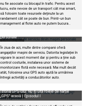
nu fie asociate cu blocajul în trafic. Pentru acest
lucru, este nevoie de un transport cât mai smart,
să folosim toate resursele deținute la un
randament cât se poate de bun. Printr-un bun
management al flotei auto ne putem bucura...
Când mașinile de serviciu devin mașini
personale
1 NOIEMBRIE 2019
În ziua de azi, multe dintre companii oferă
angajaților mașini de serviciu. Datorita legislației în
vigoare în acest moment dar și pentru a ține sub
control costurile, instalarea unor sisteme de
monitorizare flotă este necesară. Mai mult decât
atât, folosirea unui GPS auto ajută la urmărirea
întregii activități a conducătorilor auto.
Istoria GPS-ului: Nu îți uita rolele de hârtie
„GPS” acasă | Episodul I
25 OCTOMBRIE 2019