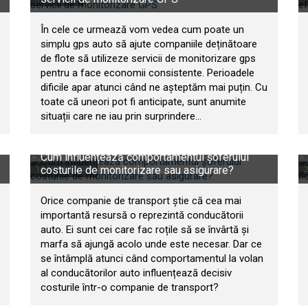
În cele ce urmează vom vedea cum poate un
simplu gps auto să ajute companiile deținătoare
de flote să utilizeze servicii de monitorizare gps
pentru a face economii consistente. Perioadele
dificile apar atunci când ne așteptăm mai puțin. Cu
toate că uneori pot fi anticipate, sunt anumite
situații care ne iau prin surprindere...
Cum influențează comportamentul șoferului
costurile de monitorizare sau asigurare?
14 APRILIE 2020
2
Orice companie de transport știe că cea mai
importantă resursă o reprezintă conducătorii
auto. Ei sunt cei care fac roțile să se învârtă și
marfa să ajungă acolo unde este necesar. Dar ce
se întâmplă atunci când comportamentul la volan
al conducătorilor auto influențează decisiv
costurile într-o companie de transport?