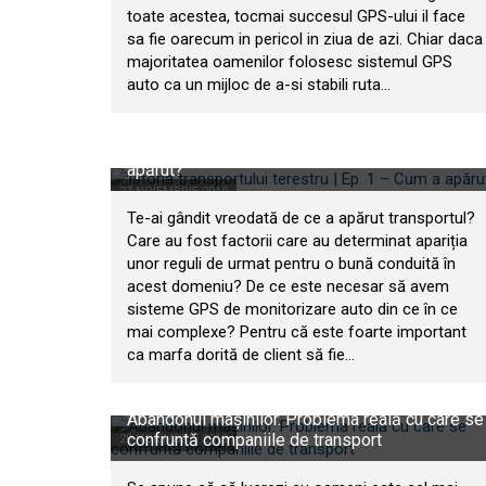
toate acestea, tocmai succesul GPS-ului il face
sa fie oarecum in pericol in ziua de azi. Chiar daca
majoritatea oamenilor folosesc sistemul GPS
auto ca un mijloc de a-si stabili ruta...
Istoria transportului terestru | Ep. 1 – Cum a
apărut?
27 NOIEMBRIE 2019
Te-ai gândit vreodată de ce a apărut transportul?
Care au fost factorii care au determinat apariția
unor reguli de urmat pentru o bună conduită în
acest domeniu? De ce este necesar să avem
sisteme GPS de monitorizare auto din ce în ce
mai complexe? Pentru că este foarte important
ca marfa dorită de client să fie...
Abandonul mașinilor. Problema reală cu care se
confruntă companiile de transport
20 NOIEMBRIE 2019