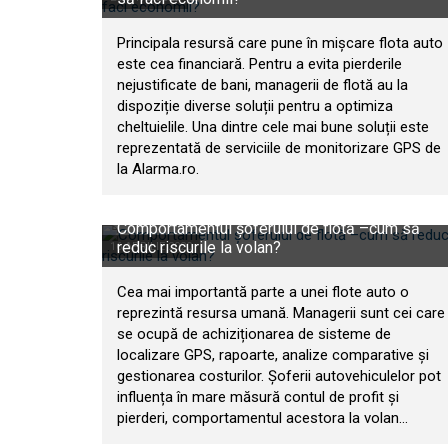
Principala resursă care pune în mișcare flota auto
este cea financiară. Pentru a evita pierderile
nejustificate de bani, managerii de flotă au la
dispoziție diverse soluții pentru a optimiza
cheltuielile. Una dintre cele mai bune soluții este
reprezentată de serviciile de monitorizare GPS de
la Alarma.ro.
Comportamentul șoferului de flotă –cum să
reduc riscurile la volan?
16 APRILIE 2020
Cea mai importantă parte a unei flote auto o
reprezintă resursa umană. Managerii sunt cei care
se ocupă de achiziționarea de sisteme de
localizare GPS, rapoarte, analize comparative și
gestionarea costurilor. Șoferii autovehiculelor pot
influența în mare măsură contul de profit și
pierderi, comportamentul acestora la volan...