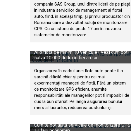
compania SAS Group, unul dintre liderii de pe piață
în industria serviciilor de management al flotei
auto, fiind, în același timp, și primul producător din
România care a dezvoltat soluții de monitorizare
GPS. Cu un istoric de peste 17 ani în inovarea
sistemelor de monitorizare...
Ai o flotă de minim 10 vehicule? Vezi cum poți
salva 10.000 de lei în fiecare an
28 IULIE 2020
Organizarea în cadrul unei flote auto poate fi o
sarcină dificilă chiar și pentru cei mai
experimentați manageri de flotă. Fără un sistem
de monitorizare GPS eficient, anumite
responsabilități ale managerilor pot fi imposibil de
dus la bun sfârșit. Pe lângă asigurarea bunului
mers al lucrurilor, reducerea costurilor și...
Cum te pot ajuta serviciile de monitorizare GPS
să faci economii?
25 IUNIE 2020