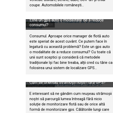
coupe. Automobilele românești...
Este un gps auto o modalitate de a reduce
consumul?
21 FEBRUARIE 2020
Consumul. Aproape orice manager de flotă auto
este speriat de acest cuvânt. Ce putem face în
legatură cu această problemă? Este un gps auto
o modalitate de a reduce consumul? Cu toate că
unii sunt sceptici și consideră că metodele
tradiționale își fac bine treaba, alții cred cu tărie ca
folosirea unui sistem de localizare GPS...
Cum se orientau strămoșii noștri fără GPS?
19 FEBRUARIE 2020
E interesant să ne gândim cum reușeau strămoșii
noștri să parcurgă lumea întreagă fără nicio
soluție de monitorizare flotă sau de orice altă
formă de monitorizare gps. Călătoriile lungi care