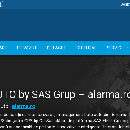
Despr
ARE
DE VAZUT
DE FACUT
CULTURAL
SERVICII
TO by SAS Grup – alarma.r
auto |
alarma.ro
tori de soluții de monitorizare și management flotă auto din România.
din țară » GPS tip CellSat, alături de platforma SAS Fleet. Cu noi pos
ă și accesibilă de pe toate dispozitivele inteligente (telefon, tabletă