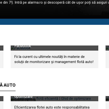
e din 7!). Intră pe alarma.ro și descoperă cât de ușor poți să asiguri
Facebook
Fii la curent cu ultimele noutăți în materie de
soluții de monitorizare și management flotă auto!
TĂ AUTO
9 pași spre o flotă eficientă | Ghid de
optimizare
26 AUGUST 2020
Eficientizarea flotei auto este responsabilitatea