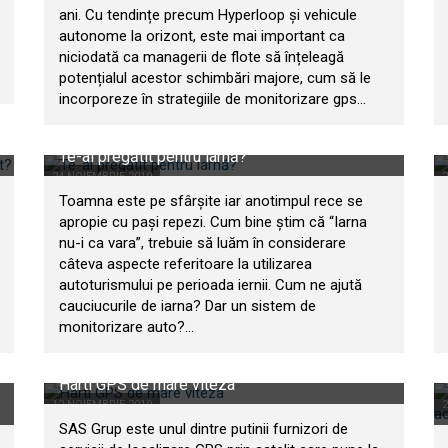
ani. Cu tendințe precum Hyperloop și vehicule
autonome la orizont, este mai important ca
niciodată ca managerii de flote să înțeleagă
potențialul acestor schimbări majore, cum să le
incorporeze în strategiile de monitorizare gps...
Te-ai pregătit pentru iarnă?
24 NOIEMBRIE 2019
2
Toamna este pe sfârșite iar anotimpul rece se
apropie cu pași repezi. Cum bine știm că “Iarna
nu-i ca vara”, trebuie să luăm în considerare
câteva aspecte referitoare la utilizarea
autoturismului pe perioada iernii. Cum ne ajută
cauciucurile de iarna? Dar un sistem de
monitorizare auto?...
Harti GPS de mare viteza
12 NOIEMBRIE 2019
SAS Grup este unul dintre putinii furnizori de