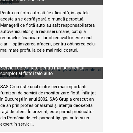
Pentru ca flota auto să fie eficientă, în spatele
acesteia se desfășoară o muncă perpetuă.
Managerii de flotă auto au atât responsabilitatea
autovehiculelor și a resursei umane, cât și a
resurselor financiare. Iar obiectivul lor este unul
clar – optimizarea afacerii, pentru obținerea celui
mai mare profit, la cele mai mici costuri.
Servicii de calitate pentru managementul
complet al flotei tale auto
0 MARTIE 2020
SAS Grup este unul dintre cei mai importanți
furnizori de servicii de monitorizare flotă. Înființat
în București în anul 2002, SAS Grup a crescut an
de an prin profesionalismul și atenția deosebită
față de client. În prezent, este primul producător
din România de echipament tip gps auto și un
expert în servicii...