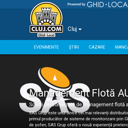
Cluj
EVENIMENTE
ȘTIRI
CAZARE
MANC
Management Flotă AU
Soluții personalizate de management flotă 
SAS Grup este unul dintre cei mai relevanți distribui
primul producător de sisteme de monitorizare prin GPS 
de șoferi, SAS Grup oferă o nouă experiență prietenoas