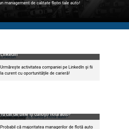
 un management de calitate flotei tale auto!
LinkedIn
Urmărește activitatea companiei pe LinkedIn și fii
la curent cu oportunitățile de carieră!
Tu cât de bine îți cunoști flota auto?
26 AUGUST 2020
Probabil că majoritatea managerilor de flotă auto