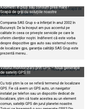
Kilometri în plus sau consum prea mare?
Scapă de griji cu soluțiile noastre
8 MARTIE 2020
Compania SAS Grup s-a înființat în anul 2002 în
București. De la început am pus accentul pe
calitate în ceea ce privește serviciile pe care le
oferim clienților noștri. Indiferent că este vorba
despre dispozitive gps auto sau sistemul nostru
de localizare gps, garanția calității SAS Grup este
prezentă mereu...
Viitorul monitorizării prin GPS – noua generație
de sateliți GPS III
8 FEBRUARIE 2020
Cu toții știm la ce se referă termenul de localizare
GPS. Fie că avem un GPS auto, un navigator
instalat pe telefon sau un dispozitiv dedicat de
localizare, știm că toate acestea au un element
comun, sateliții GPS din jurul planetei noastre.
Totuși ce înseamnă o nou generație GPS? Din