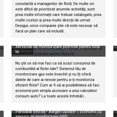
constantă a managerilor de flotă. De multe ori
este dificil de prioritizat anumite activități, sunt
prea multe informații care trebuie catalogate, prea
multe costuri și prea multe direcții de urmat.
Desigur, orice companie știe că este necesar să
facă un plan care să includă...
Află cât poți să economisești folosind
serviciile de monitorizare potrivite pentru flota
ta
28 IULIE 2020
2
Nu știi ce să mai faci ca să scazi consumul de
combustibil al flotei tale? Sistemul tău de
monitorizare gps este învechit și nu îți oferă
datele de care ai nevoie pentru a-ți monitoriza
eficient flota? Cum ar fi să ai posibilitatea să faci
economii prin simpla accesare a unui calculator
consum auto? La toate aceste întrebări...
Perioade dificile? Alegeri ușoare! | Economii cu
servicii de monitorizare GPS
18 MAI 2020
1