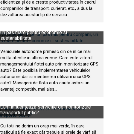
eficientiza și de a crește productivitatea în cadrul
companiilor de transport, curierat, etc., a dus la
dezvoltarea acestui tip de serviciu.
Masinile electrice. Un pas mic pentru companii,
un pas mare pentru economie si
sustenabilitate
1 DECEMBRIE 2019
Vehiculele autonome primesc din ce in ce mai
multa atentie in ultima vreme. Care este viitorul
managementului flotei auto prin monitorizare GPS
auto? Este posibila implementarea vehiculelor
autonome dar si mentinerea utilizarii unui GPS
auto? Managerii de flota auto cauta astazi un
avantaj competitiv, mai ales...
Cum influențează serviciile de monitorizare
transportul public?
8 NOIEMBRIE 2019
Cu toții ne dorim un oraș mai verde, în care
traficul să fie exact cât trebuie și orele de vârf să