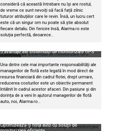
consideră că această întrebare nu își are rostul,
de vreme ce sunt nevoiți să facă față zilnic
tuturor atribuțiilor care le revin. Însă, un lucru cert
este că un singur om nu poate să știe absolut
fiecare detaliu. Din fericire însă, Alarma.ro este
soluția perfectă, deoarece...
5 avantaje ale sistemului de monitorizare GPS
5 IUNIE 2020
Una dintre cele mai importante responsabilități ale
managerilor de flotă este legată în mod direct de
resursa financiară din cadrul flotei, drept urmare,
reducerea costurilor este un obiectiv permanent
întâlnit în cadrul acestor afaceri. Din pasiune și din
dorința de a veni în ajutorul managerilor de flotă
auto, noi, Alarma.ro...
Optimizează-ți flota auto cu soluții de
monitorizare eficiente
8 MAI 2020