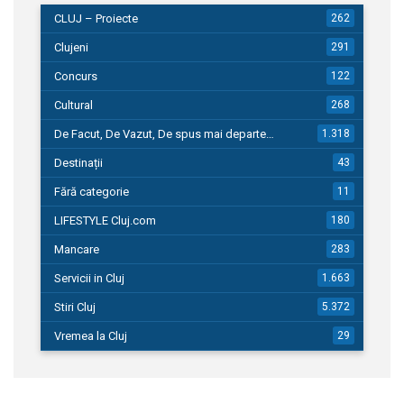
CLUJ – Proiecte
262
Clujeni
291
Concurs
122
Cultural
268
De Facut, De Vazut, De spus mai departe…
1.318
Destinații
43
Fără categorie
11
LIFESTYLE Cluj.com
180
Mancare
283
Servicii in Cluj
1.663
Stiri Cluj
5.372
Vremea la Cluj
29