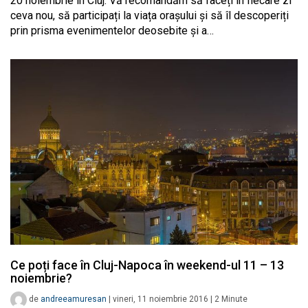
20 noiembrie în Cluj. Vă recomandăm să faceți în fiecare zi
ceva nou, să participați la viața orașului și să îl descoperiți
prin prisma evenimentelor deosebite și a…
Ce poți face în Cluj-Napoca în weekend-ul 11 – 13
noiembrie?
de
andreeamuresan
|
vineri, 11 noiembrie 2016
|
2
Minute