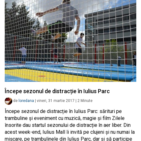
Începe sezonul de distracție în Iulius Parc
de
loredana
|
vineri, 31 martie 2017
|
2
Minute
Începe sezonul de distracție în Iulius Parc: sărituri pe
trambuline și eveniment cu muzică, magie și film Zilele
însorite dau startul sezonului de distracție în aer liber. Din
acest week-end, Iulius Mall îi invită pe clujeni și nu numai la
mișcare, pe trambulinele din Iulius Parc, dar și să participe