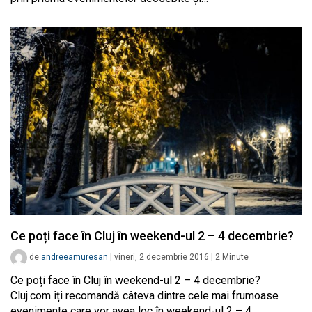
Ce poți face în Cluj în weekend-ul 2 – 4 decembrie?
de
andreeamuresan
|
vineri, 2 decembrie 2016
|
2
Minute
Ce poți face în Cluj în weekend-ul 2 – 4 decembrie?
Cluj.com îți recomandă câteva dintre cele mai frumoase
evenimente care vor avea loc în weekend-ul 2 – 4