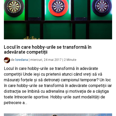
Locul în care hobby-urile se transformă în
adevărate competiții
de
loredana
|
miercuri, 24 mai 2017
|
2
Minute
Locul în care hobby-urile se transformă în adevărate
competiții Unde ieși cu prietenii atunci când vreți să vă
măsurați forțele și să detronați campionul temporar? Un loc
în care hobby-urile se transformă în adevărate competiții iar
distracția se îmbină cu adrenalina și motivația de a câștiga
toate întrecerile sportive. Hobby-urile sunt modalități de
petrecere a…