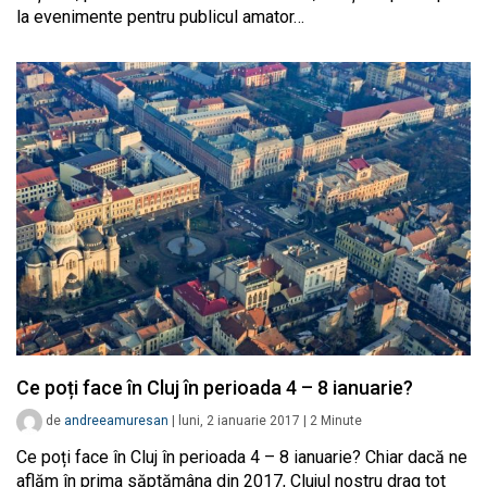
la evenimente pentru publicul amator…
Ce poți face în Cluj în perioada 4 – 8 ianuarie?
de
andreeamuresan
|
luni, 2 ianuarie 2017
|
2
Minute
Ce poți face în Cluj în perioada 4 – 8 ianuarie? Chiar dacă ne
aflăm în prima săptămâna din 2017, Clujul nostru drag tot