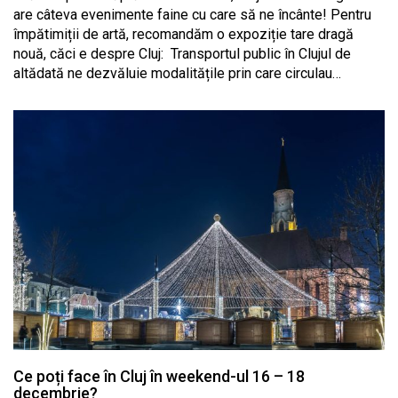
are câteva evenimente faine cu care să ne încânte! Pentru
împătimiții de artă, recomandăm o expoziție tare dragă
nouă, căci e despre Cluj: Transportul public în Clujul de
altădată ne dezvăluie modalitățile prin care circulau…
Ce poți face în Cluj în weekend-ul 16 – 18
decembrie?