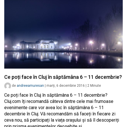
Ce poți face în Cluj în săptămâna 6 – 11 decembrie?
de
andreeamuresan
|
marți, 6 decembrie 2016
|
2
Minute
Ce poți face în Cluj în săptămâna 6 – 11 decembrie?
Cluj.com îți recomandă câteva dintre cele mai frumoase
evenimente care vor avea loc în săptămâna 6 – 11
decembrie în Cluj. Vă recomandăm să faceți în fiecare zi
ceva nou, să participați la viața orașului și să îl descoperiți
prin prisma evenimentelor deosebite și…