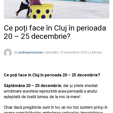
Ce poți face în Cluj în perioada
20 – 25 decembrie?
de
andreeamuresan
|
sâmbătă, 10 decembrie 2016
|
2
Minute
Ce poți face în Cluj în perioada 20 – 25 decembrie?
Săptămâna 20 – 25 decembrie
, dar și zilele imediat
următoare acesteia reprezintă acea perioadă a anului
așteptată de toată lumea, de la mic la mare!
Chiar dacă pregătirile sunt în toi, iar noi toți suntem prinși în
goana cumpărăturilor, ambalarea cadourilor, împodobirea