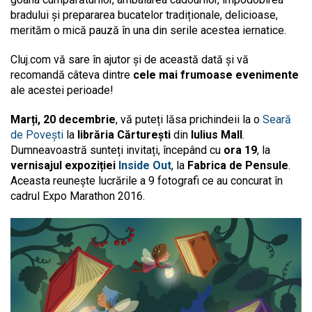
bradului și prepararea bucatelor tradiționale, delicioase,
merităm o mică pauză în una din serile acestea iernatice.
Cluj.com vă sare în ajutor și de această dată și vă
recomandă câteva dintre
cele mai frumoase evenimente
ale acestei perioade!
Marți, 20 decembrie
, vă puteți lăsa prichindeii la o
Seară
de Povești
la
librăria Cărturești
din
Iulius Mall
.
Dumneavoastră sunteți invitați, începând cu
ora 19
, la
vernisajul
expoziției
Inside Out
, la
Fabrica de Pensule
.
Aceasta reunește lucrările a 9 fotografi ce au concurat în
cadrul Expo Marathon 2016.