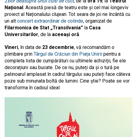
Zbor deasupra unui cuib de cuci
, de la
ora 19
, la
Teatrul
Național
. Această piesă de teatru este și cel mai longeviv
proiect al Naționalului clujean. Tot seara de joi ne încântă cu
un alt
concert extraordinar de colinde
, organizat de
Filarmonica de Stat „Transilvania”
la
Casa
Universitarilor
, de la
aceeași oră
.
Vineri
, în data de
23 decembrie
, vă recomandăm o
plimbare prin
Târgul de Crăciun din Piața Unirii
pentru a
completa lista de cumpărături cu ultimele achiziții, fie ele
decorațiuni sau bucate. De ce nu, puteți da și o tură pe
patinoarul amplasat în cadrul târgului sau puteți face câteva
poze sub minunata boltă de lumini. Cine știe? Poate se vor
transforma în cadoul ideal.