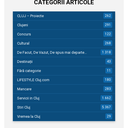
CATEGORII ARTICOLE
CLUJ – Proiecte
262
Clujeni
291
Concurs
122
Cultural
268
De Facut, De Vazut, De spus mai departe…
1.318
Destinații
43
Fără categorie
11
LIFESTYLE Cluj.com
180
Mancare
283
Servicii in Cluj
1.662
Stiri Cluj
5.367
Vremea la Cluj
29