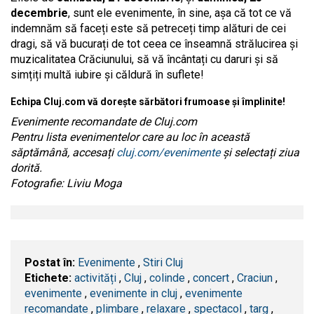
decembrie
, sunt ele evenimente, în sine, așa că tot ce vă
indemnăm să faceți este să petreceți timp alături de cei
dragi, să vă bucurați de tot ceea ce înseamnă strălucirea și
muzicalitatea Crăciunului, să vă încântați cu daruri și să
simțiți multă iubire și căldură în suflete!
Echipa Cluj.com vă dorește sărbători frumoase și împlinite!
Evenimente recomandate de Cluj.com
Pentru lista evenimentelor care au loc în această
săptămână, accesați
cluj.com/evenimente
și selectați ziua
dorită.
Fotografie: Liviu Moga
Postat în:
Evenimente
,
Stiri Cluj
Etichete:
activități
,
​Cluj
,
colinde
,
concert
,
Craciun
,
evenimente
,
evenimente in cluj
,
evenimente
recomandate
,
plimbare
,
relaxare
,
spectacol
,
targ
,