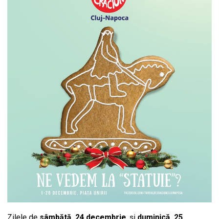
Zilele de
sâmbătă, 24 decembrie
, și
duminică, 25