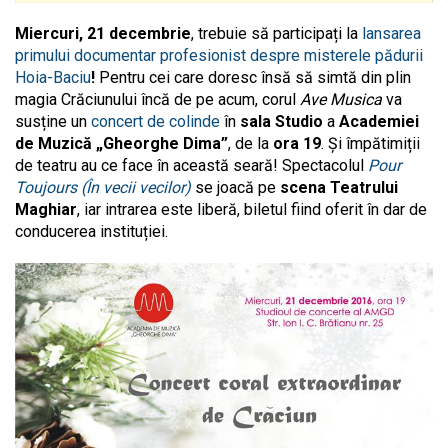
Miercuri, 21 decembrie
, trebuie să participați la
lansarea
primului documentar profesionist despre misterele pădurii
Hoia-Baciu
!
Pentru cei care doresc însă să simtă din plin
magia Crăciunului încă de pe acum, corul
Ave Musica
va
susține un
concert de colinde
în
sala Studio
a
Academiei
de Muzică „Gheorghe Dima”
, de la
ora 19
. Și împătimiții
de teatru au ce face în această seară! Spectacolul
Pour
Toujours (În vecii vecilor)
se joacă pe
scena Teatrului
Maghiar
, iar intrarea este liberă, biletul fiind oferit în dar de
conducerea instituției.