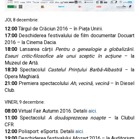
JOI, 8 decembrie:
12:00
Târgul de Crăciun 2016 – în Piața Unirii.
17:00
Deschiderea festivalului de film documentar Docuart
2016 – la Cinema Dacia.
18:00
Lansarea cărții
Pentru o genealogie a globalizării.
Eseuri critic-filosofice ale unui sceptic în acţiune
– la
Muzeul de Artă.
18:30
Spectacolul
Castelul Prințului Barbă-Albastră –
la
Opera Maghiară.
21:00
Premiera spectacolului
Ah, vecină, vecină
– în Diesel
Club.
VINERI, 9 decembrie:
08:00
Virtual Fair Autumn 2016. Detalii
aici
.
11:00
Spectacolul
A douăsprezecea noapte
– la Clubul
CFR.
12:00
Polisport: eSports. Detalii
aici
.
19:00
Deschiderea festivalului
Mozart
2016 – la Auditorium