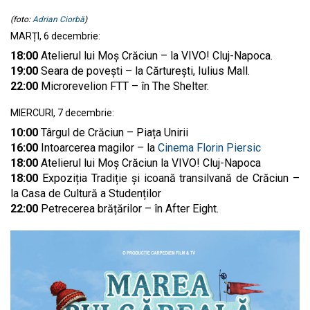
(foto:
Adrian Ciorbă
)
MARȚI, 6 decembrie:
18:00
Atelierul lui Moş Crăciun – la VIVO! Cluj-Napoca.
19:00
Seara de povești – la Cărturești, Iulius Mall.
22:00
Microrevelion FTT – în The Shelter.
MIERCURI, 7 decembrie:
10:00
Târgul de Crăciun – Piața Unirii
16:00
Intoarcerea magilor – la
Cinema Florin Piersic
18:00
Atelierul lui Moş Crăciun la VIVO! Cluj-Napoca
18:00
Expoziția Tradiție și icoană transilvană de Crăciun –
la Casa de Cultură a Studenților
22:00
Petrecerea brățărilor – în After Eight.