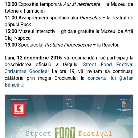
10:00
Expoziția temporară
Aur şi nestemate
– la Muzeul de
Istorie a Farmaciei.
11:00
Avanpremiera spectacolului
Pinocchio
– la Teatrul de
păpuși Puck.
15:00
Muzeul Interactiv – ghidaje gratuite la Muzeul de Artă
Cluj-Napoca.
19:00
Spectacolul
Proteine Fluorescente
– la Reactor.
Luni, 12 decembrie 2016
, vă recomandăm să participați la
deschiderea oficială a târgului
Street Food Festival
Christmas Goodies
! La ora 19, vă invităm să continuați
călătoria prin magia Craciunului la
concertul lui Ștefan
Bănică Jr
.