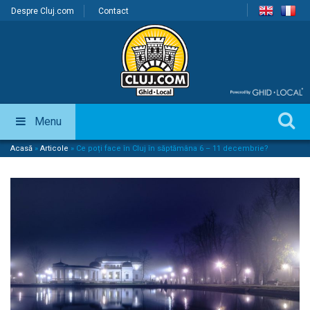
Despre Cluj.com
Contact
Menu
Acasă
»
Articole
»
Ce poți face în Cluj în săptămâna 6 – 11 decembrie?