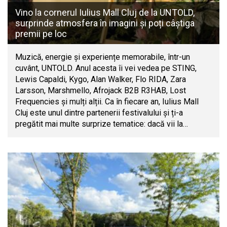
Vino la cornerul Iulius Mall Cluj de la UNTOLD,
surprinde atmosfera în imagini și poți câștiga
premii pe loc
Muzică, energie și experiențe memorabile, într-un
cuvânt, UNTOLD. Anul acesta îi vei vedea pe STING,
Lewis Capaldi, Kygo, Alan Walker, Flo RIDA, Zara
Larsson, Marshmello, Afrojack B2B R3HAB, Lost
Frequencies și mulți alții. Ca în fiecare an, Iulius Mall
Cluj este unul dintre partenerii festivalului și ți-a
pregătit mai multe surprize tematice: dacă vii la…