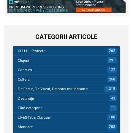
CATEGORII ARTICOLE
CLUJ – Proiecte
262
Clujeni
291
Concurs
122
Cultural
268
De Facut, De Vazut, De spus mai departe…
1.318
Destinații
43
Fără categorie
11
LIFESTYLE Cluj.com
180
Mancare
283