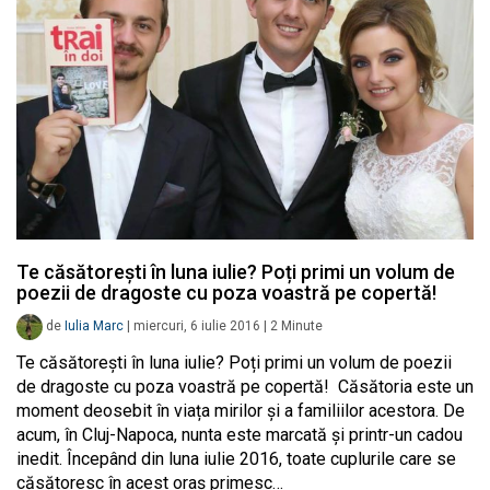
Te căsătorești în luna iulie? Poți primi un volum de
poezii de dragoste cu poza voastră pe copertă!
de
Iulia Marc
|
miercuri, 6 iulie 2016
|
2
Minute
Te căsătorești în luna iulie? Poți primi un volum de poezii
de dragoste cu poza voastră pe copertă! Căsătoria este un
moment deosebit în viața mirilor și a familiilor acestora. De
acum, în Cluj-Napoca, nunta este marcată și printr-un cadou
inedit. Începând din luna iulie 2016, toate cuplurile care se
căsătoresc în acest oraș primesc…