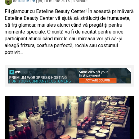
de
Iulia Marc
|
joi, 10 martie 2016
|
3
Minute
Fii glamour cu Esteline Beauty Center! În această primăvară
Esteline Beauty Center vă ajută să străluciți de frumusețe,
să fiți glamour, mai ales atunci când vă pregătiți pentru
momente speciale. O nuntă va fi de neuitat pentru orice
participant atunci când mirele sau mireasa vor ști să-și
aleagă frizura, coafura perfectă, rochia sau costumul
potrivit…