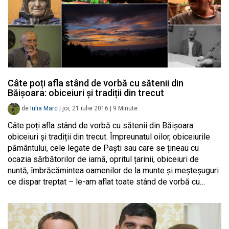
Câte poți afla stând de vorbă cu sătenii din
Băișoara: obiceiuri și tradiții din trecut
de
Iulia Marc
|
joi, 21 iulie 2016
|
9
Minute
Câte poți afla stând de vorbă cu sătenii din Băișoara:
obiceiuri și tradiții din trecut. Împreunatul oilor, obiceiurile
pământului, cele legate de Paști sau care se țineau cu
ocazia sărbătorilor de iarnă, opritul țarinii, obiceiuri de
nuntă, îmbrăcămintea oamenilor de la munte și meșteșuguri
ce dispar treptat – le-am aflat toate stând de vorbă cu…