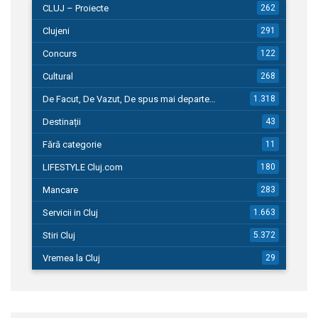
CLUJ – Proiecte
262
Clujeni
291
Concurs
122
Cultural
268
De Facut, De Vazut, De spus mai departe…
1.318
Destinații
43
Fără categorie
11
LIFESTYLE Cluj.com
180
Mancare
283
Servicii in Cluj
1.663
Stiri Cluj
5.372
Vremea la Cluj
29