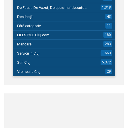
De Facut, De Vazut, De spus mai departe…
1.318
Destinații
43
Fără categorie
11
LIFESTYLE Cluj.com
180
Mancare
283
Servicii in Cluj
1.663
Stiri Cluj
5.372
Vremea la Cluj
29