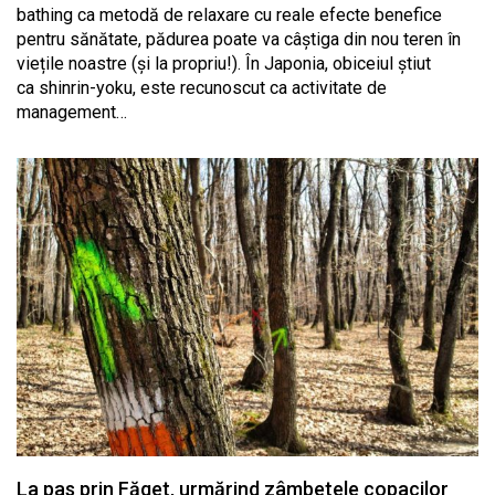
bathing ca metodă de relaxare cu reale efecte benefice
pentru sănătate, pădurea poate va câștiga din nou teren în
viețile noastre (și la propriu!). În Japonia, obiceiul știut
ca shinrin-yoku, este recunoscut ca activitate de
management…
La pas prin Făget, urmărind zâmbetele copacilor