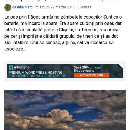
de
Iulia Marc
|
miercuri, 29 martie 2017
|
3
Minute
La pas prin Făget, urmărind zâmbetele copacilor Sunt ca o
baterie, mă încarc la soare. Era soare cu dinți prin oser, dar
iată-l că în cealaltă parte a Clujului, La Terenuri, s-a ridicat
pe cer și împrăștie căldură grupului de tineri ce și-au dat
aici întâlnire. Unii se cunosc, alții nu, câțiva încearcă să
asocieze…