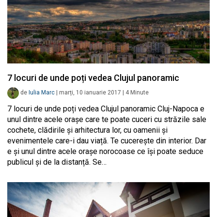
7 locuri de unde poți vedea Clujul panoramic
de
Iulia Marc
|
marți, 10 ianuarie 2017
|
4
Minute
7 locuri de unde poți vedea Clujul panoramic Cluj-Napoca e
unul dintre acele orașe care te poate cuceri cu străzile sale
cochete, clădirile și arhitectura lor, cu oamenii și
evenimentele care-i dau viață. Te cucerește din interior. Dar
e și unul dintre acele orașe norocoase ce își poate seduce
publicul și de la distanță. Se…