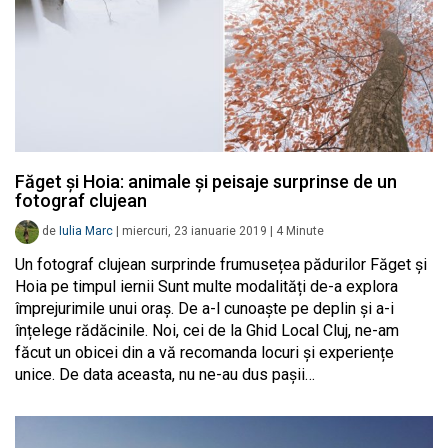
Făget și Hoia: animale și peisaje surprinse de un
fotograf clujean
de
Iulia Marc
|
miercuri, 23 ianuarie 2019
|
4
Minute
Un fotograf clujean surprinde frumusețea pădurilor Făget și
Hoia pe timpul iernii Sunt multe modalități de-a explora
împrejurimile unui oraș. De a-l cunoaște pe deplin și a-i
înțelege rădăcinile. Noi, cei de la Ghid Local Cluj, ne-am
făcut un obicei din a vă recomanda locuri și experiențe
unice. De data aceasta, nu ne-au dus pașii…