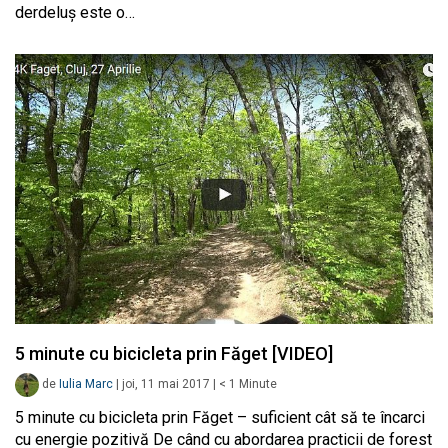
derdeluș este o…
5 minute cu bicicleta prin Făget [VIDEO]
de
Iulia Marc
|
joi, 11 mai 2017
|
< 1
Minute
5 minute cu bicicleta prin Făget – suficient cât să te încarci
cu energie pozitivă De când cu abordarea practicii de forest