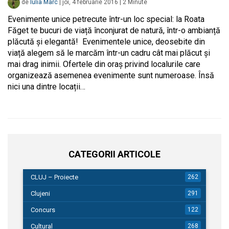
de
Iulia Marc
|
joi, 4 februarie 2016
|
2
Minute
Evenimente unice petrecute într-un loc special: la Roata
Făget te bucuri de viață înconjurat de natură, într-o ambianță
plăcută și elegantă! Evenimentele unice, deosebite din
viață alegem să le marcăm într-un cadru cât mai plăcut și
mai drag inimii. Ofertele din oraș privind localurile care
organizează asemenea evenimente sunt numeroase. Însă
nici una dintre locații…
CATEGORII ARTICOLE
CLUJ – Proiecte
262
Clujeni
291
Concurs
122
Cultural
268