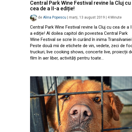
Central Park Wine Festival revine la Cluj cu
cea de a II-a ediție!
de
Alina Popescu
|
marți, 13 august 2019
|
4
Minute
Central Park Wine Festival revine la Cluj cu cea de a I
a ediție! Al doilea capitol din povestea Central Park
Wine Festival se scrie în curând în inima Transilvaniei
Peste două mii de etichete de vin, vedete, zeci de fo
truckuri, live cooking shows, concerte live, proiecții d
film în aer liber, activități pentru toate…