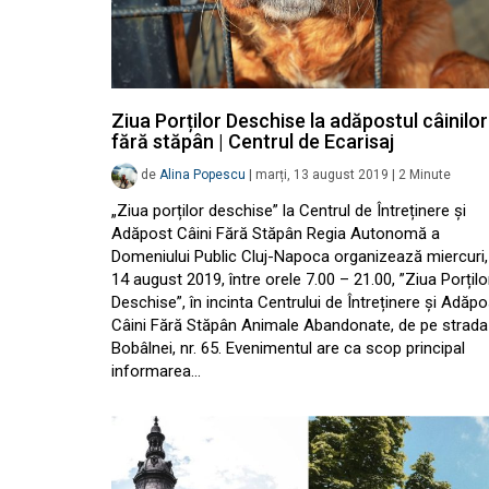
Ziua Porților Deschise la adăpostul câinilor
fără stăpân | Centrul de Ecarisaj
de
Alina Popescu
|
marți, 13 august 2019
|
2
Minute
„Ziua porților deschise” la Centrul de Întreținere și
Adăpost Câini Fără Stăpân Regia Autonomă a
Domeniului Public Cluj-Napoca organizează miercuri,
14 august 2019, între orele 7.00 – 21.00, ”Ziua Porțilo
Deschise”, în incinta Centrului de Întreținere și Adăpo
Câini Fără Stăpân Animale Abandonate, de pe strada
Bobâlnei, nr. 65. Evenimentul are ca scop principal
informarea…