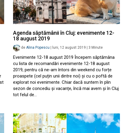
Agenda săptămânii în Cluj: evenimente 12-
18 august 2019
de
Alina Popescu
|
luni, 12 august 2019
|
3
Minute
Evenimente 12-18 august 2019 Începem săptămâna
cu lista de recomandări evenimente 12-18 august
2019, pentru că ne-am întors din weekend cu forțe
r
proaspete (cel puțin unii dintre noi) și cu o poftă de
st
explorat noi evenimente. Chiar dacă suntem în plin
sezon de concediu și vacanțe, încă mai avem și în Cluj
tot felul de…