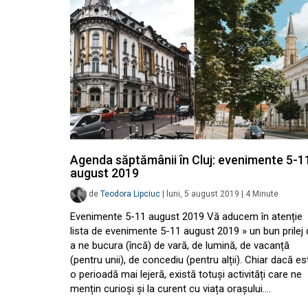
Agenda săptămânii în Cluj: evenimente 5-1
august 2019
de
Teodora Lipciuc
|
luni, 5 august 2019
|
4
Minute
Evenimente 5-11 august 2019 Vă aducem în atenție
lista de evenimente 5-11 august 2019 » un bun prilej 
a ne bucura (încă) de vară, de lumină, de vacanță
(pentru unii), de concediu (pentru alții). Chiar dacă es
o perioadă mai lejeră, există totuși activități care ne
mențin curioși și la curent cu viața orașului.…