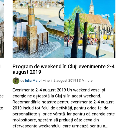
1
Program de weekend în Cluj: evenimente 2-4
august 2019
de
Iulia Marc
|
vineri, 2 august 2019
|
3
Minute
Evenimente 2-4 august 2019 Un weekend vesel și
de
energic ne așteaptă la Cluj și în acest weekend.
Recomandările noastre pentru evenimente 2-4 august
te
2019 includ tot felul de activități, pentru orice fel de
personalitate și orice vârstă. Iar pentru că energia este
molipsitoare, sperăm să preluați câte ceva din
efervescența weekendului care urmează pentru a…