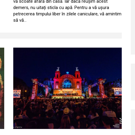
vă scoate afară din casă. Iar dacă reușim acest
demers, nu uitați sticla cu apă. Pentru a vă ușura
petrecerea timpului liber în zilele caniculare, vă amintim
să vă…