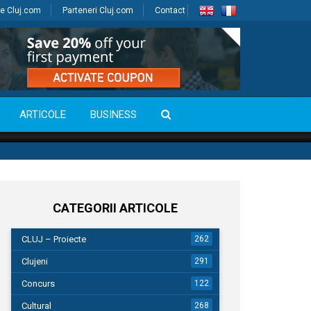
e Cluj.com
Parteneri Cluj.com
Contact
ARTICOLE
BUSINESS
CATEGORII ARTICOLE
CLUJ – Proiecte
262
Clujeni
291
Concurs
122
Cultural
268