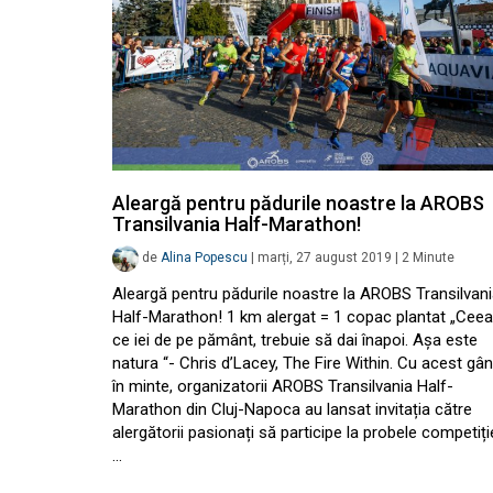
Aleargă pentru pădurile noastre la AROBS
Transilvania Half-Marathon!
de
Alina Popescu
|
marți, 27 august 2019
|
2
Minute
Aleargă pentru pădurile noastre la AROBS Transilvan
Half-Marathon! 1 km alergat = 1 copac plantat „Ceea
ce iei de pe pământ, trebuie să dai înapoi. Așa este
natura “- Chris d’Lacey, The Fire Within. Cu acest gâ
în minte, organizatorii AROBS Transilvania Half-
Marathon din Cluj-Napoca au lansat invitația către
alergătorii pasionați să participe la probele competiție
…