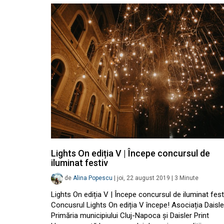
Lights On ediția V | Începe concursul de
iluminat festiv
de
Alina Popescu
|
joi, 22 august 2019
|
3
Minute
Lights On ediția V | Începe concursul de iluminat fest
Concusrul Lights On ediția V începe! Asociația Daisle
Primăria municipiului Cluj-Napoca și Daisler Print