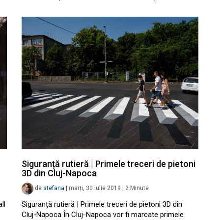
Siguranță rutieră | Primele treceri de pietoni
3D din Cluj-Napoca
de
stefana
|
marți, 30 iulie 2019
|
2
Minute
ll
Siguranță rutieră | Primele treceri de pietoni 3D din
Cluj-Napoca În Cluj-Napoca vor fi marcate primele