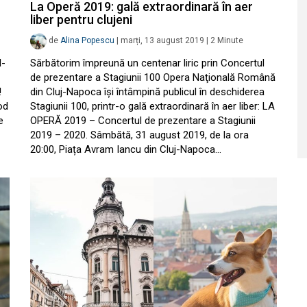
La Operă 2019: gală extraordinară în aer
liber pentru clujeni
de
Alina Popescu
|
marți, 13 august 2019
|
2
Minute
I-
Sărbătorim împreună un centenar liric prin Concertul
de prezentare a Stagiunii 100 Opera Naţională Română
!
din Cluj-Napoca își întâmpină publicul în deschiderea
od
Stagiunii 100, printr-o gală extraordinară în aer liber: LA
e
OPERĂ 2019 – Concertul de prezentare a Stagiunii
2019 – 2020. Sâmbătă, 31 august 2019, de la ora
20:00, Piața Avram Iancu din Cluj-Napoca…