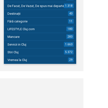
De Facut, De Vazut, De spus mai departe…
1.318
Destinații
43
Fără categorie
11
LIFESTYLE Cluj.com
180
Mancare
283
Servicii in Cluj
1.663
Stiri Cluj
5.372
Vremea la Cluj
29