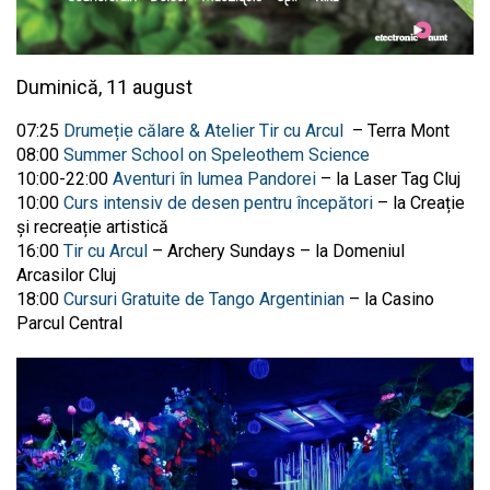
Duminică, 11 august
07:25
Drumeție călare & Atelier Tir cu Arcul
– Terra Mont
08:00
Summer School on Speleothem Science
10:00-22:00
Aventuri în lumea Pandorei
– la Laser Tag Cluj
10:00
Curs intensiv de desen pentru începători
– la Creație
și recreație artistică
16:00
Tir cu Arcul
– Archery Sundays – la Domeniul
Arcasilor Cluj
18:00
Cursuri Gratuite de Tango Argentinian
– la Casino
Parcul Central