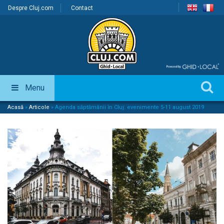
Despre Cluj.com
Contact
Menu
Acasă
»
Articole
»
Agenda săptămânii în Cluj: evenimente 5-11 august 2019