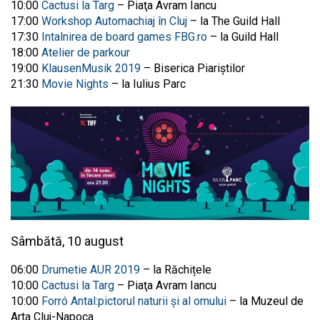
10:00
Cactusi la Targ
– Piaţa Avram Iancu
17:00
Workshop Automachiaj în Cluj
– la The Guild Hall
17:30
Intalnirea de board games FBG.ro
– la Guild Hall
18:00
Atelier de parkour
19:00
KlausenMusik 2019
– Biserica Piariştilor
21:30
Movie Nights
– la Iulius Parc
Sâmbătă, 10 august
06:00
Drumetie AUR 2019
– la Răchițele
10:00
Cactusi la Targ
– Piaţa Avram Iancu
10:00
Forró Antal:pictorul naturii și al omului
– la Muzeul de
Arta Cluj-Napoca