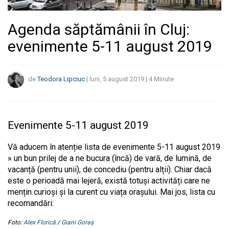
Agenda săptămânii în Cluj:
evenimente 5-11 august 2019
de
Teodora Lipciuc
|
luni, 5 august 2019
|
4
Minute
Evenimente 5-11 august 2019
Vă aducem în atenție lista de evenimente 5-11 august 2019
» un bun prilej de a ne bucura (încă) de vară, de lumină, de
vacanță (pentru unii), de concediu (pentru alții). Chiar dacă
este o perioadă mai lejeră, există totuși activități care ne
mențin curioși și la curent cu viața orașului. Mai jos, lista cu
recomandări:
Foto:
Alex Florică
/
Giani Goraș