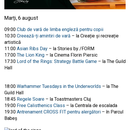
Marți, 6 august
09:00
Club de vară de limba engleză pentru copii
10:30
Creează-ți amintiri de vară
– la Creație și recreație
artistică
11:00
Asian Ribs Day
– la Stories by /FORM
17:00
The Lion King
– la Cinema Florin Piersic
17:30
Lord of the Rings: Strategy Battle Game
– la The Guild
Hall
18:00
Warhammer Tuesdays in the Underworlds
– la The
Guild Hall
18:45
Regele Soare
– la Toastmasters Cluj
19:00
Free Calisthenics Class
– la Centrala de escalada
19:30
Antrenament CROSS FIT pentru alergători
– în Parcul
Babeș