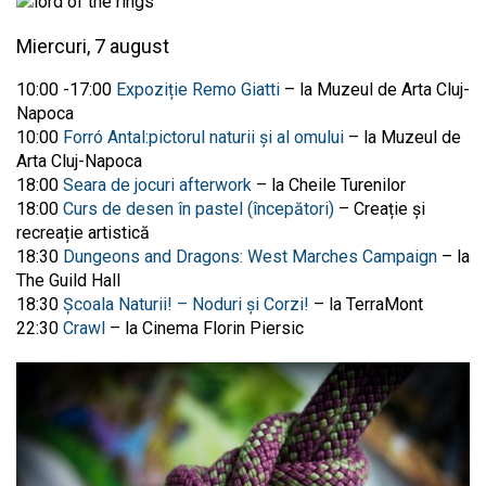
Miercuri, 7 august
10:00 -17:00
Expoziție Remo Giatti
– la Muzeul de Arta Cluj-
Napoca
10:00
Forró Antal:pictorul naturii și al omului
– la Muzeul de
Arta Cluj-Napoca
18:00
Seara de jocuri afterwork
– la Cheile Turenilor
18:00
Curs de desen în pastel (începători)
– Creație și
recreație artistică
18:30
Dungeons and Dragons: West Marches Campaign
– la
The Guild Hall
18:30
Școala Naturii! – Noduri și Corzi!
– la TerraMont
22:30
Crawl
– la Cinema Florin Piersic