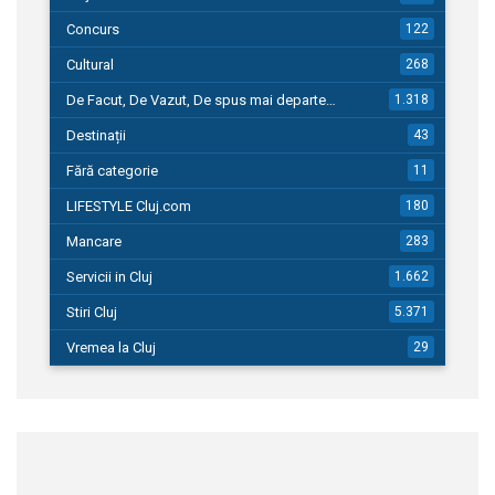
Concurs
122
Cultural
268
De Facut, De Vazut, De spus mai departe…
1.318
Destinații
43
Fără categorie
11
LIFESTYLE Cluj.com
180
Mancare
283
Servicii in Cluj
1.662
Stiri Cluj
5.371
Vremea la Cluj
29