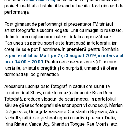
proiect inedit al artistului Alexandru Luchița, fost gimnast de
performanță.
Fost gimnast de performanță și prezentator TV, tânărul
artist fotografic a cucerit Regatul Unit cu imaginile realizate,
definite prin unghiuri originale și detalii surprinzătoare.
Pasiunea sa pentru sport este transpusă în fotografii, iar
creațiile sale pot fi admirate, în
premieră
pentru România,
la
parterul Iulius Mall, pe 2 și 3 august 2019, în intervalul
orar 14.00 – 20.00
. Pentru cei care vor veni să îi admire
lucrările, artistul a pregătit și o surpriză, urmând să ofere
demonstrații de gimnastică.
Alexandru Luchița este fotograf în cadrul emisiunii TV
London Real Show, unde lucrează alături de Brian Rose.
Totodată, produce vlogguri de scurt metraj. În portofoliul
său se găsesc fotografii ale unor sportivi cunoscuți, Marian
Drăgulescu, Georgeta Varvarici, Constantin Bejenaru, Alex
Nicholl și alții, dar și shooting-uri cu artiști precum: Delia,
Irina Rimes, Vance Joy, Sheridan Tongue, Rae Morris, etc.