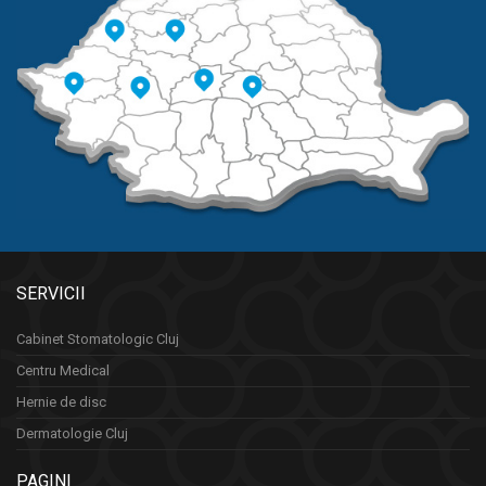
SERVICII
Cabinet Stomatologic Cluj
Centru Medical
Hernie de disc
Dermatologie Cluj
PAGINI