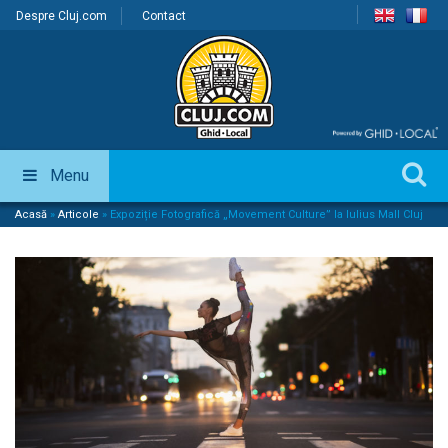
Despre Cluj.com
Contact
Menu
Acasă
»
Articole
»
Expoziție Fotografică „Movement Culture” la Iulius Mall Cluj