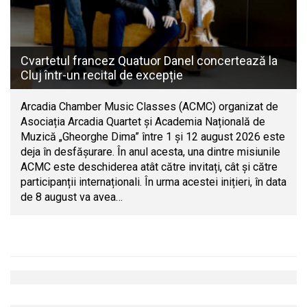
Cvartetul francez Quatuor Danel concertează la
Cluj într-un recital de excepție
Arcadia Chamber Music Classes (ACMC) organizat de
Asociația Arcadia Quartet și Academia Națională de
Muzică „Gheorghe Dima” între 1 și 12 august 2026 este
deja în desfășurare. În anul acesta, una dintre misiunile
ACMC este deschiderea atât către invitați, cât și către
participanții internaționali. În urma acestei inițieri, în data
de 8 august va avea…