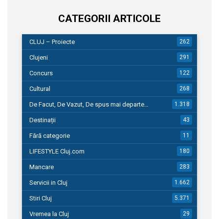
CATEGORII ARTICOLE
CLUJ – Proiecte
262
Clujeni
291
Concurs
122
Cultural
268
De Facut, De Vazut, De spus mai departe…
1.318
Destinații
43
Fără categorie
11
LIFESTYLE Cluj.com
180
Mancare
283
Servicii in Cluj
1.662
Stiri Cluj
5.371
Vremea la Cluj
29