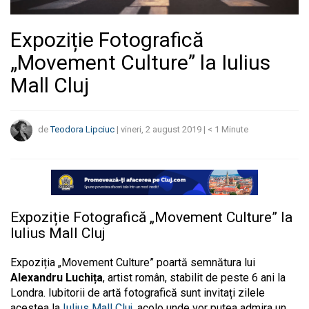
Expoziție Fotografică
„Movement Culture” la Iulius
Mall Cluj
de
Teodora Lipciuc
|
vineri, 2 august 2019
|
< 1
Minute
Expoziție Fotografică „Movement Culture” la
Iulius Mall Cluj
Expoziția „Movement Culture” poartă semnătura lui
Alexandru Luchița
, artist român, stabilit de peste 6 ani la
Londra. Iubitorii de artă fotografică sunt invitați zilele
acestea la
Iulius Mall Cluj
, acolo unde vor putea admira un