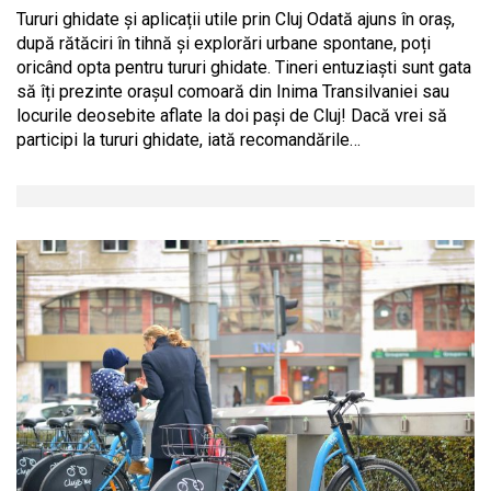
Tururi ghidate și aplicații utile prin Cluj Odată ajuns în oraș,
după rătăciri în tihnă și explorări urbane spontane, poți
oricând opta pentru tururi ghidate. Tineri entuziaști sunt gata
să îți prezinte orașul comoară din Inima Transilvaniei sau
locurile deosebite aflate la doi pași de Cluj! Dacă vrei să
participi la tururi ghidate, iată recomandările…