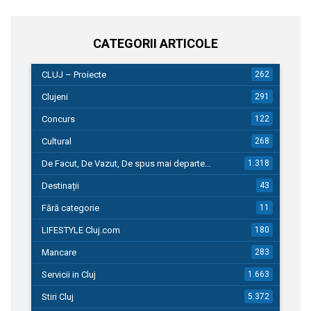
CATEGORII ARTICOLE
CLUJ – Proiecte
262
Clujeni
291
Concurs
122
Cultural
268
De Facut, De Vazut, De spus mai departe…
1.318
Destinații
43
Fără categorie
11
LIFESTYLE Cluj.com
180
Mancare
283
Servicii in Cluj
1.663
Stiri Cluj
5.372