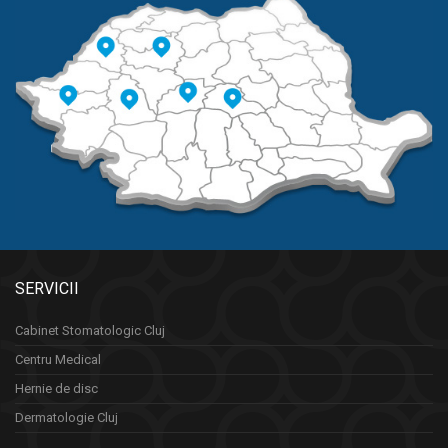
SERVICII
Cabinet Stomatologic Cluj
Centru Medical
Hernie de disc
Dermatologie Cluj