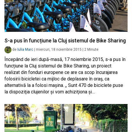
S-a pus în funcțiune la Cluj sistemul de Bike Sharing
de
Iulia Marc
|
miercuri, 18 noiembrie 2015
|
2
Minute
Începând de ieri după-masă, 17 noiembrie 2015, s-a pus în
funcțiune la Cluj sistemul de Bike Sharing, un proiect
realizat din fonduri europene ce are ca scop încurajarea
folosirii bicicletei ca mijloc de deplasare în oraș, ca
alternativă la a folosi mașina. ,, Sunt 470 de biciclete puse
la dispoziţia clujenilor şi vom achiziţiona şi…