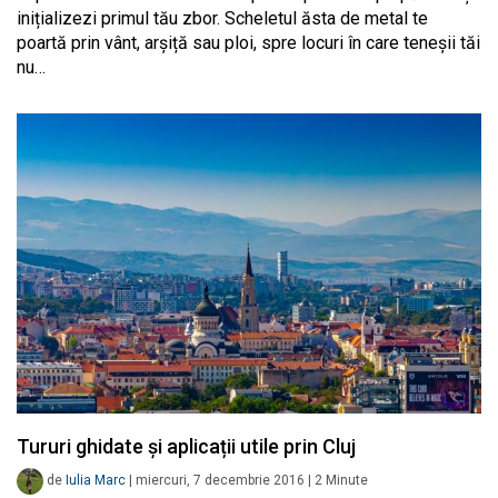
inițializezi primul tău zbor. Scheletul ăsta de metal te
poartă prin vânt, arșiță sau ploi, spre locuri în care teneșii tăi
nu…
Tururi ghidate și aplicații utile prin Cluj
de
Iulia Marc
|
miercuri, 7 decembrie 2016
|
2
Minute