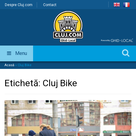
Despre Cluj.com
Contact
Menu
Acasă
»
Cluj Bike
Etichetă:
Cluj Bike