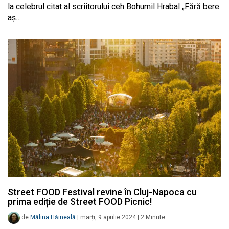
la celebrul citat al scriitorului ceh Bohumil Hrabal „Fără bere
aș…
Street FOOD Festival revine în Cluj-Napoca cu
prima ediție de Street FOOD Picnic!
de
Mălina Hăineală
|
marți, 9 aprilie 2024
|
2
Minute