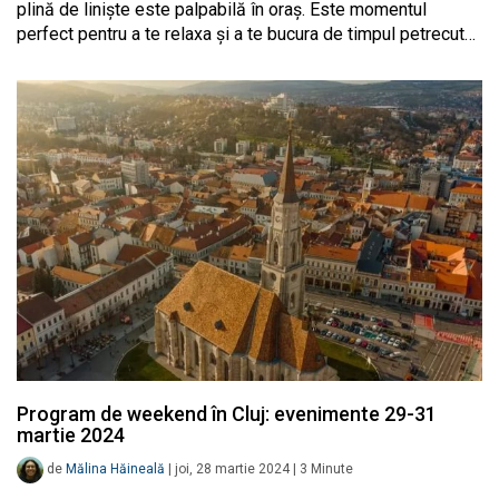
plină de liniște este palpabilă în oraș. Este momentul
perfect pentru a te relaxa și a te bucura de timpul petrecut…
Program de weekend în Cluj: evenimente 29-31
martie 2024
de
Mălina Hăineală
|
joi, 28 martie 2024
|
3
Minute