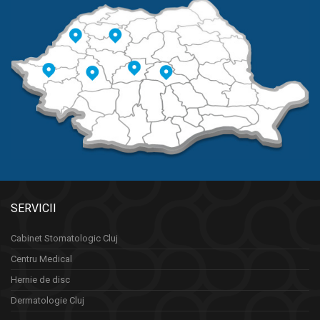
SERVICII
Cabinet Stomatologic Cluj
Centru Medical
Hernie de disc
Dermatologie Cluj