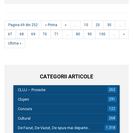
Pagina 69 din 252
« Prima
«
...
10
20
30
...
67
68
69
70
71
...
80
90
100
...
»
Ultima »
CATEGORII ARTICOLE
CLUJ – Proiecte
262
Clujeni
291
Concurs
122
Cultural
268
De Facut, De Vazut, De spus mai departe…
1.318