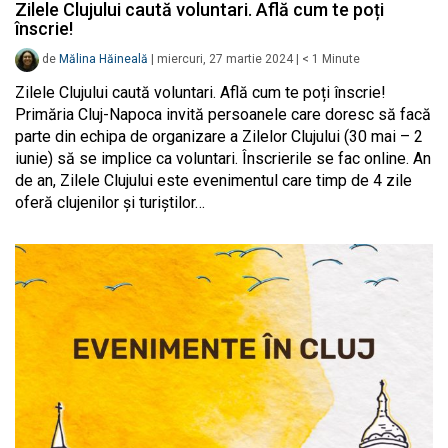
Zilele Clujului caută voluntari. Află cum te poți
înscrie!
de
Mălina Hăineală
|
miercuri, 27 martie 2024
|
< 1
Minute
Zilele Clujului caută voluntari. Află cum te poți înscrie!
Primăria Cluj-Napoca invită persoanele care doresc să facă
parte din echipa de organizare a Zilelor Clujului (30 mai – 2
iunie) să se implice ca voluntari. Înscrierile se fac online. An
de an, Zilele Clujului este evenimentul care timp de 4 zile
oferă clujenilor și turiștilor…