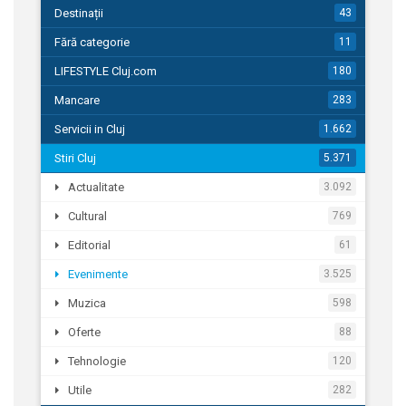
Destinații
43
Fără categorie
11
LIFESTYLE Cluj.com
180
Mancare
283
Servicii in Cluj
1.662
Stiri Cluj
5.371
Actualitate
3.092
Cultural
769
Editorial
61
Evenimente
3.525
Muzica
598
Oferte
88
Tehnologie
120
Utile
282