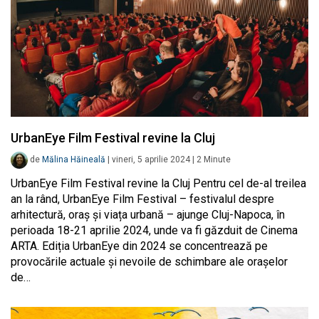
UrbanEye Film Festival revine la Cluj
de
Mălina Hăineală
|
vineri, 5 aprilie 2024
|
2
Minute
UrbanEye Film Festival revine la Cluj Pentru cel de-al treilea
an la rând, UrbanEye Film Festival – festivalul despre
arhitectură, oraș și viața urbană – ajunge Cluj-Napoca, în
perioada 18-21 aprilie 2024, unde va fi găzduit de Cinema
ARTA. Ediția UrbanEye din 2024 se concentrează pe
provocările actuale și nevoile de schimbare ale orașelor
de…