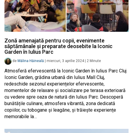
Zonă amenajată pentru copii, evenimente
săptămânale și preparate deosebite la Iconic
Garden în Iulius Parc
de
Mălina Hăineală
|
miercuri, 3 aprilie 2024
|
2
Minute
Atmosferă efervescentă la Iconic Garden în Iulius Parc Cluj
Iconic Garden, grădina urbană din Iulius Mall Cluj,
redeschide sezonul experiențelor efervescente,
momentelor de relaxare și socializare pe terasa exterioară
cu vedere spre oaza de natură din Iulius Parc. Descoperă
bunătățile culinare, atmosfera vibrantă, zona dedicată
copiilor, cu tobogane și leagăne, și trăiește experiențe
memorabile la…