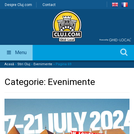
Despre Cluj.com
Contact
Menu
Acasă
»
Stiri Cluj
»
Evenimente
»
Pagina 69
Categorie:
Evenimente