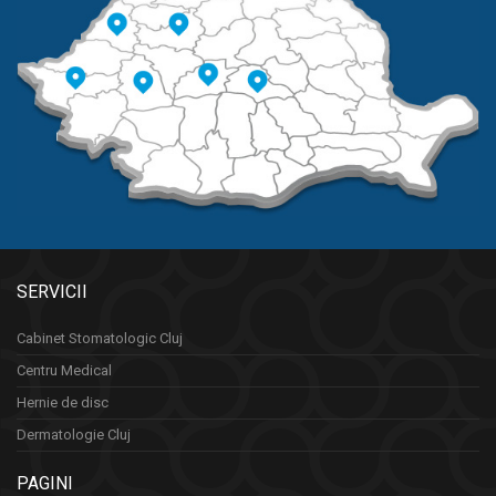
SERVICII
Cabinet Stomatologic Cluj
Centru Medical
Hernie de disc
Dermatologie Cluj
PAGINI