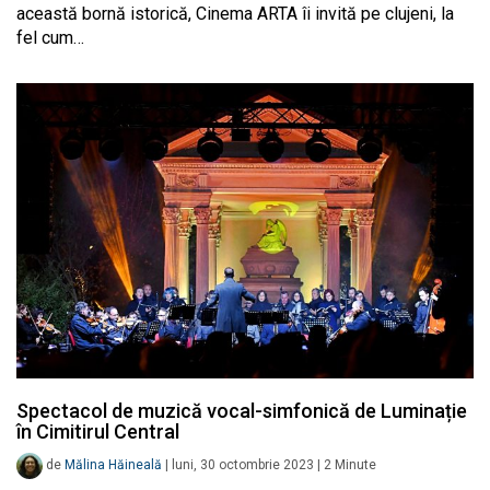
această bornă istorică, Cinema ARTA îi invită pe clujeni, la
fel cum…
Spectacol de muzică vocal-simfonică de Luminație
în Cimitirul Central
de
Mălina Hăineală
|
luni, 30 octombrie 2023
|
2
Minute