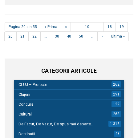
Pagina 20 din 55
« Prima
«
...
10
...
18
19
20
21
22
...
30
40
50
...
»
Ultima »
CATEGORII ARTICOLE
CLUJ – Proiecte
262
Clujeni
291
Concurs
122
Cultural
268
De Facut, De Vazut, De spus mai departe…
1.318
Destinații
43