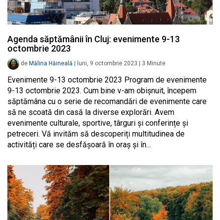
Agenda săptămânii în Cluj: evenimente 9-13
octombrie 2023
de
Mălina Hăineală
|
luni, 9 octombrie 2023
|
3
Minute
Evenimente 9-13 octombrie 2023 Program de evenimente
9-13 octombrie 2023. Cum bine v-am obișnuit, începem
săptămâna cu o serie de recomandări de evenimente care
să ne scoată din casă la diverse explorări. Avem
evenimente culturale, sportive, târguri și conferințe și
petreceri. Vă invităm să descoperiți multitudinea de
activități care se desfășoară în oraș și în…