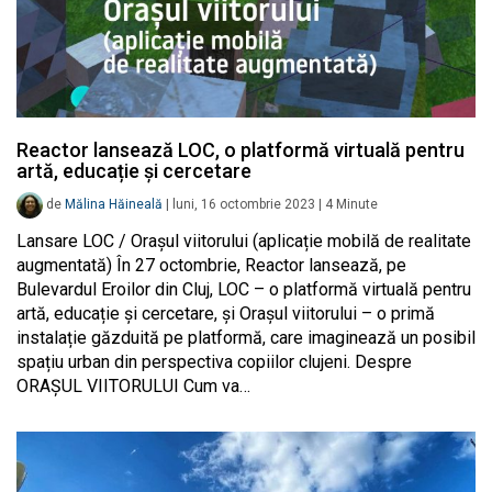
Reactor lansează LOC, o platformă virtuală pentru
artă, educație și cercetare
de
Mălina Hăineală
|
luni, 16 octombrie 2023
|
4
Minute
Lansare LOC / Orașul viitorului (aplicație mobilă de realitate
augmentată) În 27 octombrie, Reactor lansează, pe
Bulevardul Eroilor din Cluj, LOC – o platformă virtuală pentru
artă, educație și cercetare, și Orașul viitorului – o primă
instalație găzduită pe platformă, care imaginează un posibil
spațiu urban din perspectiva copiilor clujeni. Despre
ORAȘUL VIITORULUI Cum va…