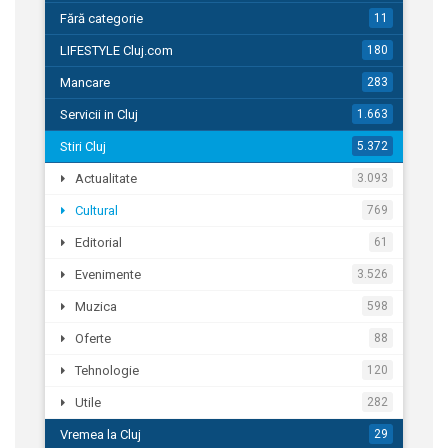
Fără categorie
11
LIFESTYLE Cluj.com
180
Mancare
283
Servicii in Cluj
1.663
Stiri Cluj
5.372
Actualitate
3.093
Cultural
769
Editorial
61
Evenimente
3.526
Muzica
598
Oferte
88
Tehnologie
120
Utile
282
Vremea la Cluj
29