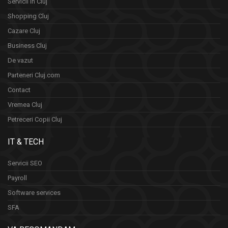
Servicii in Cluj
Shopping Cluj
Cazare Cluj
Business Cluj
De vazut
Parteneri Cluj.com
Contact
Vremea Cluj
Petreceri Copii Cluj
IT & TECH
Servicii SEO
Payroll
Software services
SFA