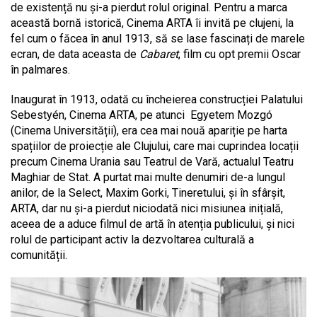
de existență nu și-a pierdut rolul original. Pentru a marca
această bornă istorică, Cinema ARTA îi invită pe clujeni, la
fel cum o făcea în anul 1913, să se lase fascinați de marele
ecran, de data aceasta de
Cabaret
, film cu opt premii Oscar
în palmares.
Inaugurat în 1913, odată cu încheierea construcției Palatului
Sebestyén, Cinema ARTA, pe atunci Egyetem Mozgó
(Cinema Universității), era cea mai nouă apariție pe harta
spațiilor de proiecție ale Clujului, care mai cuprindea locații
precum Cinema Urania sau Teatrul de Vară, actualul Teatru
Maghiar de Stat. A purtat mai multe denumiri de-a lungul
anilor, de la Select, Maxim Gorki, Tineretului, și în sfârșit,
ARTA, dar nu și-a pierdut niciodată nici misiunea inițială,
aceea de a aduce filmul de artă în atenția publicului, și nici
rolul de participant activ la dezvoltarea culturală a
comunității.