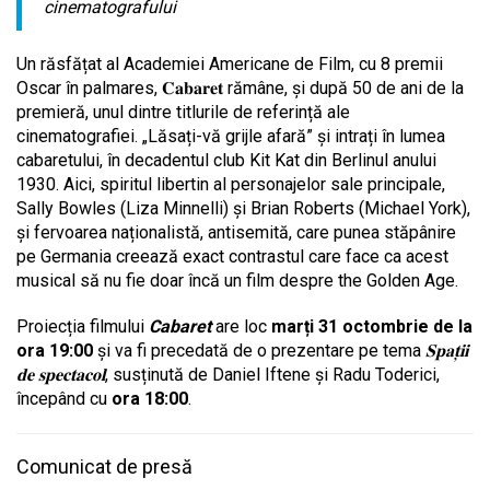
cinematografului
Un răsfățat al Academiei Americane de Film, cu 8 premii
Oscar în palmares,
𝐂𝐚𝐛𝐚𝐫𝐞𝐭
rămâne, și după 50 de ani de la
premieră, unul dintre titlurile de referință ale
cinematografiei. „Lăsați-vă grijle afară” și intrați în lumea
cabaretului, în decadentul club Kit Kat din Berlinul anului
1930. Aici, spiritul libertin al personajelor sale principale,
Sally Bowles (Liza Minnelli) și Brian Roberts (Michael York),
și fervoarea naționalistă, antisemită, care punea stăpânire
pe Germania creează exact contrastul care face ca acest
musical să nu fie doar încă un film despre the Golden Age.
Proiecția filmului
Cabaret
are loc
marți 31 octombrie de la
ora 19:00
și va fi precedată de o prezentare pe tema
𝐒𝐩𝐚𝐭̦𝐢𝐢
𝐝𝐞
𝐬𝐩𝐞𝐜𝐭𝐚𝐜𝐨𝐥
, susținută de Daniel Iftene și Radu Toderici,
începând cu
ora 18:00
.
Comunicat de presă