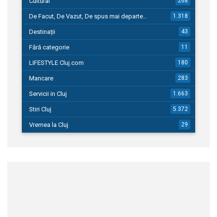
Cultural
268
De Facut, De Vazut, De spus mai departe…
1.318
Destinații
43
Fără categorie
11
LIFESTYLE Cluj.com
180
Mancare
283
Servicii in Cluj
1.663
Stiri Cluj
5.372
Vremea la Cluj
29