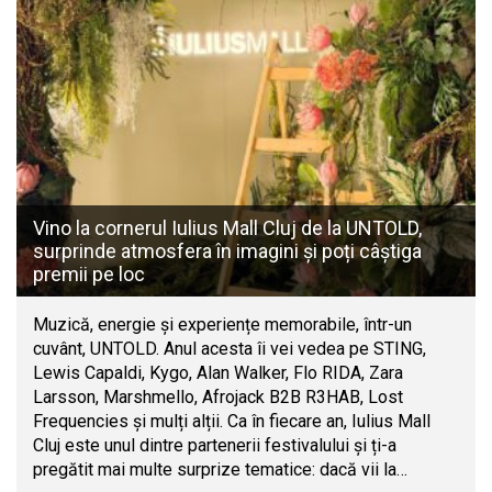
Vino la cornerul Iulius Mall Cluj de la UNTOLD,
surprinde atmosfera în imagini și poți câștiga
premii pe loc
Muzică, energie și experiențe memorabile, într-un
cuvânt, UNTOLD. Anul acesta îi vei vedea pe STING,
Lewis Capaldi, Kygo, Alan Walker, Flo RIDA, Zara
Larsson, Marshmello, Afrojack B2B R3HAB, Lost
Frequencies și mulți alții. Ca în fiecare an, Iulius Mall
Cluj este unul dintre partenerii festivalului și ți-a
pregătit mai multe surprize tematice: dacă vii la…