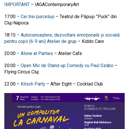
IMPORTANT
–
IAGAContemporaryArt
17:00
– Cei trei purceluși
–
Teatrul de Păpuși ”Puck” din
Cluj-Napoca
18:15
– Autocunoaștere, dezvoltare emoțională și socială
pentru copii (6-9 ani) Atelier de grup
– Kiddo Care
20:00
– Alone at Parties
– Atelier Cafe
20:00
– Open Mic de Stand-up Comedy cu Paul Szabo
–
Flying Circus Cluj
22:00 –
Kitsch Party
–
After Eight – Cocktail Club