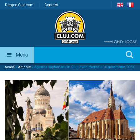
Despre Cluj.com
Contact
Menu
Acasă
»
Articole
»
Agenda săptămânii în Cluj: evenimente 6-10 noiembrie 2023