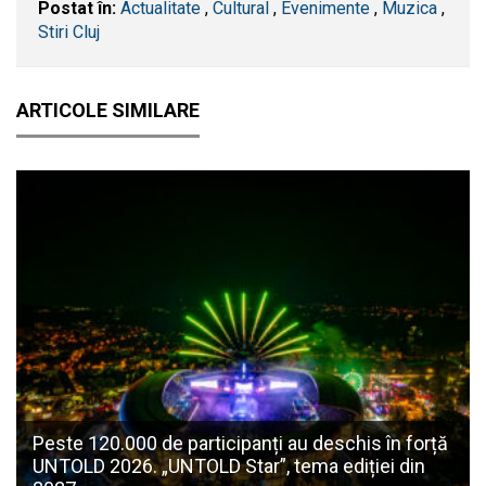
Postat în:
Actualitate
,
Cultural
,
Evenimente
,
Muzica
,
Stiri Cluj
ARTICOLE SIMILARE
Peste 120.000 de participanți au deschis în forță
UNTOLD 2026. „UNTOLD Star”, tema ediției din