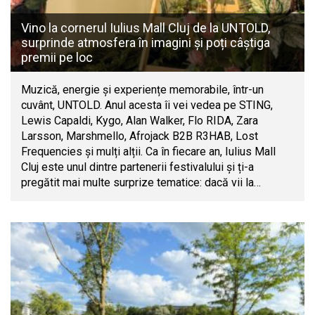
Vino la cornerul Iulius Mall Cluj de la UNTOLD,
surprinde atmosfera în imagini și poți câștiga
premii pe loc
Muzică, energie și experiențe memorabile, într-un
cuvânt, UNTOLD. Anul acesta îi vei vedea pe STING,
Lewis Capaldi, Kygo, Alan Walker, Flo RIDA, Zara
Larsson, Marshmello, Afrojack B2B R3HAB, Lost
Frequencies și mulți alții. Ca în fiecare an, Iulius Mall
Cluj este unul dintre partenerii festivalului și ți-a
pregătit mai multe surprize tematice: dacă vii la…