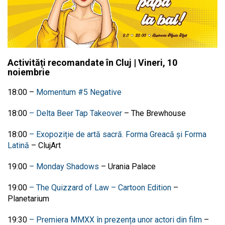
Activități recomandate în Cluj | Vineri, 10
noiembrie
18:00 –
Momentum #5 Negative
18:00
– Delta Beer Tap Takeover
– The Brewhouse
18:00
– Exopoziție de artă sacră. Forma Greacă și Forma
Latină
– ClujArt
19:00
– Monday Shadows
– Urania Palace
19:00
– The Quizzard of Law – Cartoon Edition
–
Planetarium
19:30
– Premiera MMXX în prezența unor actori din film
–