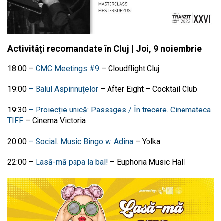
Activități recomandate în Cluj | Joi, 9 noiembrie
18:00 –
CMC Meetings #9
– Cloudflight Cluj
19:00
– Balul Aspirinuțelor
–
After Eight – Cocktail Club
19:30
– Proiecție unică: Passages / În trecere. Cinemateca
TIFF
– Cinema Victoria
20:00
– Social. Music Bingo w. Adina
– Yolka
22:00 –
Lasă-mă papa la bal!
–
Euphoria Music Hall