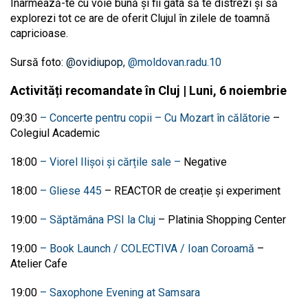
Înarmează-te cu voie bună și f
ii gata să te distrezi și să
explorezi tot ce are de oferit Clujul în zilele de toamnă
capricioase.
Sursă foto:
@ovidiupop,
@moldovan.radu.10
Activități recomandate în Cluj | Luni, 6 noiembrie
09:30
– Concerte pentru copii – Cu Mozart în călătorie
–
Colegiul Academic
18:00
– Viorel Ilișoi și cărțile sale –
Negative
18:00
– Gliese 445
–
REACTOR de creație și experiment
19:00
– Săptămâna PSI la Cluj
–
Platinia Shopping Center
19:00
– Book Launch / COLECTIVA / Ioan Coroamă
–
Atelier Cafe
19:00
– Saxophone Evening at Samsara