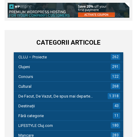
CATEGORII ARTICOLE
CLUJ – Proiecte
262
Clujeni
291
Concurs
122
Cultural
268
De Facut, De Vazut, De spus mai departe…
1.318
Destinații
43
Fără categorie
11
LIFESTYLE Cluj.com
180
Mancare
283