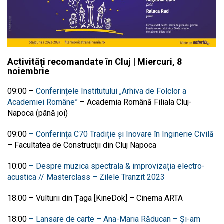
Activități recomandate în Cluj | Miercuri, 8
noiembrie
09:00 –
Conferințele Institutului „Arhiva de Folclor a
Academiei Române”
–
Academia Română Filiala Cluj-
Napoca (până joi)
09:00
– Conferința C70 Tradiție și Inovare în Inginerie Civilă
– Facultatea de Construcţii din Cluj Napoca
10:00
– Despre muzica spectrala & improvizația electro-
acustica // Masterclass – Zilele Tranzit 2023
18.00 – Vulturii din Țaga [KineDok] – Cinema ARTA
18:00
– Lansare de carte –
Ana-Maria Răducan – Și-am