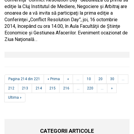
ediţie la Cluj Institutul de Mediere, Negociere şi Arbitraj are
onoarea de a vă invita să participaţi la prima ediţie a
Conferinţei „Conflict Resolution Day”, joi, 16 octombrie
2014, începând cu ora 14.00, în Aula Facultăţii de Ştiinţe
Economice şi Gestiunea Afacerilor. Eveniment ocazionat de
Ziua Naţională…
Pagina 214 din 221
« Prima
«
...
10
20
30
...
212
213
214
215
216
...
220
...
»
Ultima »
CATEGORII ARTICOLE