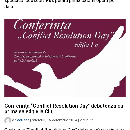
spectacol deosebit. Pus pentru prima dată în operă pe
data…
Conferinţa “Conflict Resolution Day” debutează cu
prima sa ediţie la Cluj
de
adriana
|
miercuri, 15 octombrie 2014
|
2
Minute
Conferinţa “Conflict Resolution Day” debutează cu prima sa