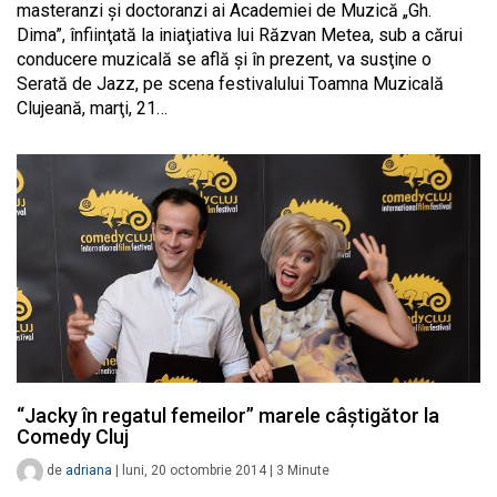
masteranzi şi doctoranzi ai Academiei de Muzică „Gh.
Dima”, înfiinţată la iniaţiativa lui Răzvan Metea, sub a cărui
conducere muzicală se află şi în prezent, va susţine o
Serată de Jazz, pe scena festivalului Toamna Muzicală
Clujeană, marţi, 21…
“Jacky în regatul femeilor” marele câștigător la
Comedy Cluj
de
adriana
|
luni, 20 octombrie 2014
|
3
Minute