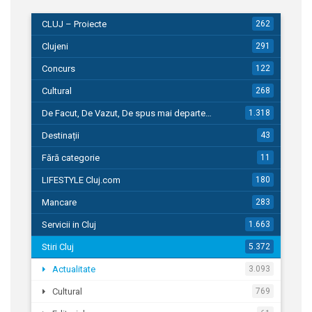
CLUJ – Proiecte
262
Clujeni
291
Concurs
122
Cultural
268
De Facut, De Vazut, De spus mai departe…
1.318
Destinații
43
Fără categorie
11
LIFESTYLE Cluj.com
180
Mancare
283
Servicii in Cluj
1.663
Stiri Cluj
5.372
Actualitate
3.093
Cultural
769