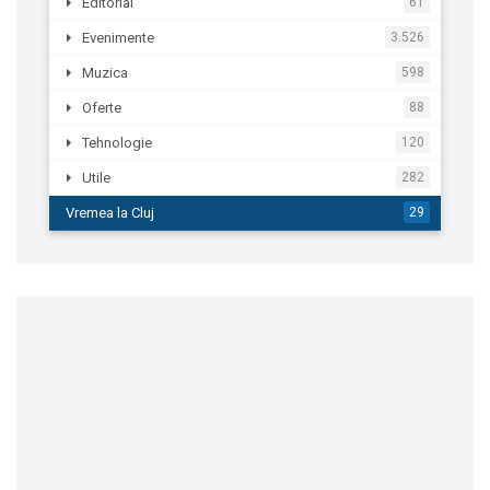
Editorial
61
Evenimente
3.526
Muzica
598
Oferte
88
Tehnologie
120
Utile
282
Vremea la Cluj
29