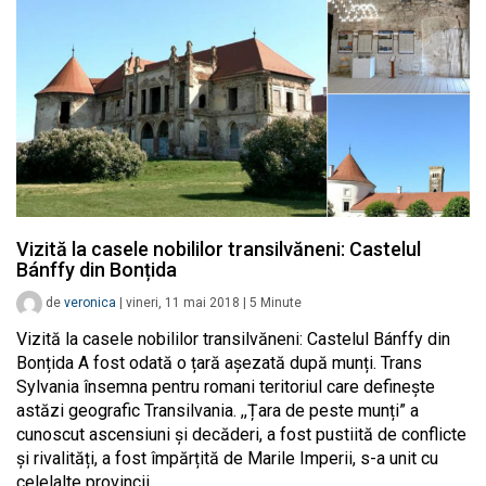
Vizită la casele nobililor transilvăneni: Castelul
Bánffy din Bonțida
de
veronica
|
vineri, 11 mai 2018
|
5
Minute
Vizită la casele nobililor transilvăneni: Castelul Bánffy din
Bonțida A fost odată o țară așezată după munți. Trans
Sylvania însemna pentru romani teritoriul care definește
astăzi geografic Transilvania. ,,Țara de peste munți” a
cunoscut ascensiuni și decăderi, a fost pustiită de conflicte
și rivalități, a fost împărțită de Marile Imperii, s-a unit cu
celelalte provincii…