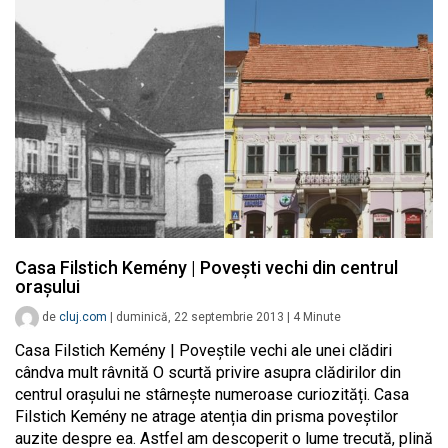
Casa Filstich Kemény | Povești vechi din centrul
orașului
de
cluj.com
|
duminică, 22 septembrie 2013
|
4
Minute
Casa Filstich Kemény | Poveștile vechi ale unei clădiri
cândva mult râvnită O scurtă privire asupra clădirilor din
centrul orașului ne stârnește numeroase curiozități. Casa
Filstich Kemény ne atrage atenția din prisma poveștilor
auzite despre ea. Astfel am descoperit o lume trecută, plină