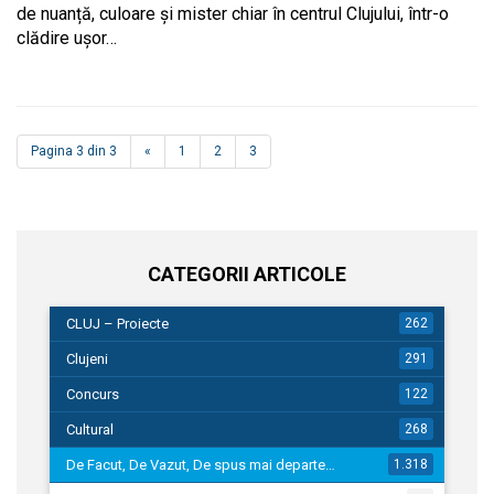
de nuanță, culoare și mister chiar în centrul Clujului, într-o
clădire ușor…
Pagina 3 din 3
«
1
2
3
CATEGORII ARTICOLE
CLUJ – Proiecte
262
Clujeni
291
Concurs
122
Cultural
268
De Facut, De Vazut, De spus mai departe…
1.318