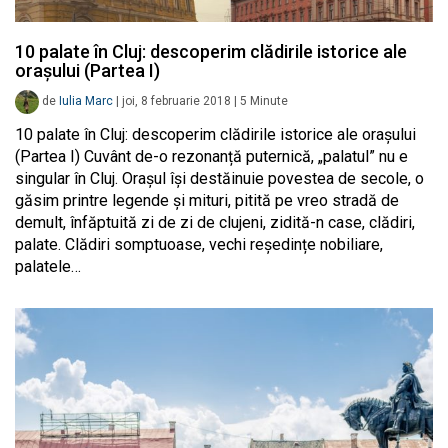
10 palate în Cluj: descoperim clădirile istorice ale
orașului (Partea I)
de
Iulia Marc
|
joi, 8 februarie 2018
|
5
Minute
10 palate în Cluj: descoperim clădirile istorice ale orașului
(Partea I) Cuvânt de-o rezonanță puternică, „palatul” nu e
singular în Cluj. Orașul își destăinuie povestea de secole, o
găsim printre legende și mituri, pitită pe vreo stradă de
demult, înfăptuită zi de zi de clujeni, zidită-n case, clădiri,
palate. Clădiri somptuoase, vechi reședințe nobiliare,
palatele…