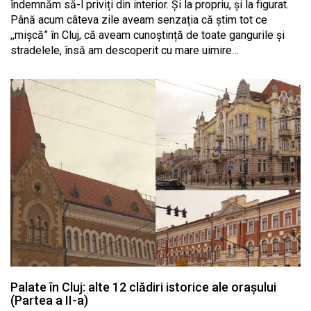
îndemnăm să-l priviți din interior. Și la propriu, și la figurat.
Până acum câteva zile aveam senzația că știm tot ce
,,mișcă” în Cluj, că aveam cunoștință de toate gangurile și
stradelele, însă am descoperit cu mare uimire…
Palate în Cluj: alte 12 clădiri istorice ale orașului
(Partea a II-a)