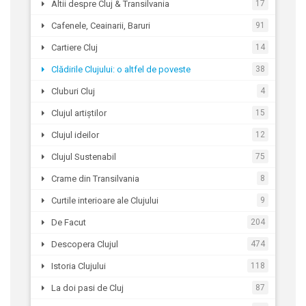
Altii despre Cluj & Transilvania
17
Cafenele, Ceainarii, Baruri
91
Cartiere Cluj
14
Clădirile Clujului: o altfel de poveste
38
Cluburi Cluj
4
Clujul artiștilor
15
Clujul ideilor
12
Clujul Sustenabil
75
Crame din Transilvania
8
Curtile interioare ale Clujului
9
De Facut
204
Descopera Clujul
474
Istoria Clujului
118
La doi pasi de Cluj
87