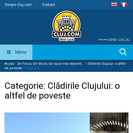
Despre Cluj.com
Contact
Menu
Acasă
»
De Facut, De Vazut, De spus mai departe...
»
Clădirile Clujului: o altfel
de poveste
»
Pagina 3
Categorie:
Clădirile Clujului: o
altfel de poveste