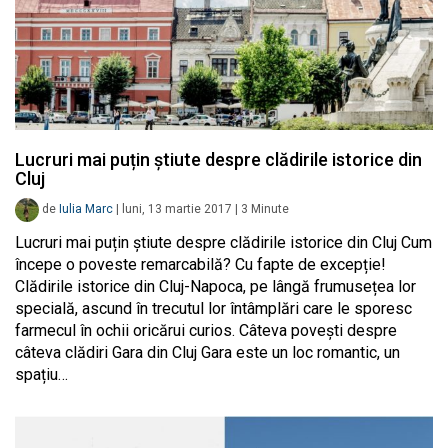
Lucruri mai puțin știute despre clădirile istorice din
Cluj
de
Iulia Marc
|
luni, 13 martie 2017
|
3
Minute
Lucruri mai puțin știute despre clădirile istorice din Cluj Cum
începe o poveste remarcabilă? Cu fapte de excepție!
Clădirile istorice din Cluj-Napoca, pe lângă frumusețea lor
specială, ascund în trecutul lor întâmplări care le sporesc
farmecul în ochii oricărui curios. Câteva povești despre
câteva clădiri Gara din Cluj Gara este un loc romantic, un
spațiu…