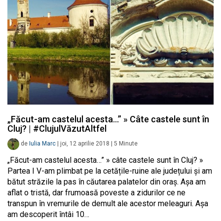
„Făcut-am castelul acesta…” » Câte castele sunt în
Cluj? | #ClujulVăzutAltfel
de
Iulia Marc
|
joi, 12 aprilie 2018
|
5
Minute
„Făcut-am castelul acesta…” » câte castele sunt în Cluj? »
Partea I V-am plimbat pe la cetățile-ruine ale județului și am
bătut străzile la pas în căutarea palatelor din oraș. Așa am
aflat o tristă, dar frumoasă poveste a zidurilor ce ne
transpun în vremurile de demult ale acestor meleaguri. Așa
am descoperit întâi 10…