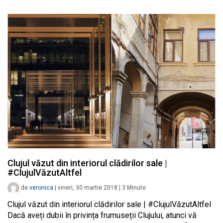
Clujul văzut din interiorul clădirilor sale |
#ClujulVăzutAltfel
de
veronica
|
vineri, 30 martie 2018
|
3
Minute
Clujul văzut din interiorul clădirilor sale | #ClujulVăzutAltfel
Dacă aveți dubii în privința frumuseții Clujului, atunci vă