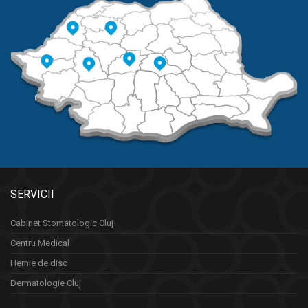
SERVICII
Cabinet Stomatologic Cluj
Centru Medical
Hernie de disc
Dermatologie Cluj