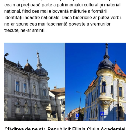
cea mai prețioasă parte a patrimoniului cultural și material
național, fiind cea mai elocventă mărturie a formării
identității noastre naționale. Dacă bisericile ar putea vorbi,
ne-ar spune cea mai fascinantă poveste a vremurilor
trecute, ne-ar aminti…
Clădirea de pe str. Republicii: Filiala Cluj a Academiei