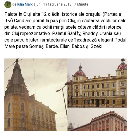
de
Iulia Marc
|
luni, 19 februarie 2018
|
7
Minute
Palate în Cluj: alte 12 clădiri istorice ale orașului (Partea a
II-a) Când am pornit la pas prin Cluj, în căutarea vechilor sale
palate, vedeam cu ochii minții acele câteva clădiri istorice
din Cluj reprezentative. Palatul Bánffy, Rhedey, Urania sau
cele patru bijuterii arhitecturale ce încadrează elegant Podul
Mare peste Someș: Berde, Elian, Babos și Széki…