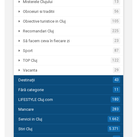
Misterele Clujului
13
Obiceiuri si traditii
56
Obiective turistice in Cluj
105
Recomandari Cluj
225
Să facem ceva în fiecare zi
23
Sport
87
TOP Cluj
122
Vacanta
29
Destinații
43
Fără categorie
11
LIFESTYLE Cluj.com
180
Mancare
283
Servicii in Cluj
1.662
Stiri Cluj
5.371