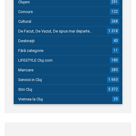
Clujeni
291
Concurs
122
Cultural
268
De Facut, De Vazut, De spus mai departe…
1.318
Destinații
43
Fără categorie
11
LIFESTYLE Cluj.com
180
Mancare
283
Servicii in Cluj
1.663
Stiri Cluj
5.372
Vremea la Cluj
29