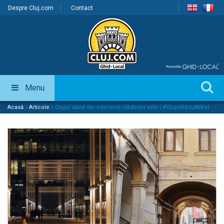
Despre Cluj.com
Contact
Menu
Acasă
»
Articole
»
Clujul văzut din interiorul clădirilor sale | #ClujulVăzutAltfel