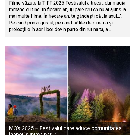
Filme văzute la TIFF 2025 Festivalul a trecut, dar magia
rămâne cu tine. În fiecare an, îți pare rău că nu ai ajuns la
mai multe filme. În fiecare an, te gândești că „la anul…”.
Pe când prinzi gustul, pe când sălile de cinema și
proiecțiile în aer liber devin parte din rutina ta, a…
MOX 2025 – Festivalul care aduce comunitatea
înapoi în inima naturii