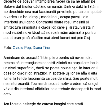
departe de adevăr. Întâmplarea făcea ca să ne aflăm pe
Bulevardul Eroilor căutând un număr. Dintr-o dată în față ni
se deschide cea mai fascinantă priveliște pe care am putut-
o vedea: un bolid roșu, model nou, ocupa pavajul din
interiorul unui gang. Contrastul dintre roșul mașinii și
arhitectura simplistă a clădirilor, care-și arătau vârsta în
mod vizibil, ne-a făcut să ne reafirmăm admirația pentru
acest oraș și să căutăm mai atent lucruri noi prin Cluj.
Foto:
Ovidiu Pop
,
Diana Tînc
Aminteam de această întâmplare pentru că ne-am dat
seama că interacțiunea noastră zilnică cu orașul are loc la
un nivel superficial, dacă se poate spune așa. În interiorul
caselor, clădirilor, străzilor, în spatele ușilor se află o altă
lume, la fel de fascinantă ca cea de afară. Sau poate mult
mai interesantă. Tocmai din acest motiv credem că orașul
văzut din interiorul clădirilor sale trebuie descoperit în mod
activ.
Am făcut o selecție de câteva imagini care arată