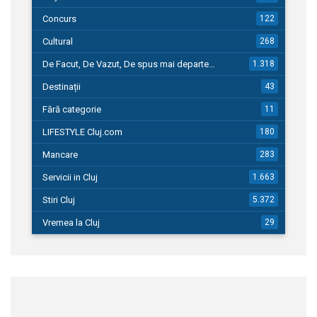
Concurs
122
Cultural
268
De Facut, De Vazut, De spus mai departe…
1.318
Destinații
43
Fără categorie
11
LIFESTYLE Cluj.com
180
Mancare
283
Servicii in Cluj
1.663
Stiri Cluj
5.372
Vremea la Cluj
29