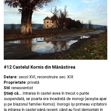
#12 Castelul Kornis din Mănăstirea
Datare:
secol XVI, reconstruire sec. XIX
Proprietate
: privată
Stil
: renascentist
Știați că…
Intrarea în castel avea în trecut o punte
suspendată, iar poarta era încadrată de inorogi (aceștia apar
și pe blazonul familiei Kornis). Inorogii își primeau vizitatorii
la intrarea în castel până recent, când au fost demontați în