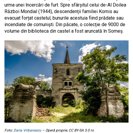
urma unei încercări de furt. Spre sfârșitul celui de-Al Doilea
Război Mondial (1944), descendenții familiei Kornis au
evacuat forțat castelul, bunurile acestuia fiind prădate sau
incendiate de comuniști. Din păcate, o colecție de 9000 de
volume din biblioteca din castel a fost aruncată în Someș.
Foto:
Daria Virbanescu
– Operă proprie, CC BY-SA 3.0 ro