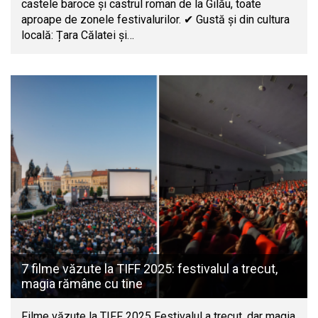
castele baroce și castrul roman de la Gilău, toate
aproape de zonele festivalurilor. ✔ Gustă și din cultura
locală: Țara Călatei și…
7 filme văzute la TIFF 2025: festivalul a trecut,
magia rămâne cu tine
Filme văzute la TIFF 2025 Festivalul a trecut, dar magia