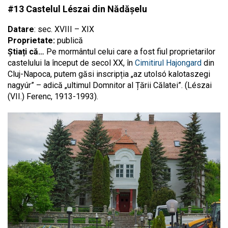
#13 Castelul Lészai din Nădășelu
Datare
: sec. XVIII – XIX
Proprietate:
publică
Știați că…
Pe mormântul celui care a fost fiul proprietarilor
castelului la început de secol XX, în
Cimitirul Hajongard
din
Cluj-Napoca, putem găsi inscripția „az utolsó kalotaszegi
nagyúr” – adică „ultimul Domnitor al Țării Călatei”. (Lészai
(VII.) Ferenc, 1913-1993).