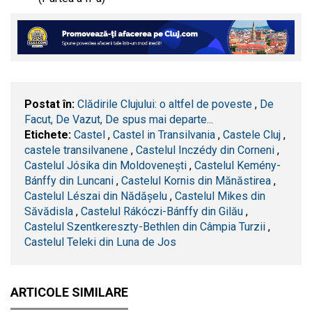
Postat în:
Clădirile Clujului: o altfel de poveste
,
De
Facut, De Vazut, De spus mai departe...
Etichete:
Castel
,
Castel in Transilvania
,
Castele Cluj
,
castele transilvanene
,
Castelul Inczédy din Corneni
,
Castelul Jósika din Moldovenești
,
Castelul Kemény-
Bánffy din Luncani
,
Castelul Kornis din Mănăstirea
,
Castelul Lészai din Nădășelu
,
Castelul Mikes din
Săvădisla
,
Castelul Rákóczi-Bánffy din Gilău
,
Castelul Szentkereszty-Bethlen din Câmpia Turzii
,
Castelul Teleki din Luna de Jos
ARTICOLE SIMILARE