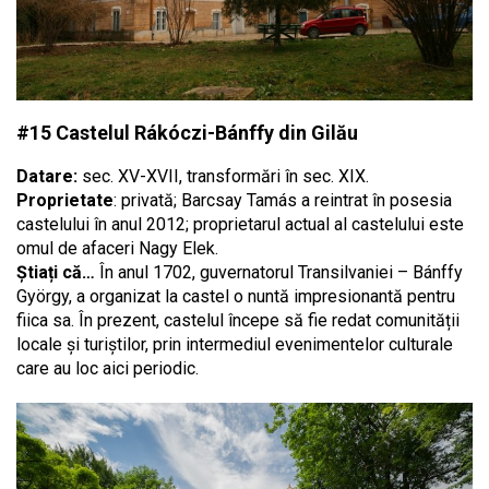
#15 Castelul Rákóczi-Bánffy din Gilău
Datare:
sec. XV-XVII, transformări în sec. XIX.
Proprietate
: privată; Barcsay Tamás a reintrat în posesia
castelului în anul 2012; proprietarul actual al castelului este
omul de afaceri Nagy Elek.
Știați că…
În anul 1702, guvernatorul Transilvaniei – Bánffy
György, a organizat la castel o nuntă impresionantă pentru
fiica sa. În prezent, castelul începe să fie redat comunității
locale și turiștilor, prin intermediul evenimentelor culturale
care au loc aici periodic.