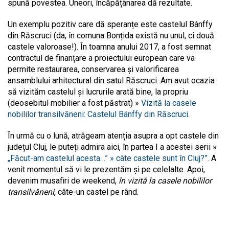
spună povestea. Uneori, încăpățânarea dă rezultate.
Un exemplu pozitiv care dă speranțe este castelul Bánffy
din Răscruci (da, în comuna Bonțida există nu unul, ci două
castele valoroase!). În toamna anului 2017, a fost semnat
contractul de finanțare a proiectului european care va
permite restaurarea, conservarea și valorificarea
ansamblului arhitectural din satul Răscruci. Am avut ocazia
să vizităm castelul și lucrurile arată bine, la propriu
(deosebitul mobilier a fost păstrat) »
Vizită la casele
nobililor transilvăneni: Castelul Bánffy din Răscruci
.
În urmă cu o lună, atrăgeam atenția asupra a opt castele din
județul Cluj, le puteți admira aici, în partea I a acestei serii »
„Făcut-am castelul acesta…” » câte castele sunt în Cluj?”.
A
venit momentul să vi le prezentăm și pe celelalte. Apoi,
devenim musafiri de weekend,
în vizită la casele nobililor
transilvăneni
, câte-un castel pe rând.