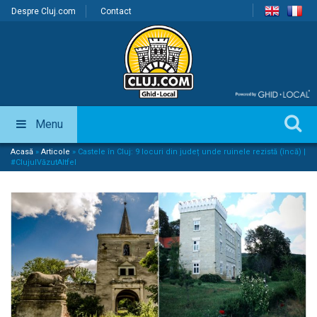
Despre Cluj.com
Contact
Menu
Acasă
»
Articole
»
Castele în Cluj: 9 locuri din județ unde ruinele rezistă (încă) |
#ClujulVăzutAltfel