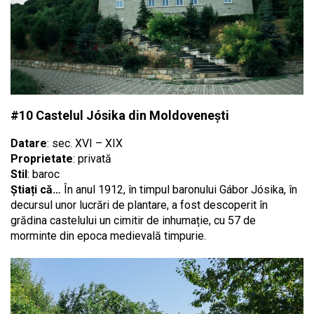
#10 Castelul Jósika din Moldovenești
Datare
: sec. XVI – XIX
Proprietate
: privată
Stil
: baroc
Știați că…
În anul 1912, în timpul baronului Gábor Jósika, în
decursul unor lucrări de plantare, a fost descoperit în
grădina castelului un cimitir de inhumație, cu 57 de
morminte din epoca medievală timpurie.