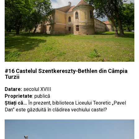
#16 Castelul Szentkereszty-Bethlen din Câmpia
Turzii
Datare:
secolul XVIII
Proprietate
: publică
Știați că…
În prezent, biblioteca Liceului Teoretic „Pavel
Dan” este găzduită în clădirea vechiului castel?