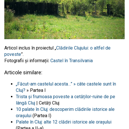
Articol inclus în proiectul „
Clădirile Clujului: o altfel de
poveste
”.
Fotografii și informații:
Castel în Transilvania
Articole similare:
„Făcut-am castelul acesta…” » câte castele sunt în
Cluj?
» Partea I
Trista și frumoasa poveste a cetăților-ruine de pe
lângă Cluj
| Cetăți Cluj
10 palate în Cluj: descoperim clădirile istorice ale
orașului
(Partea I)
Palate în Cluj: alte 12 clădiri istorice ale orașului
(Partea a II-a)