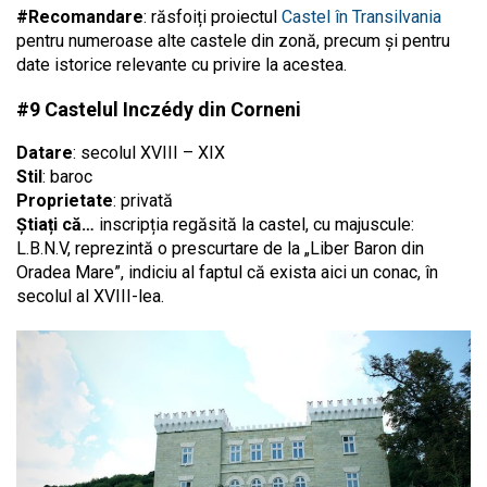
#Recomandare
: răsfoiți proiectul
Castel în Transilvania
pentru numeroase alte castele din zonă, precum și pentru
date istorice relevante cu privire la acestea.
#9 Castelul Inczédy din Corneni
Datare
: secolul XVIII – XIX
Stil
: baroc
Proprietate
: privată
Știați că…
inscripția regăsită la castel, cu majuscule:
L.B.N.V, reprezintă o prescurtare de la „Liber Baron din
Oradea Mare”, indiciu al faptul că exista aici un conac, în
secolul al XVIII-lea.