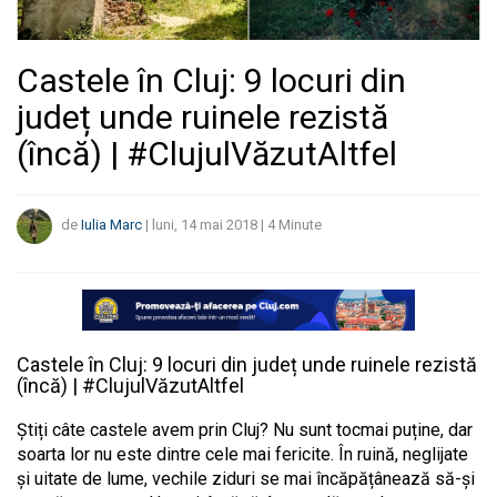
Castele în Cluj: 9 locuri din
județ unde ruinele rezistă
(încă) | #ClujulVăzutAltfel
de
Iulia Marc
|
luni, 14 mai 2018
|
4
Minute
Castele în Cluj: 9 locuri din județ unde ruinele rezistă
(încă) | #ClujulVăzutAltfel
Știți câte castele avem prin Cluj? Nu sunt tocmai puține, dar
soarta lor nu este dintre cele mai fericite. În ruină, neglijate
și uitate de lume, vechile ziduri se mai încăpățânează să-și