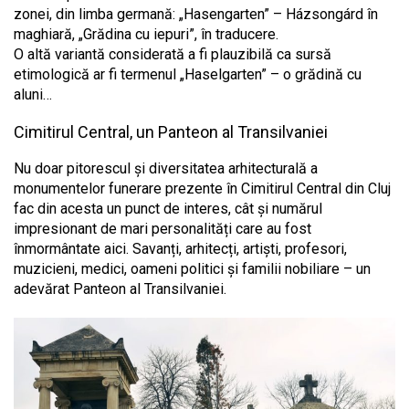
zonei, din limba germană: „Hasengarten” – Házsongárd în
maghiară, „Grădina cu iepuri”, în traducere.
O altă variantă considerată a fi plauzibilă ca sursă
etimologică ar fi termenul „Haselgarten” – o grădină cu
aluni…
Cimitirul Central, un Panteon al Transilvaniei
Nu doar pitorescul și diversitatea arhitecturală a
monumentelor funerare prezente în Cimitirul Central din Cluj
fac din acesta un punct de interes, cât și numărul
impresionant de mari personalități care au fost
înmormântate aici. Savanți, arhitecți, artiști, profesori,
muzicieni, medici, oameni politici și familii nobiliare – un
adevărat Panteon al Transilvaniei.