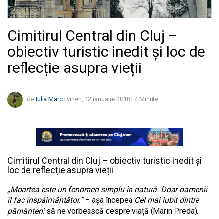
Cimitirul Central din Cluj –
obiectiv turistic inedit și loc de
reflecție asupra vieții
de
Iulia Marc
|
vineri, 12 ianuarie 2018
|
4
Minute
Cimitirul Central din Cluj – obiectiv turistic inedit și
loc de reflecție asupra vieții
„Moartea este un fenomen simplu în natură. Doar oamenii
îl fac înspăimântător.”
– așa începea
Cel mai iubit dintre
pământeni
să ne vorbească despre viață (Marin Preda).