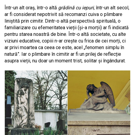
Într-un alt oraș, într-o altă
grădină cu iepuri
, într-un alt secol,
ar fi considerat nepotrivit să recomanzi cuiva o plimbare
liniștită prin cimitir. Dintr-o altă perspectivă spirituală, o
familiarizare cu efemeritatea vieții (și-a morții) ar fi indicată
pentru starea noastră de bine. Într-o altă societate, cu alte
viziuni educative, copiii n-ar crește cu frica de cei morți, ci
ar privi moartea ca ceea ce este, acel „fenomen simplu în
natură”. Iar o plimbare în cimitir ar fi un prilej de reflecție
asupra vieții, nu doar un moment trist, solitar și îngândurat.