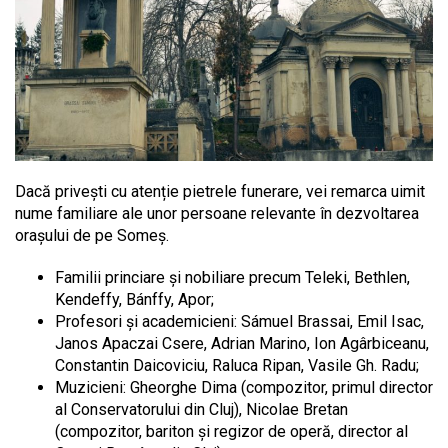
Dacă privești cu atenție pietrele funerare, vei remarca uimit
nume familiare ale unor persoane relevante în dezvoltarea
orașului de pe Someș.
Familii princiare și nobiliare precum Teleki, Bethlen,
Kendeffy, Bánffy, Apor;
Profesori și academicieni: Sámuel Brassai, Emil Isac,
Janos Apaczai Csere, Adrian Marino, Ion Agârbiceanu,
Constantin Daicoviciu, Raluca Ripan, Vasile Gh. Radu;
Muzicieni: Gheorghe Dima (compozitor, primul director
al Conservatorului din Cluj), Nicolae Bretan
(compozitor, bariton și regizor de operă, director al