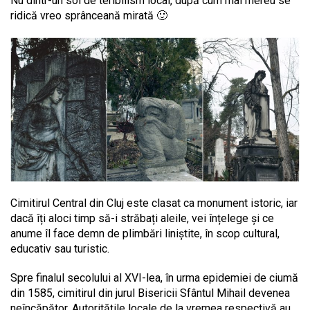
Nu dintr-un soi de teribilism local, după cum mai mereu se
ridică vreo sprânceană mirată 🙂
Cimitirul Central din Cluj este clasat ca monument istoric, iar
dacă îți aloci timp să-i străbați aleile, vei înțelege și ce
anume îl face demn de plimbări liniștite, în scop cultural,
educativ sau turistic.
Spre finalul secolului al XVI-lea, în urma epidemiei de ciumă
din 1585, cimitirul din jurul Bisericii Sfântul Mihail devenea
neîncăpător. Autoritățile locale de la vremea respectivă au