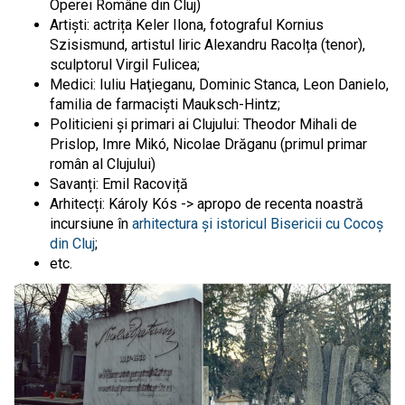
Operei Române din Cluj)
Artiști: actrița Keler Ilona, fotograful Kornius
Szisismund, artistul liric Alexandru Racolța (tenor),
sculptorul Virgil Fulicea;
Medici: Iuliu Haţieganu, Dominic Stanca, Leon Danielo,
familia de farmaciști Mauksch-Hintz;
Politicieni și primari ai Clujului: Theodor Mihali de
Prislop, Imre Mikó, Nicolae Drăganu (primul primar
român al Clujului)
Savanți: Emil Racoviță
Arhitecți: Károly Kós -> apropo de recenta noastră
incursiune în
arhitectura și istoricul Bisericii cu Cocoș
din Cluj
;
etc.