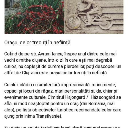
Orașul celor trecuți în neființă
Cotind de pe str. Avram Iancu, înspre unul dintre cele mai
vechi cimitire clujene, într-o zi în care ești mai degrabă
curios, nu copleșit de durerea pierderilor, poți descoperi un
altfel de Cluj: aici este orașul celor trecuți în neființă.
Cu alei, clădiri cu arhitectură impresionantă, monumente,
copaci și locuri de răgaz, mari personalități și, da, chiar și
evenimente culturale, Cimitirul Hajongard / Házsongárd se
află, în mod neașteptat pentru un oraș (din România, mai
ales), pe lista obiectivelor turistice recomandate celor care
ajung prin inima Transilvaniei.