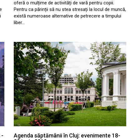
oferă o mulțime de activități de vară pentru copii.
e
Pentru ca părinții să nu stea stresați la locul de muncă,
i
există numeroase alternative de petrecere a timpului
liber…
1-
Agenda săptămânii în Cluj: evenimente 18-