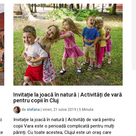
Invitație la joacă în natură | Activități de vară
pentru copii în Cluj
de
stefana
|
vineri, 21 iunie 2019
|
5
Minute
 o
Invitație la joacă în natură | Activități de vară pentru
copii Vara este o perioadă complicată pentru mulți
te
părinți. Cu toate acestea, Clujul este un oraș care