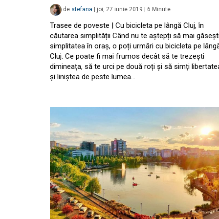
de
stefana
|
joi, 27 iunie 2019
|
6
Minute
Trasee de poveste | Cu bicicleta pe lângă Cluj, în
căutarea simplității Când nu te aștepți să mai găseșt
simplitatea în oraș, o poți urmări cu bicicleta pe lâng
Cluj. Ce poate fi mai frumos decât să te trezești
dimineața, să te urci pe două roți și să simți libertate
și liniștea de peste lumea…