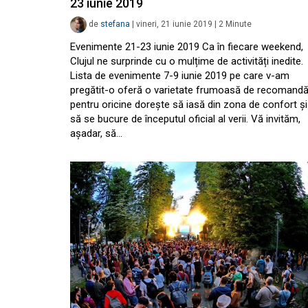
23 iunie 2019
de
stefana
|
vineri, 21 iunie 2019
|
2
Minute
Evenimente 21-23 iunie 2019 Ca în fiecare weekend,
Clujul ne surprinde cu o mulțime de activități inedite.
Lista de evenimente 7-9 iunie 2019 pe care v-am
pregătit-o oferă o varietate frumoasă de recomandă
pentru oricine dorește să iasă din zona de confort și
să se bucure de începutul oficial al verii. Vă invităm,
așadar, să…