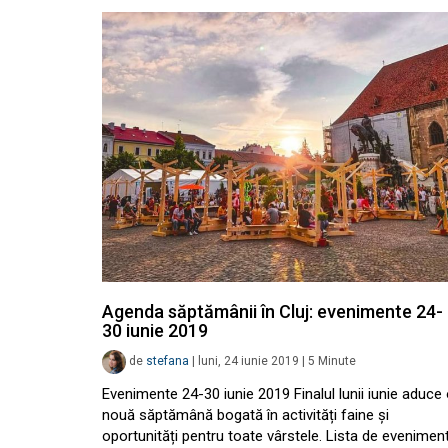
Agenda săptămânii în Cluj: evenimente 24-
30 iunie 2019
de
stefana
|
luni, 24 iunie 2019
|
5
Minute
Evenimente 24-30 iunie 2019 Finalul lunii iunie aduce
nouă săptămână bogată în activități faine și
oportunități pentru toate vârstele. Lista de evenimen