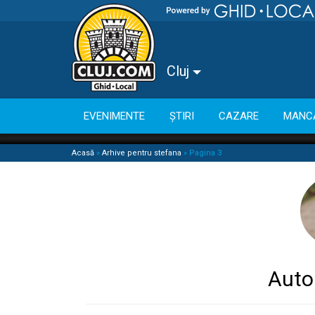
Cluj
EVENIMENTE
ȘTIRI
CAZARE
MANC
Acasă
»
Arhive pentru stefana
»
Pagina 3
Auto