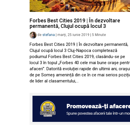
Forbes Best Cities 2019 | În dezvoltare
permanentă, Clujul ocupă locul 3
de
stefana
|
marți, 25 iunie 2019
|
5
Minute
Forbes Best Cities 2019 | În dezvoltare permanentă,
Clujul ocupă locul 3 Cluj-Napoca completează
podiumul Forbes Best Cities 2019, clasându-se pe
locul 3 în topul „Forbes 40 cele mai bune orașe pent
afaceri”. Datorită evoluției rapide din ultimii ani, orașu
de pe Someș amenință din ce în ce mai serios poziți
de lider al clasamentului,…