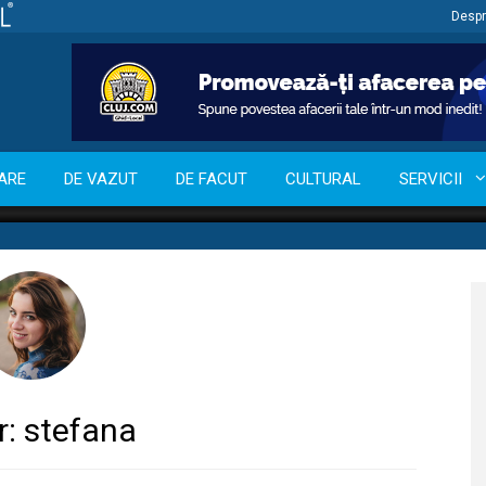
Despr
ARE
DE VAZUT
DE FACUT
CULTURAL
SERVICII
r:
stefana