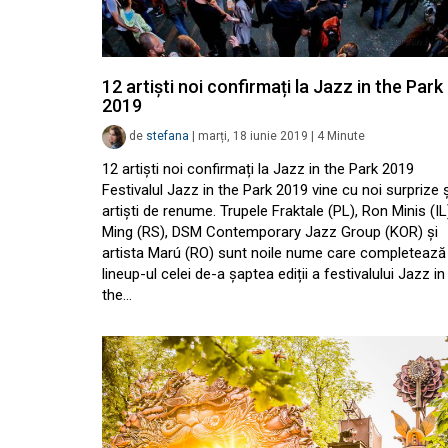
12 artiști noi confirmați la Jazz in the Park
2019
de
stefana
|
marți, 18 iunie 2019
|
4
Minute
12 artiști noi confirmați la Jazz in the Park 2019
Festivalul Jazz in the Park 2019 vine cu noi surprize ș
artiști de renume. Trupele Fraktale (PL), Ron Minis (IL
Ming (RS), DSM Contemporary Jazz Group (KOR) și
artista Marú (RO) sunt noile nume care completează
lineup-ul celei de-a șaptea ediții a festivalului Jazz in
the…