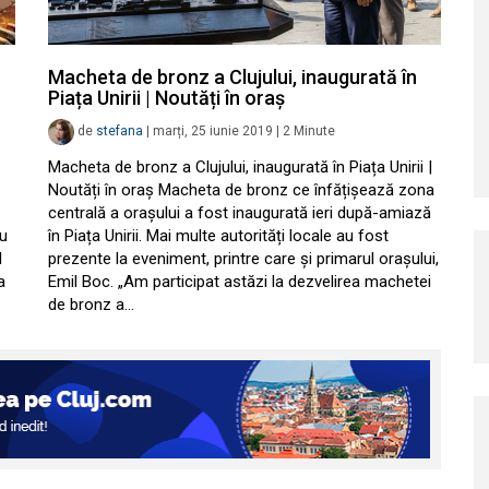
Macheta de bronz a Clujului, inaugurată în
Piața Unirii | Noutăți în oraș
de
stefana
|
marți, 25 iunie 2019
|
2
Minute
Macheta de bronz a Clujului, inaugurată în Piața Unirii |
Noutăți în oraș Macheta de bronz ce înfățișează zona
centrală a orașului a fost inaugurată ieri după-amiază
ru
în Piața Unirii. Mai multe autorități locale au fost
l
prezente la eveniment, printre care și primarul orașului,
a
Emil Boc. „Am participat astăzi la dezvelirea machetei
de bronz a…