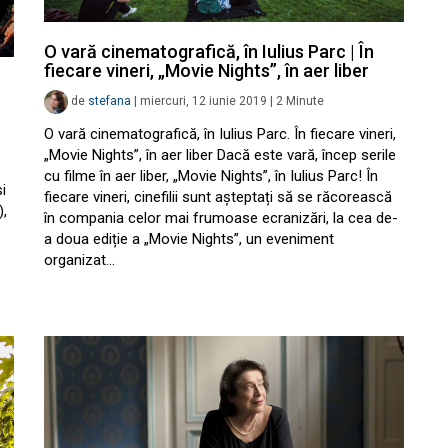
O vară cinematografică, în Iulius Parc | În
fiecare vineri, „Movie Nights”, în aer liber
de
stefana
|
miercuri, 12 iunie 2019
|
2
Minute
O vară cinematografică, în Iulius Parc. În fiecare vineri,
„Movie Nights”, în aer liber Dacă este vară, încep serile
cu filme în aer liber, „Movie Nights”, în Iulius Parc! În
i
fiecare vineri, cinefilii sunt așteptați să se răcorească
),
în compania celor mai frumoase ecranizări, la cea de-
a doua ediție a „Movie Nights”, un eveniment
organizat…