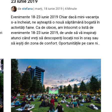
23 iunie 2019
de
stefana
|
marți, 18 iunie 2019
|
4
Minute
Evenimente 18-23 iunie 2019 Chiar dacă mini-vacanța
s-a încheiat, ne așteaptă o nouă săptămână bogată în
activități faine. Ca de obicei, am întocmit o listă de
ri
evenimente 18-23 iunie 2019, de unde să vă inspirați
atunci când vreți să descoperiți locații noi în oraș sau
să ieșiți din zona de confort. Oportunitățile pe care ni…