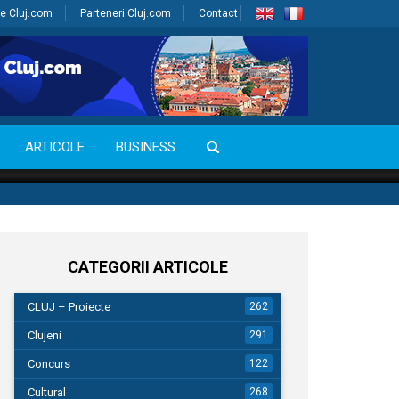
e Cluj.com
Parteneri Cluj.com
Contact
ARTICOLE
BUSINESS
CATEGORII ARTICOLE
CLUJ – Proiecte
262
Clujeni
291
Concurs
122
Cultural
268