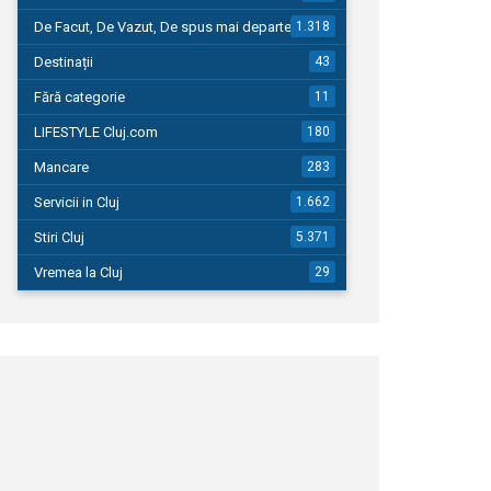
De Facut, De Vazut, De spus mai departe…
1.318
Destinații
43
Fără categorie
11
LIFESTYLE Cluj.com
180
Mancare
283
Servicii in Cluj
1.662
Stiri Cluj
5.371
Vremea la Cluj
29