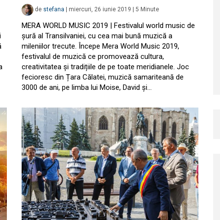
de
stefana
|
miercuri, 26 iunie 2019
|
5
Minute
MERA WORLD MUSIC 2019 | Festivalul world music de
i
șură al Transilvaniei, cu cea mai bună muzică a
ă
mileniilor trecute. Începe Mera World Music 2019,
festivalul de muzică ce promovează cultura,
a
creativitatea și tradițiile de pe toate meridianele. Joc
fecioresc din Țara Călatei, muzică samariteană de
3000 de ani, pe limba lui Moise, David și…