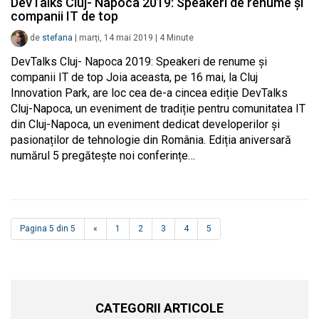
DevTalks Cluj- Napoca 2019: Speakeri de renume și
companii IT de top
de
stefana
|
marți, 14 mai 2019
|
4
Minute
DevTalks Cluj- Napoca 2019: Speakeri de renume și
companii IT de top Joia aceasta, pe 16 mai, la Cluj
Innovation Park, are loc cea de-a cincea ediție DevTalks
Cluj-Napoca, un eveniment de tradiție pentru comunitatea IT
din Cluj-Napoca, un eveniment dedicat developerilor și
pasionaților de tehnologie din România. Ediția aniversară
numărul 5 pregătește noi conferințe…
Pagina 5 din 5
«
1
2
3
4
5
CATEGORII ARTICOLE