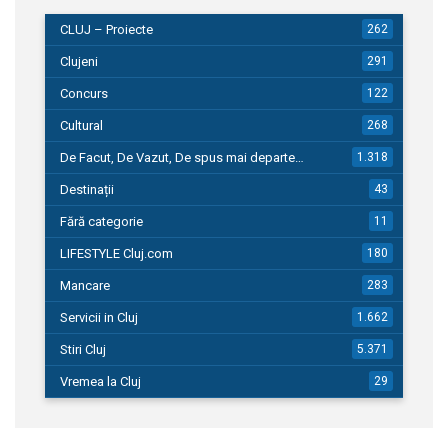
CLUJ – Proiecte
262
Clujeni
291
Concurs
122
Cultural
268
De Facut, De Vazut, De spus mai departe…
1.318
Destinații
43
Fără categorie
11
LIFESTYLE Cluj.com
180
Mancare
283
Servicii in Cluj
1.662
Stiri Cluj
5.371
Vremea la Cluj
29