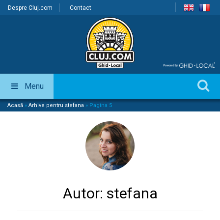
Despre Cluj.com
Contact
Menu
Acasă
»
Arhive pentru stefana
»
Pagina 5
Autor:
stefana