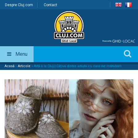
Despre Cluj.com
Contact
Menu
Acasă
»
Articole
»
Artă à la Cluj | Câțiva dintre artiștii cu care ne mândrim