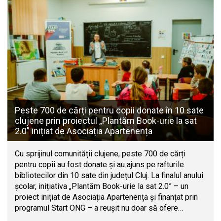
Peste 700 de cărți pentru copii donate în 10 sate
clujene prin proiectul „Plantăm Book-urie la sat
2.0” inițiat de Asociația Apartenența
Cu sprijinul comunității clujene, peste 700 de cărți
pentru copii au fost donate și au ajuns pe rafturile
bibliotecilor din 10 sate din județul Cluj. La finalul anului
școlar, inițiativa „Plantăm Book-urie la sat 2.0” – un
proiect inițiat de Asociația Apartenența și finanțat prin
programul Start ONG – a reușit nu doar să ofere…