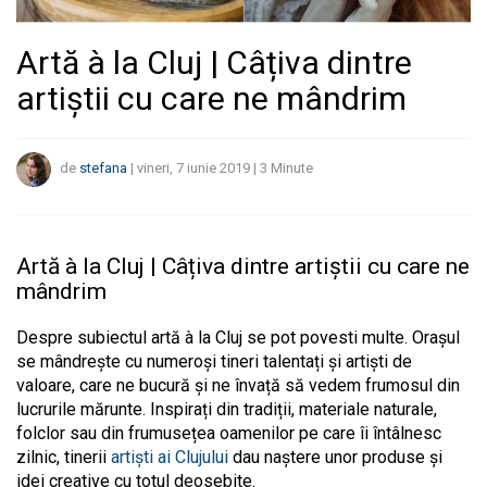
Artă à la Cluj | Câțiva dintre
artiștii cu care ne mândrim
de
stefana
|
vineri, 7 iunie 2019
|
3
Minute
Artă à la Cluj | Câțiva dintre artiștii cu care ne
mândrim
Despre subiectul artă à la Cluj se pot povesti multe. Orașul
se mândrește cu numeroși tineri talentați și artiști de
valoare, care ne bucură și ne învață să vedem frumosul din
lucrurile mărunte. Inspirați din tradiții, materiale naturale,
folclor sau din frumusețea oamenilor pe care îi întâlnesc
zilnic, tinerii
artiști ai Clujului
dau naștere unor produse și
idei creative cu totul deosebite.