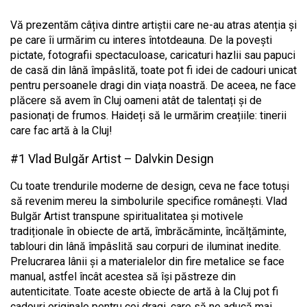
Vă prezentăm câțiva dintre artiștii care ne-au atras atenția și
pe care îi urmărim cu interes întotdeauna. De la povești
pictate, fotografii spectaculoase, caricaturi hazlii sau papuci
de casă din lână împâslită, toate pot fi idei de cadouri unicat
pentru persoanele dragi din viața noastră. De aceea, ne face
plăcere să avem în Cluj oameni atât de talentați și de
pasionați de frumos. Haideți să le urmărim creațiile: tinerii
care fac artă à la Cluj!
#1 Vlad Bulgăr Artist – Dalvkin Design
Cu toate trendurile moderne de design, ceva ne face totuși
să revenim mereu la simbolurile specifice românești. Vlad
Bulgăr Artist transpune spiritualitatea și motivele
tradiționale în obiecte de artă, îmbrăcăminte, încălțăminte,
tablouri din lână împâslită sau corpuri de iluminat inedite.
Prelucrarea lânii și a materialelor din fire metalice se face
manual, astfel încât acestea să își păstreze din
autenticitate. Toate aceste obiecte de artă à la Cluj pot fi
cadouri originale pentru cei dragi, care să ne aducă mai