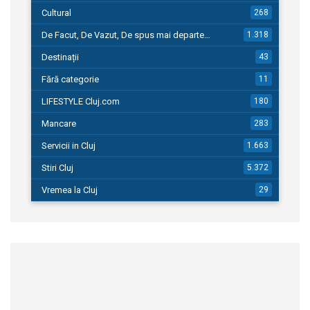
Cultural
268
De Facut, De Vazut, De spus mai departe…
1.318
Destinații
43
Fără categorie
11
LIFESTYLE Cluj.com
180
Mancare
283
Servicii in Cluj
1.663
Stiri Cluj
5.372
Vremea la Cluj
29