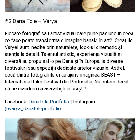
#2 Dana Tole – Varya
Fiecare fotograf sau artist vizual care pune pasiune în ceea
ce face poate transforma o imagine banală în artă. Creațiile
Varyei sunt inedite prin naturalețe, look-ul cinematic și
atenția la detalii. Talentul artistic, experiența vizuală și
diversă au propulsat-o pe Dana și în Europa, la diverse
festivaluri sau expoziții dedicate artelor vizuale. Astfel,
două dintre fotografiile ei au ajuns imaginea BEAST –
International Film Festival din Portugalia. Nu putem decât
să ne mândrim cu așa artiști în oraș! ?
Facebook:
DanaTole.Portfolio
| Instagram:
@varya_danatoleportfolio