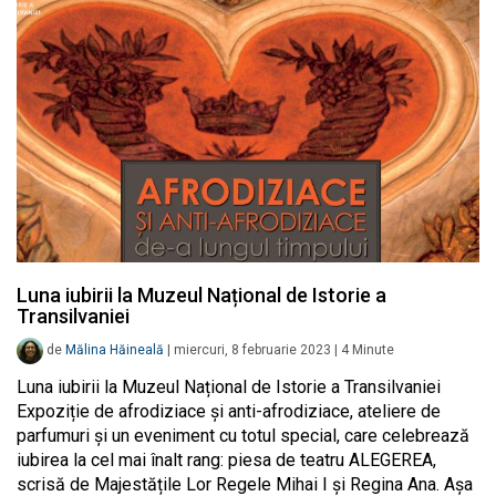
Luna iubirii la Muzeul Național de Istorie a
Transilvaniei
de
Mălina Hăineală
|
miercuri, 8 februarie 2023
|
4
Minute
Luna iubirii la Muzeul Național de Istorie a Transilvaniei
Expoziție de afrodiziace și anti-afrodiziace, ateliere de
parfumuri și un eveniment cu totul special, care celebrează
iubirea la cel mai înalt rang: piesa de teatru ALEGEREA,
scrisă de Majestățile Lor Regele Mihai I și Regina Ana. Așa