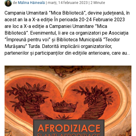
de
Mălina Hăineală
|
marți, 14 februarie 2023
|
2
Minute
Campania Umanitară ”Mica Bibliotecă”, devine județeană, în
acest an la a X-a ediție În perioada 20-24 Februarie 2023
are loc a X-a ediție a Campaniei Umanitare ”Mica
Bibliotecă”. Evenimentul, îi are ca organizatori pe Asociația
”Împreună pentru voi” și Biblioteca Municipală ”Teodor
Murășanu” Turda. Datorită implicării organizatorilor,
partenerilor și participanților din edițiile anterioare, care au…