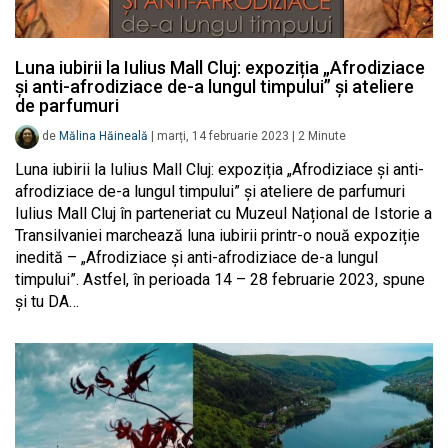
Luna iubirii la Iulius Mall Cluj: expoziția „Afrodiziace
și anti-afrodiziace de-a lungul timpului” și ateliere
de parfumuri
de
Mălina Hăineală
|
marți, 14 februarie 2023
|
2
Minute
Luna iubirii la Iulius Mall Cluj: expoziția „Afrodiziace și anti-
afrodiziace de-a lungul timpului” și ateliere de parfumuri
Iulius Mall Cluj în parteneriat cu Muzeul Național de Istorie a
Transilvaniei marchează luna iubirii printr-o nouă expoziție
inedită – „Afrodiziace și anti-afrodiziace de-a lungul
timpului”. Astfel, în perioada 14 – 28 februarie 2023, spune
și tu DA…