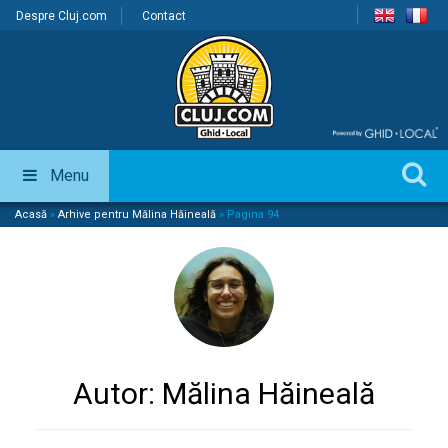
Despre Cluj.com
Contact
Menu
Acasă
»
Arhive pentru Mălina Hăineală
»
Pagina 94
Autor:
Mălina Hăineală