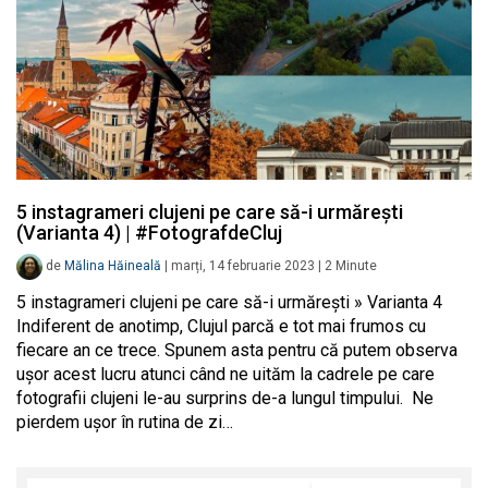
5 instagrameri clujeni pe care să-i urmărești
(Varianta 4) | #FotografdeCluj
de
Mălina Hăineală
|
marți, 14 februarie 2023
|
2
Minute
5 instagrameri clujeni pe care să-i urmărești » Varianta 4
Indiferent de anotimp, Clujul parcă e tot mai frumos cu
fiecare an ce trece. Spunem asta pentru că putem observa
ușor acest lucru atunci când ne uităm la cadrele pe care
fotografii clujeni le-au surprins de-a lungul timpului. Ne
pierdem ușor în rutina de zi…