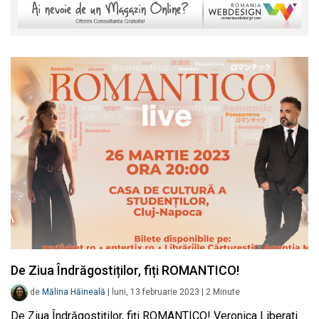
De Ziua Îndrăgostiților, fiți ROMANTICO!
de
Mălina Hăineală
|
luni, 13 februarie 2023
|
2
Minute
De Ziua Îndrăgostiților, fiți ROMANTICO! Veronica Liberati