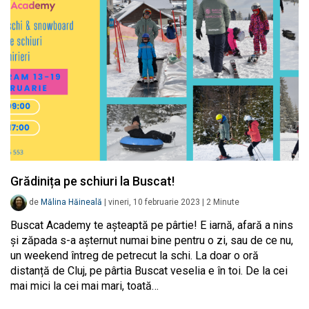
Grădinița pe schiuri la Buscat!
de
Mălina Hăineală
|
vineri, 10 februarie 2023
|
2
Minute
Buscat Academy te așteaptă pe pârtie! E iarnă, afară a nins
și zăpada s-a așternut numai bine pentru o zi, sau de ce nu,
un weekend întreg de petrecut la schi. La doar o oră
distanță de Cluj, pe pârtia Buscat veselia e în toi. De la cei
mai mici la cei mai mari, toată…