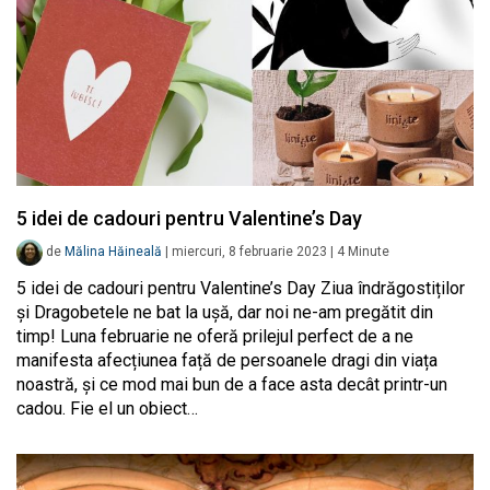
5 idei de cadouri pentru Valentine’s Day
de
Mălina Hăineală
|
miercuri, 8 februarie 2023
|
4
Minute
5 idei de cadouri pentru Valentine’s Day Ziua îndrăgostiților
și Dragobetele ne bat la ușă, dar noi ne-am pregătit din
timp! Luna februarie ne oferă prilejul perfect de a ne
manifesta afecțiunea față de persoanele dragi din viața
noastră, și ce mod mai bun de a face asta decât printr-un
cadou. Fie el un obiect…