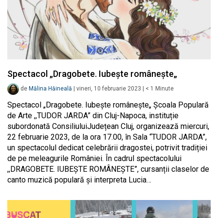
Spectacol „Dragobete. Iubește românește„
de
Mălina Hăineală
|
vineri, 10 februarie 2023
|
< 1
Minute
Spectacol „Dragobete. Iubește românește„ Școala Populară
de Arte ,,TUDOR JARDA” din Cluj-Napoca, instituție
subordonată ConsiliuluiJudețean Cluj, organizează miercuri,
22 februarie 2023, de la ora 17.00, în Sala “TUDOR JARDA”,
un spectacolul dedicat celebrării dragostei, potrivit tradiției
de pe meleagurile României. În cadrul spectacolului
,,DRAGOBETE. IUBEȘTE ROMÂNEȘTE”, cursanții claselor de
canto muzică populară și interpreta Lucia…