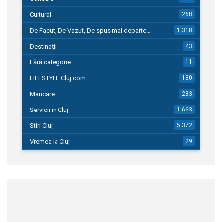
Cultural
268
De Facut, De Vazut, De spus mai departe…
1.318
Destinații
43
Fără categorie
11
LIFESTYLE Cluj.com
180
Mancare
283
Servicii in Cluj
1.663
Stiri Cluj
5.372
Vremea la Cluj
29