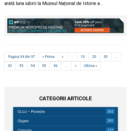
arată luna iubirii la Muzeul Național de Istorie a…
Pagina 94 din 97
« Prima
«
...
10
20
30
...
92
93
94
95
96
...
»
Ultima »
CATEGORII ARTICOLE
CLUJ – Proiecte
262
Clujeni
291
Concurs
122