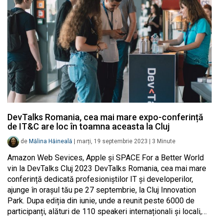
DevTalks Romania, cea mai mare expo-conferință
de IT&C are loc în toamna aceasta la Cluj
de
Mălina Hăineală
|
marți, 19 septembrie 2023
|
3
Minute
Amazon Web Sevices, Apple și SPACE For a Better World
vin la DevTalks Cluj 2023 DevTalks Romania, cea mai mare
conferință dedicată profesioniștilor IT și developerilor,
ajunge în orașul tău pe 27 septembrie, la Cluj Innovation
Park. Dupa ediția din iunie, unde a reunit peste 6000 de
participanți, alături de 110 speakeri internaționali și locali,…