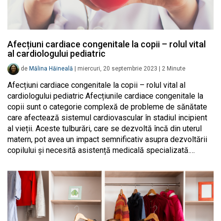
Afecțiuni cardiace congenitale la copii – rolul vital
al cardiologului pediatric
de
Mălina Hăineală
|
miercuri, 20 septembrie 2023
|
2
Minute
Afecțiuni cardiace congenitale la copii – rolul vital al
cardiologului pediatric Afecțiunile cardiace congenitale la
copii sunt o categorie complexă de probleme de sănătate
care afectează sistemul cardiovascular în stadiul incipient
al vieții. Aceste tulburări, care se dezvoltă încă din uterul
matern, pot avea un impact semnificativ asupra dezvoltării
copilului și necesită asistență medicală specializată.…