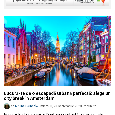
Bucură-te de o escapadă urbană perfectă: alege un
city break în Amsterdam
de
Mălina Hăineală
|
miercuri, 20 septembrie 2023
|
2
Minute
Bucură-te de o escapadă urbană perfectă: alege un city