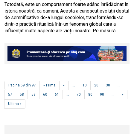
Totodată, este un comportament foarte adânc înrădăcinat în
istoria noastră, ca oameni. Acesta a cunoscut evoluții destul
de semnificative de-a lungul secolelor, transformându-se
dintr-o practică ritualică într-un fenomen global care a
influențat multe aspecte ale vieții noastre. Pe măsură…
Pagina 59 din 97
« Prima
«
...
10
20
30
...
57
58
59
60
61
...
70
80
90
...
»
Ultima »