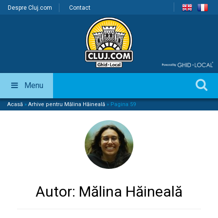
Despre Cluj.com
Contact
Menu
Acasă
»
Arhive pentru Mălina Hăineală
»
Pagina 59
Autor:
Mălina Hăineală