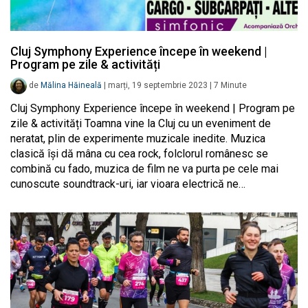
Cluj Symphony Experience începe în weekend |
Program pe zile & activități
de
Mălina Hăineală
|
marți, 19 septembrie 2023
|
7
Minute
Cluj Symphony Experience începe în weekend | Program pe
zile & activități Toamna vine la Cluj cu un eveniment de
neratat, plin de experimente muzicale inedite. Muzica
clasică își dă mâna cu cea rock, folclorul românesc se
combină cu fado, muzica de film ne va purta pe cele mai
cunoscute soundtrack-uri, iar vioara electrică ne…