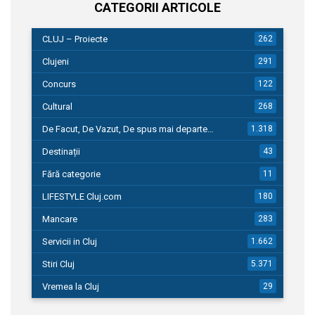
CATEGORII ARTICOLE
CLUJ – Proiecte
262
Clujeni
291
Concurs
122
Cultural
268
De Facut, De Vazut, De spus mai departe…
1.318
Destinații
43
Fără categorie
11
LIFESTYLE Cluj.com
180
Mancare
283
Servicii in Cluj
1.662
Stiri Cluj
5.371
Vremea la Cluj
29