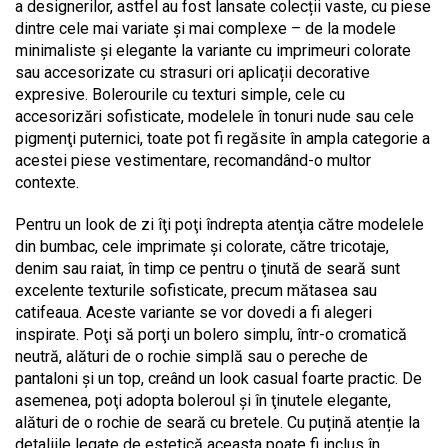
a designerilor, astfel au fost lansate colecții vaste, cu piese
dintre cele mai variate şi mai complexe – de la modele
minimaliste și elegante la variante cu imprimeuri colorate
sau accesorizate cu strasuri ori aplicații decorative
expresive. Bolerourile cu texturi simple, cele cu
accesorizări sofisticate, modelele în tonuri nude sau cele
pigmenţi puternici, toate pot fi regăsite în ampla categorie a
acestei piese vestimentare, recomandând-o multor
contexte.
Pentru un look de zi îţi poţi îndrepta atenţia către modelele
din bumbac, cele imprimate şi colorate, către tricotaje,
denim sau raiat, în timp ce pentru o ţinută de seară sunt
excelente texturile sofisticate, precum mătasea sau
catifeaua. Aceste variante se vor dovedi a fi alegeri
inspirate. Poţi să porţi un bolero simplu, într-o cromatică
neutră, alături de o rochie simplă sau o pereche de
pantaloni şi un top, creând un look casual foarte practic. De
asemenea, poţi adopta boleroul şi în ţinutele elegante,
alături de o rochie de seară cu bretele. Cu puțină atenție la
detaliile legate de estetică aceasta poate fi inclus în