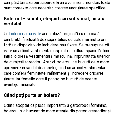
cumpărături sau participarea la un eveniment monden, toate
sunt contexte care necesită crearea unor ţinute specifice.
Boleroul – simplu, elegant sau sofisticat, un atu
veritabil
Un
bolero dama este
acea bluză originală cu o croială
cambrată, finalizată deasupra taliei, de cele mai multe ori,
fără un dispozitiv de închidere sau fixare. Se presupune că
este un articol vestimentar inspirat de cultura spaniolă, fiind
iniţial o piesă vestimentară masculină, împrumutată ulterior
de curajoşii toreadori. Astăzi, boleroul se bucură de o mare
apreciere în rândul doamnelor, fiind un articol vestimentar
care conferă feminitate, rafinament și încredere oricărei
ţinute. Iar femeile care îl poartă se bucură de aceste
avantaje minunate.
Când poţi purta un bolero?
Odată adoptat ca piesă importantă a garderobei feminine,
boleroul s-a bucurat de mare atenţie din partea creatorilor şi