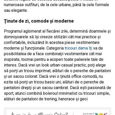
numeroase outfituri, de la cele urbane, până la cele formale
sau elegante.
Ţinute de zi, comode şi moderne
Programul aglomerat al fiecărei zile, determină doamnele şi
domnişoarele să îşi creeze stilizări cât mai practice şi
confortabile, incluzând în acestea piese vestimentare
moderne şi funcţionale. Categoria
tricouri dama îţi
va da
posibilitatea de a face combinaţii vestimentare cât mai
inspirate, tocmai pentru a acoperi toate palierele tale de
interes. Dacă vrei un look urban-casual practic, poţi alege
să porţi un tricou imprimat, alături de o pereche de pantaloni
şi un sacou colorat. Dacă vrei o ţinută office comodă, nu
ezita să porţi un tricou basic uni, alături de o pereche de
pantaloni drepţi şi un sacou cambrat. Dacă eşti pasionată de
sport, atunci combină boleroul minimalist cu tricouri simple,
alături de pantaloni de trening, hanorace şi geci.