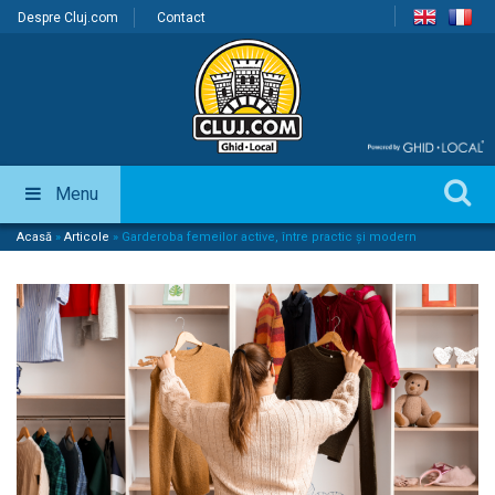
Despre Cluj.com
Contact
Menu
Acasă
»
Articole
»
Garderoba femeilor active, între practic şi modern