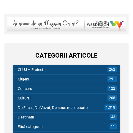
CATEGORII ARTICOLE
CLUJ – Proiecte
262
Clujeni
291
Concurs
122
Cultural
268
De Facut, De Vazut, De spus mai departe…
1.318
Destinații
43
Fără categorie
11