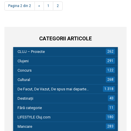
Pagina 2 din 2
«
1
2
CATEGORII ARTICOLE
CLUJ – Proiecte
262
Clujeni
291
Concurs
122
Cultural
268
De Facut, De Vazut, De spus mai departe…
1.318
Destinații
43
Fără categorie
11
LIFESTYLE Cluj.com
180
Mancare
283