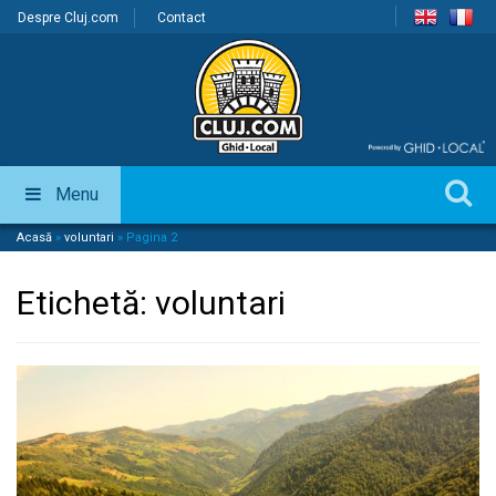
Despre Cluj.com
Contact
Menu
Acasă
»
voluntari
»
Pagina 2
Etichetă:
voluntari